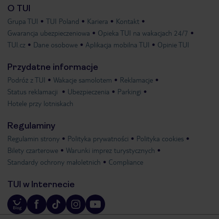
O TUI
Grupa TUI
TUI Poland
Kariera
Kontakt
Gwarancja ubezpieczeniowa
Opieka TUI na wakacjach 24/7
TUI.cz
Dane osobowe
Aplikacja mobilna TUI
Opinie TUI
Przydatne informacje
Podróż z TUI
Wakacje samolotem
Reklamacje
Status reklamacji
Ubezpieczenia
Parkingi
Hotele przy lotniskach
Regulaminy
Regulamin strony
Polityka prywatności
Polityka cookies
Bilety czarterowe
Warunki imprez turystycznych
Standardy ochrony małoletnich
Compliance
TUI w Internecie