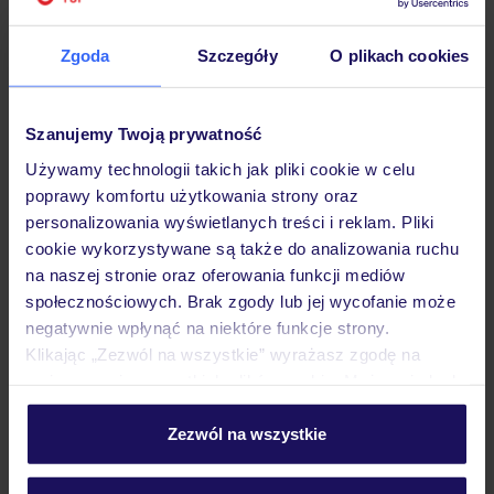
Zgoda
Szczegóły
O plikach cookies
Hotel
Szanujemy Twoją prywatność
Używamy technologii takich jak pliki cookie w celu
Pokoje
poprawy komfortu użytkowania strony oraz
personalizowania wyświetlanych treści i reklam. Pliki
cookie wykorzystywane są także do analizowania ruchu
Wyżywienie
na naszej stronie oraz oferowania funkcji mediów
społecznościowych. Brak zgody lub jej wycofanie może
negatywnie wpłynąć na niektóre funkcje strony.
Klikając „Zezwól na wszystkie” wyrażasz zgodę na
Atrakcje
umieszczenie wszystkich plików cookie. Możesz jednak
personalizować swój wybór wchodząc w zakładkę
„Szczegóły”
Zezwól na wszystkie
Ważne informacje
Szczegółowe informacje o plikach cookie znajdziesz
w
polityce plików cookies
oraz
polityce prywatności
.