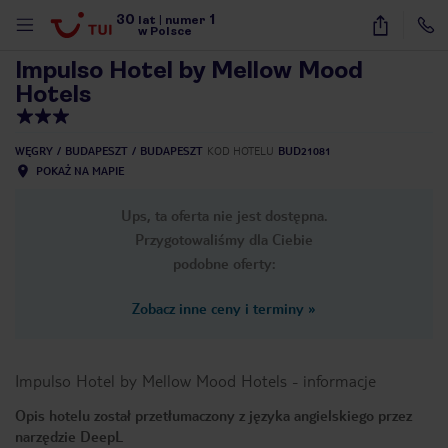
30
1
1
/
44
lat
|
numer
w Polsce
Impulso Hotel by Mellow Mood
Hotels
WĘGRY
BUDAPESZT
BUDAPESZT
KOD HOTELU
BUD21081
POKAŻ NA MAPIE
Ups, ta oferta nie jest dostępna.
Przygotowaliśmy dla Ciebie
podobne oferty:
Zobacz inne ceny i terminy
»
Impulso Hotel by Mellow Mood Hotels
-
informacje
Opis hotelu został przetłumaczony z języka angielskiego przez
nute
narzędzie DeepL