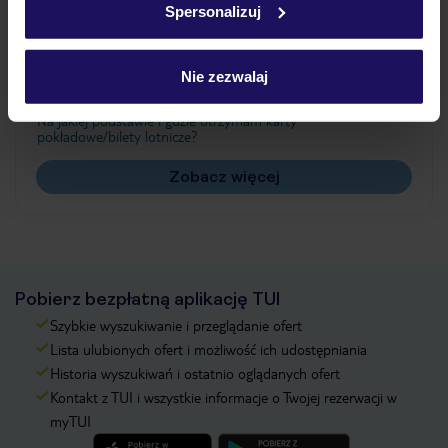
Spersonalizuj
Często zadawane pytania
Jak zmienić uczestników/osobę zgłaszającą?
Nie zezwalaj
Czy w Hotelu będzie przedstawiciel TUI?
Na jakiej podstawie i gdzie otrzymam karty
pokładowe/bilety lotnicze?
Zobacz więcej
Pobierz bezpłatną aplikację TUI
Szybkie wyszukiwanie i przeglądanie ofert
Lista ulubionych ofert i możliwość ich udostępniania
Historia wyszukiwań i ostatnio oglądanych ofert
Kontakt z TUI i wszystkie informacje o Twojej rezerwacji w
myTUI