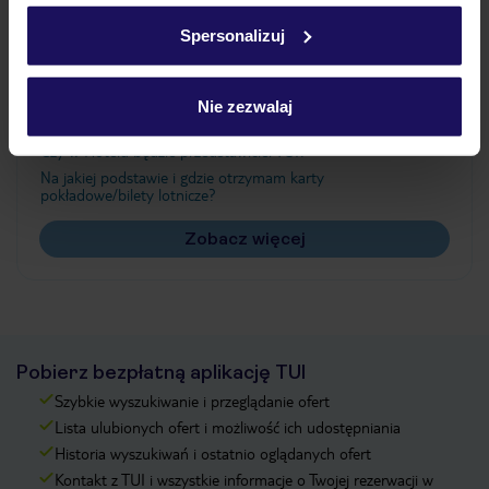
w
polityce plików cookies
oraz
polityce prywatności
.
Spersonalizuj
Często zadawane pytania
Nie zezwalaj
Jak zmienić uczestników/osobę zgłaszającą?
Czy w Hotelu będzie przedstawiciel TUI?
Na jakiej podstawie i gdzie otrzymam karty
pokładowe/bilety lotnicze?
Zobacz więcej
Pobierz bezpłatną aplikację TUI
Szybkie wyszukiwanie i przeglądanie ofert
Lista ulubionych ofert i możliwość ich udostępniania
Historia wyszukiwań i ostatnio oglądanych ofert
Kontakt z TUI i wszystkie informacje o Twojej rezerwacji w