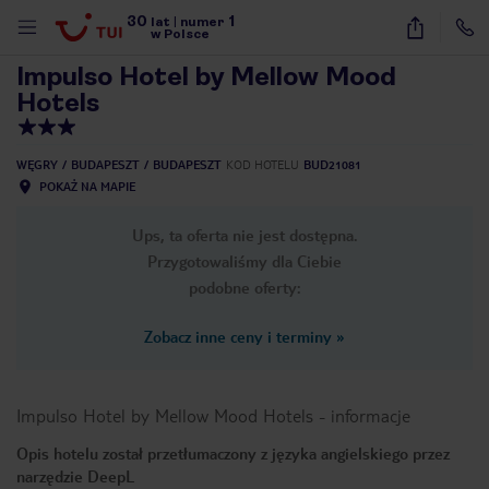
30
1
1
/
44
lat
|
numer
w Polsce
Impulso Hotel by Mellow Mood
Hotels
WĘGRY
BUDAPESZT
BUDAPESZT
KOD HOTELU
BUD21081
POKAŻ NA MAPIE
Ups, ta oferta nie jest dostępna.
Przygotowaliśmy dla Ciebie
podobne oferty:
Zobacz inne ceny i terminy
»
Impulso Hotel by Mellow Mood Hotels
-
informacje
Opis hotelu został przetłumaczony z języka angielskiego przez
nute
narzędzie DeepL