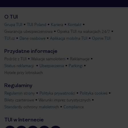
O TUI
Grupa TUI
TUI Poland
Kariera
Kontakt
Gwarancja ubezpieczeniowa
Opieka TUI na wakacjach 24/7
TUI.cz
Dane osobowe
Aplikacja mobilna TUI
Opinie TUI
Przydatne informacje
Podróż z TUI
Wakacje samolotem
Reklamacje
Status reklamacji
Ubezpieczenia
Parkingi
Hotele przy lotniskach
Regulaminy
Regulamin strony
Polityka prywatności
Polityka cookies
Bilety czarterowe
Warunki imprez turystycznych
Standardy ochrony małoletnich
Compliance
TUI w Internecie