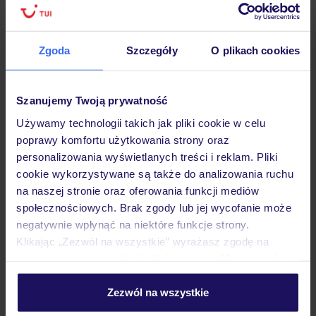
podróży w Polsce
Zgoda
Szczegóły
O plikach cookies
Hotel
Szanujemy Twoją prywatność
Używamy technologii takich jak pliki cookie w celu
poprawy komfortu użytkowania strony oraz
Pokoje
personalizowania wyświetlanych treści i reklam. Pliki
cookie wykorzystywane są także do analizowania ruchu
na naszej stronie oraz oferowania funkcji mediów
Wyżywienie
społecznościowych. Brak zgody lub jej wycofanie może
negatywnie wpłynąć na niektóre funkcje strony.
Klikając „Zezwól na wszystkie” wyrażasz zgodę na
Atrakcje
umieszczenie wszystkich plików cookie. Możesz jednak
personalizować swój wybór wchodząc w zakładkę
„Szczegóły”
Zezwól na wszystkie
Ważne informacje
Szczegółowe informacje o plikach cookie znajdziesz