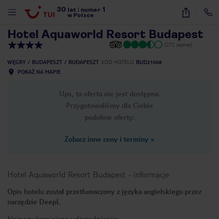
30
1
1
/
17
lat
|
numer
w Polsce
Hotel Aquaworld Resort Budapest
(272 opinie)
WĘGRY
BUDAPESZT
BUDAPESZT
KOD HOTELU
BUD21068
POKAŻ NA MAPIE
Ups, ta oferta nie jest dostępna.
Przygotowaliśmy dla Ciebie
podobne oferty:
Zobacz inne ceny i terminy
»
Hotel Aquaworld Resort Budapest
-
informacje
Opis hotelu został przetłumaczony z języka angielskiego przez
narzędzie DeepL
nute
Najpopularniejsze udogodnienia: