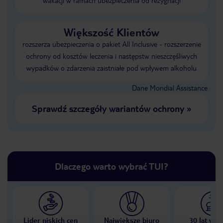
wakacji w ramach ubezpieczenia od rezygnacji
Większość Klientów
rozszerza ubezpieczenia o pakiet All Inclusive - rozszerzenie
ochrony od kosztów leczenia i następstw nieszczęśliwych
wypadków o zdarzenia zaistniałe pod wpływem alkoholu
Dane Mondial Assistance
Sprawdź szczegóły wariantów ochrony
»
Dlaczego warto wybrać TUI?
Lider niskich cen
Największe biuro
30 lat w P