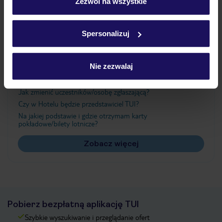
„Szczegóły”
Zezwól na wszystkie
Szczegółowe informacje o plikach cookie znajdziesz
w
polityce plików cookies
oraz
polityce prywatności
.
Ważne informacje
Spersonalizuj
Nie zezwalaj
Często zadawane pytania
Jak zmienić uczestników/osobę zgłaszającą?
Czy w Hotelu będzie przedstawiciel TUI?
Na jakiej podstawie i gdzie otrzymam karty
pokładowe/bilety lotnicze?
Zobacz więcej
Pobierz bezpłatną aplikację TUI
Szybkie wyszukiwanie i przeglądanie ofert