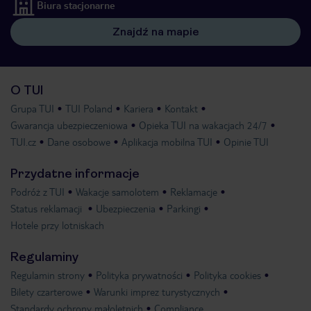
Biura stacjonarne
Znajdź na mapie
O TUI
Grupa TUI
TUI Poland
Kariera
Kontakt
Gwarancja ubezpieczeniowa
Opieka TUI na wakacjach 24/7
TUI.cz
Dane osobowe
Aplikacja mobilna TUI
Opinie TUI
Przydatne informacje
Podróż z TUI
Wakacje samolotem
Reklamacje
Status reklamacji
Ubezpieczenia
Parkingi
Hotele przy lotniskach
Regulaminy
Regulamin strony
Polityka prywatności
Polityka cookies
Bilety czarterowe
Warunki imprez turystycznych
Standardy ochrony małoletnich
Compliance