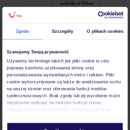
podróży w Polsce
Zgoda
Szczegóły
O plikach cookies
Hotel
Szanujemy Twoją prywatność
Używamy technologii takich jak pliki cookie w celu
Opinie
poprawy komfortu użytkowania strony oraz
personalizowania wyświetlanych treści i reklam. Pliki
cookie wykorzystywane są także do analizowania ruchu
Pokoje
na naszej stronie oraz oferowania funkcji mediów
społecznościowych. Brak zgody lub jej wycofanie może
negatywnie wpłynąć na niektóre funkcje strony.
Wyżywienie
Klikając „Zezwól na wszystkie” wyrażasz zgodę na
umieszczenie wszystkich plików cookie. Możesz jednak
personalizować swój wybór wchodząc w zakładkę
Atrakcje