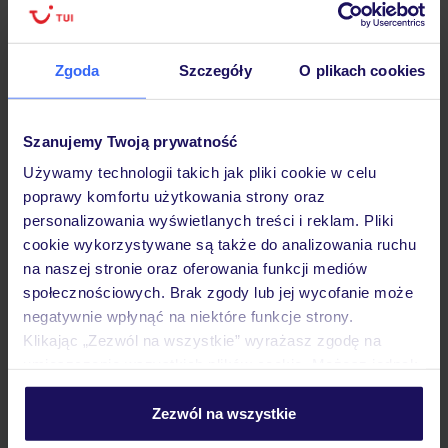
podróży w Polsce
Zgoda
Szczegóły
O plikach cookies
Hotel
Szanujemy Twoją prywatność
Używamy technologii takich jak pliki cookie w celu
poprawy komfortu użytkowania strony oraz
Pokoje
personalizowania wyświetlanych treści i reklam. Pliki
cookie wykorzystywane są także do analizowania ruchu
na naszej stronie oraz oferowania funkcji mediów
Wyżywienie
społecznościowych. Brak zgody lub jej wycofanie może
negatywnie wpłynąć na niektóre funkcje strony.
Klikając „Zezwól na wszystkie” wyrażasz zgodę na
Atrakcje
umieszczenie wszystkich plików cookie. Możesz jednak
personalizować swój wybór wchodząc w zakładkę
„Szczegóły”
Zezwól na wszystkie
Ważne informacje
Szczegółowe informacje o plikach cookie znajdziesz