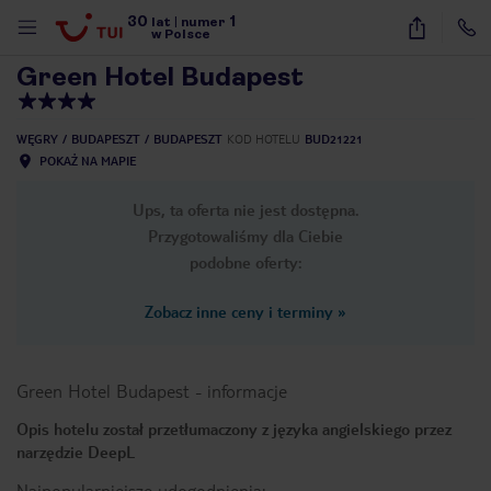
30
1
1
/
23
lat
|
numer
w Polsce
Green Hotel Budapest
WĘGRY
BUDAPESZT
BUDAPESZT
KOD HOTELU
BUD21221
POKAŻ NA MAPIE
Ups, ta oferta nie jest dostępna.
Przygotowaliśmy dla Ciebie
podobne oferty:
Zobacz inne ceny i terminy
»
Green Hotel Budapest
-
informacje
Opis hotelu został przetłumaczony z języka angielskiego przez
narzędzie DeepL
nute
Najpopularniejsze udogodnienia: