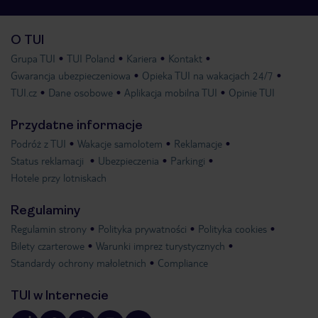
O TUI
Grupa TUI
TUI Poland
Kariera
Kontakt
Gwarancja ubezpieczeniowa
Opieka TUI na wakacjach 24/7
TUI.cz
Dane osobowe
Aplikacja mobilna TUI
Opinie TUI
Przydatne informacje
Podróż z TUI
Wakacje samolotem
Reklamacje
Status reklamacji
Ubezpieczenia
Parkingi
Hotele przy lotniskach
Regulaminy
Regulamin strony
Polityka prywatności
Polityka cookies
Bilety czarterowe
Warunki imprez turystycznych
Standardy ochrony małoletnich
Compliance
TUI w Internecie