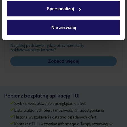
w
polityce plików cookies
oraz
polityce prywatności
.
Spersonalizuj
Często zadawane pytania
Nie zezwalaj
Jak zmienić uczestników/osobę zgłaszającą?
Czy w Hotelu będzie przedstawiciel TUI?
Na jakiej podstawie i gdzie otrzymam karty
pokładowe/bilety lotnicze?
Zobacz więcej
Pobierz bezpłatną aplikację TUI
Szybkie wyszukiwanie i przeglądanie ofert
Lista ulubionych ofert i możliwość ich udostępniania
Historia wyszukiwań i ostatnio oglądanych ofert
Kontakt z TUI i wszystkie informacje o Twojej rezerwacji w