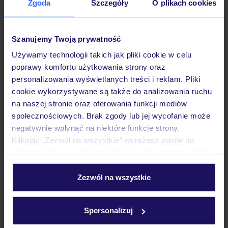
Zgoda
Szczegóły
O plikach cookies
Opinie
Szanujemy Twoją prywatność
Pokoje
Używamy technologii takich jak pliki cookie w celu
poprawy komfortu użytkowania strony oraz
personalizowania wyświetlanych treści i reklam. Pliki
Wyżywienie
cookie wykorzystywane są także do analizowania ruchu
na naszej stronie oraz oferowania funkcji mediów
społecznościowych. Brak zgody lub jej wycofanie może
Atrakcje
negatywnie wpłynąć na niektóre funkcje strony.
Klikając „Zezwól na wszystkie” wyrażasz zgodę na
umieszczenie wszystkich plików cookie. Możesz jednak
Ważne informacje
personalizować swój wybór wchodząc w zakładkę
„Szczegóły”
Zezwól na wszystkie
Szczegółowe informacje o plikach cookie znajdziesz
w
polityce plików cookies
oraz
polityce prywatności
.
Często zadawane pytania
Spersonalizuj
Jak zmienić uczestników/osobę zgłaszającą?