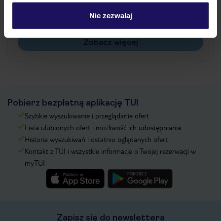
Czy w Hotelu będzie przedstawiciel TUI?
Na jakiej podstawie i gdzie otrzymam karty
Nie zezwalaj
pokładowe/bilety lotnicze?
Zobacz więcej
Pobierz bezpłatną aplikację TUI
Szybkie wyszukiwanie i przeglądanie ofert
Lista ulubionych ofert i możliwość ich udostępniania
Historia wyszukiwań i ostatnio oglądanych ofert
Kontakt z TUI i wszystkie informacje o Twojej rezerwacji w
myTUI
Zapisz się do newslettera