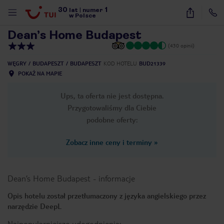
30
1
1
/
13
lat
|
numer
w Polsce
Dean’s Home Budapest
(430 opinii)
WĘGRY
BUDAPESZT
BUDAPESZT
KOD HOTELU
BUD21339
POKAŻ NA MAPIE
Ups, ta oferta nie jest dostępna.
Przygotowaliśmy dla Ciebie
podobne oferty:
Zobacz inne ceny i terminy
»
Dean’s Home Budapest
-
informacje
Opis hotelu został przetłumaczony z języka angielskiego przez
narzędzie DeepL
nute
Najpopularniejsze udogodnienia: