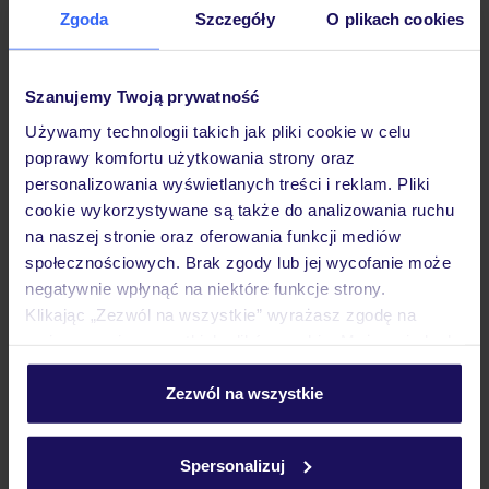
Zgoda
Szczegóły
O plikach cookies
Hotel
Szanujemy Twoją prywatność
Pokoje
Używamy technologii takich jak pliki cookie w celu
poprawy komfortu użytkowania strony oraz
personalizowania wyświetlanych treści i reklam. Pliki
Wyżywienie
cookie wykorzystywane są także do analizowania ruchu
na naszej stronie oraz oferowania funkcji mediów
społecznościowych. Brak zgody lub jej wycofanie może
Atrakcje
negatywnie wpłynąć na niektóre funkcje strony.
Klikając „Zezwól na wszystkie” wyrażasz zgodę na
umieszczenie wszystkich plików cookie. Możesz jednak
Ważne informacje
personalizować swój wybór wchodząc w zakładkę
„Szczegóły”
Zezwól na wszystkie
Szczegółowe informacje o plikach cookie znajdziesz
w
polityce plików cookies
oraz
polityce prywatności
.
Często zadawane pytania
Spersonalizuj