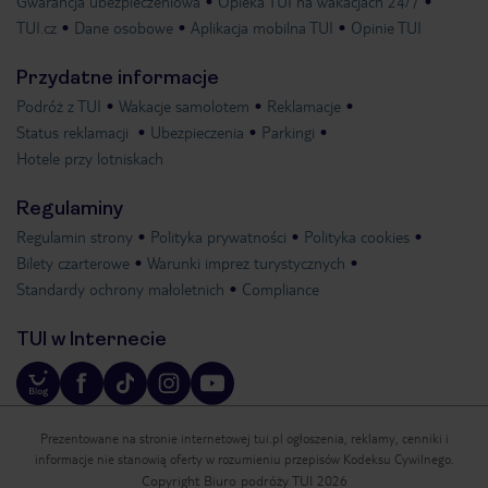
Gwarancja ubezpieczeniowa
Opieka TUI na wakacjach 24/7
TUI.cz
Dane osobowe
Aplikacja mobilna TUI
Opinie TUI
Przydatne informacje
Podróż z TUI
Wakacje samolotem
Reklamacje
Status reklamacji
Ubezpieczenia
Parkingi
Hotele przy lotniskach
Regulaminy
Regulamin strony
Polityka prywatności
Polityka cookies
Bilety czarterowe
Warunki imprez turystycznych
Standardy ochrony małoletnich
Compliance
TUI w Internecie
Prezentowane na stronie internetowej tui.pl ogłoszenia, reklamy, cenniki i
informacje nie stanowią oferty w rozumieniu przepisów Kodeksu Cywilnego.
Copyright Biuro podróży TUI 2026