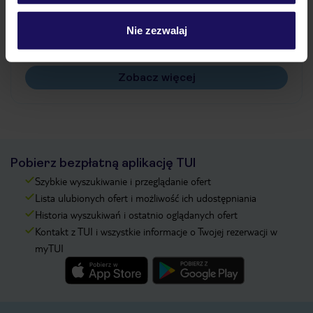
Jak zmienić uczestników/osobę zgłaszającą?
Czy w Hotelu będzie przedstawiciel TUI?
Nie zezwalaj
Na jakiej podstawie i gdzie otrzymam karty
pokładowe/bilety lotnicze?
Zobacz więcej
Pobierz bezpłatną aplikację TUI
Szybkie wyszukiwanie i przeglądanie ofert
Lista ulubionych ofert i możliwość ich udostępniania
Historia wyszukiwań i ostatnio oglądanych ofert
Kontakt z TUI i wszystkie informacje o Twojej rezerwacji w
myTUI