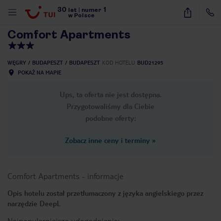
30
1
1
/
23
lat
|
numer
w Polsce
Comfort Apartments
WĘGRY
BUDAPESZT
BUDAPESZT
KOD HOTELU
BUD21295
POKAŻ NA MAPIE
Ups, ta oferta nie jest dostępna.
Przygotowaliśmy dla Ciebie
podobne oferty:
Zobacz inne ceny i terminy
»
Comfort Apartments
-
informacje
Opis hotelu został przetłumaczony z języka angielskiego przez
narzędzie DeepL
nute
Najpopularniejsze udogodnienia: