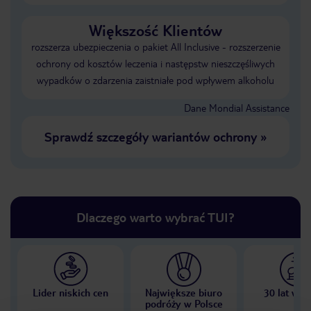
Większość Klientów
rozszerza ubezpieczenia o pakiet All Inclusive - rozszerzenie
ochrony od kosztów leczenia i następstw nieszczęśliwych
wypadków o zdarzenia zaistniałe pod wpływem alkoholu
Dane Mondial Assistance
Sprawdź szczegóły wariantów ochrony
»
Dlaczego warto wybrać TUI?
Lider niskich cen
Największe biuro
30 lat w P
podróży w Polsce