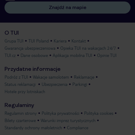
Znajdź na mapie
O TUI
Grupa TUI
TUI Poland
Kariera
Kontakt
Gwarancja ubezpieczeniowa
Opieka TUI na wakacjach 24/7
TUI.cz
Dane osobowe
Aplikacja mobilna TUI
Opinie TUI
Przydatne informacje
Podróż z TUI
Wakacje samolotem
Reklamacje
Status reklamacji
Ubezpieczenia
Parkingi
Hotele przy lotniskach
Regulaminy
Regulamin strony
Polityka prywatności
Polityka cookies
Bilety czarterowe
Warunki imprez turystycznych
Standardy ochrony małoletnich
Compliance