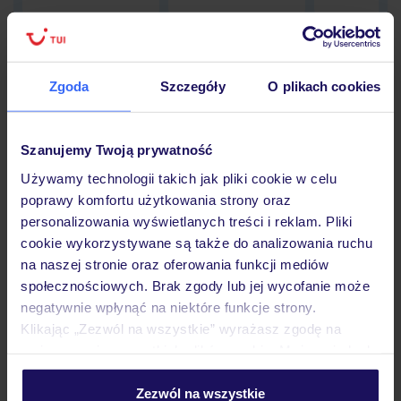
Zgoda
Szczegóły
O plikach cookies
Hotel
Szanujemy Twoją prywatność
Opinie
Używamy technologii takich jak pliki cookie w celu
poprawy komfortu użytkowania strony oraz
personalizowania wyświetlanych treści i reklam. Pliki
Pokoje
cookie wykorzystywane są także do analizowania ruchu
na naszej stronie oraz oferowania funkcji mediów
społecznościowych. Brak zgody lub jej wycofanie może
Wyżywienie
negatywnie wpłynąć na niektóre funkcje strony.
Klikając „Zezwól na wszystkie” wyrażasz zgodę na
umieszczenie wszystkich plików cookie. Możesz jednak
Atrakcje
personalizować swój wybór wchodząc w zakładkę
„Szczegóły”
Zezwól na wszystkie