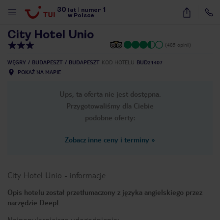
30
1
1
/
20
lat
|
numer
w Polsce
City Hotel Unio
(485 opinii)
WĘGRY
BUDAPESZT
BUDAPESZT
KOD HOTELU
BUD21407
POKAŻ NA MAPIE
Ups, ta oferta nie jest dostępna.
Przygotowaliśmy dla Ciebie
podobne oferty:
Zobacz inne ceny i terminy
»
City Hotel Unio
-
informacje
Opis hotelu został przetłumaczony z języka angielskiego przez
narzędzie DeepL
nute
Najpopularniejsze udogodnienia: