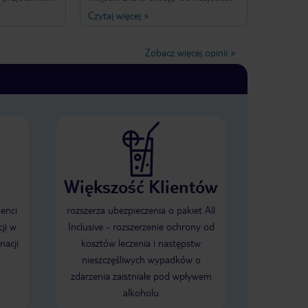
również nie
możliwych środków transportu oraz
Czytaj więcej
»
dzo czysty,
atrakcji! Hotel ma WSZYSTKO coiec
Aneks
powinien! Pyszne śniadania, dostęp
ze wyposażony
do wszelkich trunków, telewizji i gier.
Zobacz więcej opinii
»
. Śniadania-
Obsługa BARDZO miła i pomocna!
iebie.
Jedyny minus to łóżko... prosiłem o
zystkim jest to
JEDNO podwójne a dostałem dwa
a. Bardzo
zsunięte do siebie, które rozjeżdżają
 w języku
się spiąć na środku. Wkurzające.
ecam. Ja na
cę.
Większość Klientów
ienci
rozszerza ubezpieczenia o pakiet All
ji w
Inclusive - rozszerzenie ochrony od
nacji
kosztów leczenia i następstw
nieszczęśliwych wypadków o
zdarzenia zaistniałe pod wpływem
alkoholu