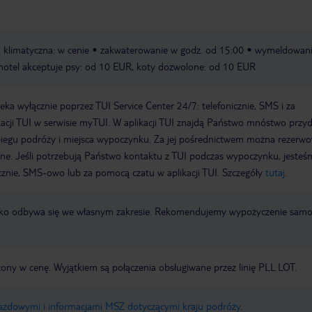
 klimatyczna: w cenie
zakwaterowanie w godz. od 15:00
wymeldowani
hotel akceptuje psy: od 10 EUR, koty dozwolone: od 10 EUR
a wyłącznie poprzez TUI Service Center 24/7: telefonicznie, SMS i za
acji TUI w serwisie myTUI. W aplikacji TUI znajdą Państwo mnóstwo przy
biegu podróży i miejsca wypoczynku. Za jej pośrednictwem można rezerw
wne. Jeśli potrzebują Państwo kontaktu z TUI podczas wypoczynku, jeste
icznie, SMS-owo lub za pomocą czatu w aplikacji TUI. Szczegóły
tutaj
.
otnisko odbywa się we własnym zakresie. Rekomendujemy wypożyczenie sa
zony w cenę. Wyjątkiem są połączenia obsługiwane przez linię PLL LOT.
jazdowymi i informacjami MSZ dotyczącymi kraju podróży
.