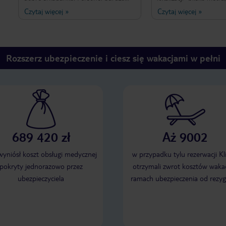
miły i pomocny.
Do centrum na pieszo 
Czytaj więcej
»
Czytaj więcej
»
daleko. Apartament bar
sprawna klimatyzacja. 
kuchenny bardzo dobr
a łóżka bardzo wygodne
każdy znajdzie coś dla s
Rozszerz ubezpieczenie i ciesz się wakacjami w pełni
Najważniejsze w tym ws
że obsługa jest przemił
dobrze porozumiewa się
angielskim. Gorąco pol
pewno z rodziną tu wró
689 420 zł
Aż 9002
 wyniósł koszt obsługi medycznej
w przypadku tylu rezerwacji Kl
pokryty jednorazowo przez
otrzymali zwrot kosztów wakac
ubezpieczyciela
ramach ubezpieczenia od rezyg