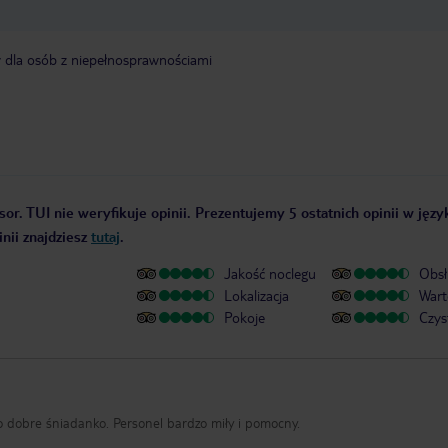
y dla osób z niepełnosprawnościami
or. TUI nie weryfikuje opinii. Prezentujemy 5 ostatnich opinii w języ
nii znajdziesz
tutaj
.
Jakość noclegu
Obsł
Lokalizacja
Wart
Pokoje
Czys
o dobre śniadanko. Personel bardzo miły i pomocny.