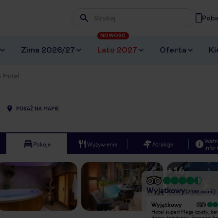
Pobi
Wpisz frazę, której szukasz
NOWOŚĆ
Zima 2026/27
Lato 2027
Oferta
Ki
 Hotel
POKAŻ NA MAPIE
Ważn
Pokoje
Wyżywienie
Atrakcje
infor
+
16
Wyjątkowy
(
2488
opinii
)
Wyjątkowy
Wyjątkowy
pokój przestronny zawiera wszystko
Hotel super! Mega czysty, ba
co potrzebne na kilkudniowy wyjazd
dobre śniadanko. Personel b