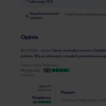
informacje MSZ
Niepełnosprawność
Hotel nie jest przystosowan
ruchowa
Opinie
Bo18 Hotel
-
opinie
|
Opinie pochodzą z serwisu TripAdvis
polskim. Więcej informacji o zasadach prezentowania opi
Średnia ocena TripAdvisor:
Wyjątkowy
(2488 opinii)
alexac777
2026-07-26
Polecam
Wyjątkowy
Hotel super! Mega czysty, bardz