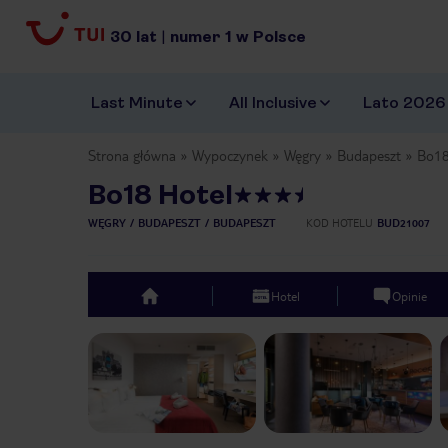
30
lat
|
numer
1
w Polsce
Last Minute
All Inclusive
Lato 2026
Strona główna
Wypoczynek
Węgry
Budapeszt
Bo18
Bo18 Hotel
WĘGRY
BUDAPESZT
BUDAPESZT
KOD HOTELU
BUD21007
Hotel
Opinie
top
Previous slide