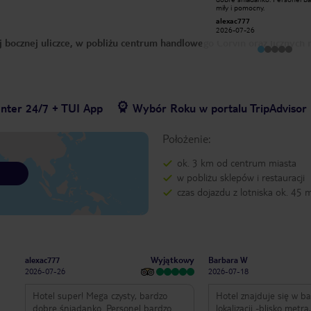
rodziny, śniadana w porządku typowe
miły i pomocny.
hotelowe, czysto, wejście na piętra
Katarzyna J
alexac777
windą lub schodami, blisko metra,
2026-02-16
2026-07-26
tramwaju lub autobusu, w pobliżu
 bocznej uliczce, w pobliżu centrum handlowego Corvin oraz licznych r
centrum handlowego i kilka knajpek
enter 24/7 + TUI App
Wybór Roku w portalu TripAdvisor
Położenie:
ok. 3 km od centrum miasta
w pobliżu sklepów i restauracji
czas dojazdu z lotniska ok. 45 
Wyjątkowy
alexac777
Barbara W
2026-07-26
2026-07-18
Hotel super! Mega czysty, bardzo
Hotel znajduje się w b
dobre śniadanko. Personel bardzo
lokalizacji -blisko metr