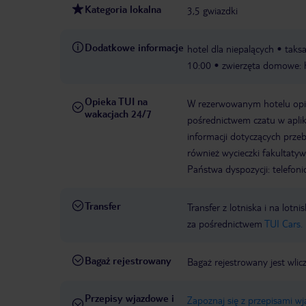
Kategoria lokalna
3,5 gwiazdki
Dodatkowe informacje
hotel dla niepalących
taksa
10:00
zwierzęta domowe: 
Opieka TUI na
W rezerwowanym hotelu opiek
wakacjach 24/7
pośrednictwem czatu w aplik
informacji dotyczących prze
również wycieczki fakultaty
Państwa dyspozycji: telefon
Transfer
Transfer z lotniska i na l
za pośrednictwem
TUI Cars.
Bagaż rejestrowany
Bagaż rejestrowany jest wlic
Przepisy wjazdowe i
Zapoznaj się z przepisami w