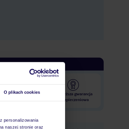
O plikach cookies
 000 hoteli w ponad 50
Najwyższa gwarancja
krajach
ubezpieczeniowa
az personalizowania
na naszej stronie oraz
e