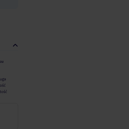
ku
uga
ość
tość