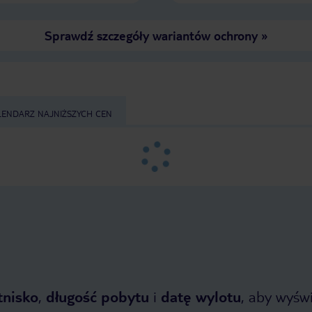
Sprawdź szczegóły wariantów ochrony
»
LENDARZ NAJNIŻSZYCH CEN
tnisko
,
długość pobytu
i
datę wylotu
, aby wyświe