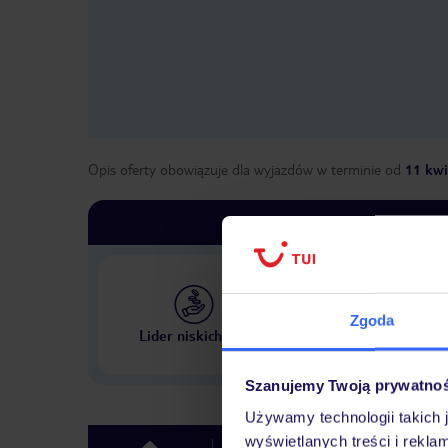
Opis oferty obowiązuje dla wyjazdów w terminie
od
11 kwi
Zgoda
Największe biuro podr
Lider niskich cen
w Polsce
Szanujemy Twoją prywatno
Używamy technologii takich 
wyświetlanych treści i rekla