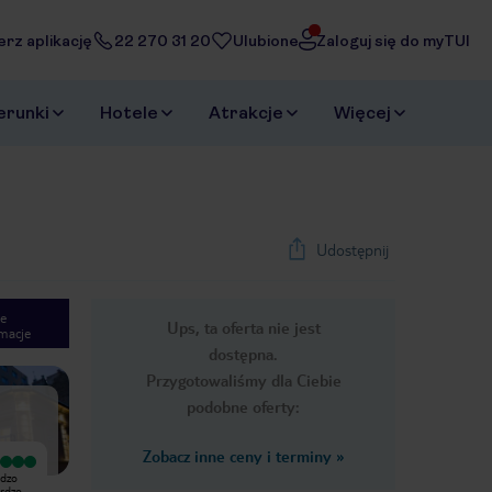
erz aplikację
22 270 31 20
Ulubione
Zaloguj się do myTUI
erunki
Hotele
Atrakcje
Więcej
Udostępnij
e
Ups, ta oferta nie jest
macje
1
/
22
dostępna.
Next slide
Przygotowaliśmy dla Ciebie
podobne oferty:
Zobacz inne ceny i terminy
»
Wyjątkowy
Bardzo dobry
rdzo
Hotel znajduje się w bardzo dobrej
Hotel w idealnym, cichym i
ardzo
lokalizacji -blisko metra, przystanków.
spokojnym miejscu. Blisko dostęp