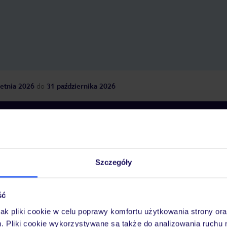
etnia 2026
do
31 października 2026
Dlaczego warto wybrać TUI?
Szczegóły
óży
Tylko u nas opieka na
10
30 lat w Polsce
wakacjach 24/7
ść
jak pliki cookie w celu poprawy komfortu użytkowania strony or
m. Pliki cookie wykorzystywane są także do analizowania ruchu 
Ważn