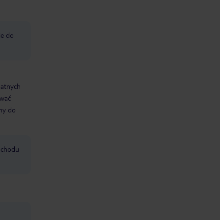
e do
datnych
ować
śmy do
mochodu