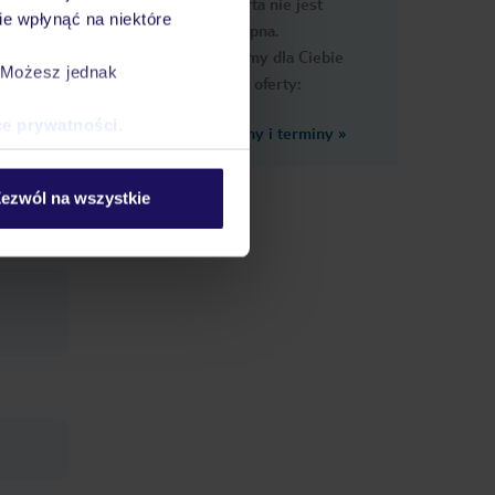
Ups, ta oferta nie jest
macje
e wpłynąć na niektóre
dostępna.
Przygotowaliśmy dla Ciebie
. Możesz jednak
podobne oferty:
ce prywatności
.
Zobacz inne ceny i terminy
»
ezwól na wszystkie