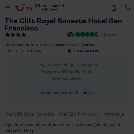
30
1
1
/
26
lat
|
numer
w Polsce
The Clift Royal Sonesta Hotel San
Francisco
(283 opinie)
STANY ZJEDNOCZONE
SAN FRANCISCO
SAN FRANCISCO
KOD HOTELU
SFO10006
POKAŻ NA MAPIE
Ups, ta oferta nie jest dostępna.
Przygotowaliśmy dla Ciebie
podobne oferty:
Zobacz inne ceny i terminy
»
The Clift Royal Sonesta Hotel San Francisco
-
informacje
Opis hotelu został przetłumaczony z języka angielskiego przez
nute
narzędzie DeepL