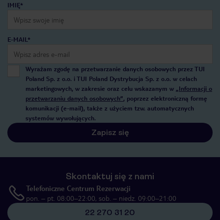
IMIĘ*
E-MAIL*
Wyrażam zgodę na przetwarzanie danych osobowych przez TUI
Poland Sp. z o.o. i TUI Poland Dystrybucja Sp. z o.o. w celach
marketingowych, w zakresie oraz celu wskazanym w
„Informacji o
przetwarzaniu danych osobowych”
, poprzez elektroniczną formę
komunikacji (e-mail), także z użyciem tzw. automatycznych
systemów wywołujących.
Zapisz się
Skontaktuj się z nami
Telefoniczne Centrum Rezerwacji
pon. – pt. 08:00–22:00, sob. – niedz. 09:00–21:00
22 270 31 20