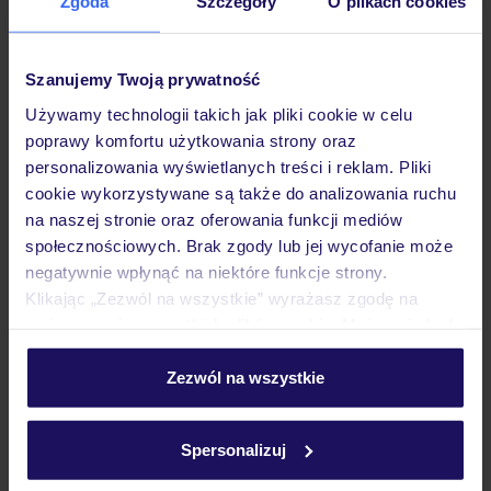
Zgoda
Szczegóły
O plikach cookies
Hotel
Szanujemy Twoją prywatność
Pokoje
Używamy technologii takich jak pliki cookie w celu
poprawy komfortu użytkowania strony oraz
Wyżywienie
personalizowania wyświetlanych treści i reklam. Pliki
cookie wykorzystywane są także do analizowania ruchu
na naszej stronie oraz oferowania funkcji mediów
Atrakcje
społecznościowych. Brak zgody lub jej wycofanie może
negatywnie wpłynąć na niektóre funkcje strony.
Klikając „Zezwól na wszystkie” wyrażasz zgodę na
umieszczenie wszystkich plików cookie. Możesz jednak
Ważne informacje
personalizować swój wybór wchodząc w zakładkę
„Szczegóły”
Zezwól na wszystkie
Szczegółowe informacje o plikach cookie znajdziesz
Często zadawane pytania
w
polityce plików cookies
oraz
polityce prywatności
.
Spersonalizuj
Jak zmienić uczestników/osobę zgłaszającą?
Czy w Hotelu będzie przedstawiciel TUI?