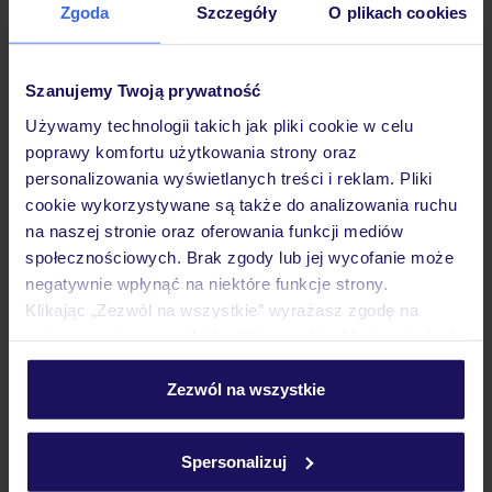
Zgoda
Szczegóły
O plikach cookies
Hotel
Szanujemy Twoją prywatność
Pokoje
Używamy technologii takich jak pliki cookie w celu
poprawy komfortu użytkowania strony oraz
personalizowania wyświetlanych treści i reklam. Pliki
Wyżywienie
cookie wykorzystywane są także do analizowania ruchu
na naszej stronie oraz oferowania funkcji mediów
społecznościowych. Brak zgody lub jej wycofanie może
Atrakcje
negatywnie wpłynąć na niektóre funkcje strony.
Klikając „Zezwól na wszystkie” wyrażasz zgodę na
umieszczenie wszystkich plików cookie. Możesz jednak
Ważne informacje
personalizować swój wybór wchodząc w zakładkę
„Szczegóły”
Zezwól na wszystkie
Szczegółowe informacje o plikach cookie znajdziesz
w
polityce plików cookies
oraz
polityce prywatności
.
Często zadawane pytania
Spersonalizuj
Jak zmienić uczestników/osobę zgłaszającą?