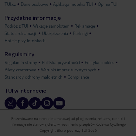
TUI.cz
Dane osobowe
Aplikacja mobilna TUI
Opinie TUI
Przydatne informacje
Podróż z TUI
Wakacje samolotem
Reklamacje
Status reklamacji
Ubezpieczenia
Parkingi
Hotele przy lotniskach
Regulaminy
Regulamin strony
Polityka prywatności
Polityka cookies
Bilety czarterowe
Warunki imprez turystycznych
Standardy ochrony małoletnich
Compliance
TUI w Internecie
Prezentowane na stronie internetowej tui.pl ogłoszenia, reklamy, cenniki i
informacje nie stanowią oferty w rozumieniu przepisów Kodeksu Cywilnego.
Copyright Biuro podróży TUI 2026