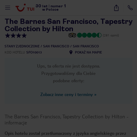
30
1
1
/
17
lat
|
numer
w Polsce
The Barnes San Francisco, Tapestry
Collection by Hilton
(281 opinii)
STANY ZJEDNOCZONE
SAN FRANCISCO
SAN FRANCISCO
KOD HOTELU
SFO10013
POKAŻ NA MAPIE
Ups, ta oferta nie jest dostępna.
Przygotowaliśmy dla Ciebie
podobne oferty:
Zobacz inne ceny i terminy
»
The Barnes San Francisco, Tapestry Collection by Hilton
-
informacje
nute
Opis hotelu został przetłumaczony z języka angielskiego przez