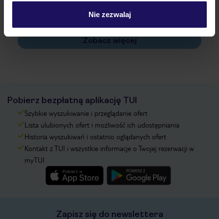
Czy w Hotelu będzie przedstawiciel TUI?
Na jakiej podstawie i gdzie otrzymam karty
Nie zezwalaj
pokładowe/bilety lotnicze?
Zobacz więcej
Pobierz bezpłatną aplikację TUI
Szybkie wyszukiwanie i przeglądanie ofert
Lista ulubionych ofert i możliwość ich udostępniania
Historia wyszukiwań i ostatnio oglądanych ofert
Kontakt z TUI i wszystkie informacje o Twojej rezerwacji w
myTUI
Zapisz się do newslettera