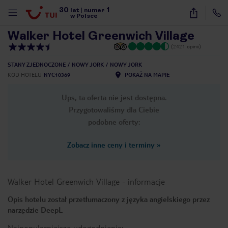
30
1
1
/
38
lat
|
numer
w Polsce
Walker Hotel Greenwich Village
(2421 opinii)
STANY ZJEDNOCZONE
NOWY JORK
NOWY JORK
KOD HOTELU
NYC10369
POKAŻ NA MAPIE
Ups, ta oferta nie jest dostępna.
Przygotowaliśmy dla Ciebie
podobne oferty:
Zobacz inne ceny i terminy
»
Walker Hotel Greenwich Village
-
informacje
Opis hotelu został przetłumaczony z języka angielskiego przez
narzędzie DeepL
nute
Najpopularniejsze udogodnienia: