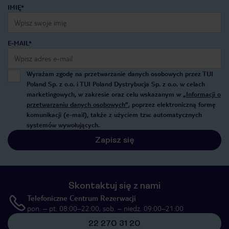
IMIĘ*
E-MAIL*
Wyrażam zgodę na przetwarzanie danych osobowych przez TUI
Poland Sp. z o.o. i TUI Poland Dystrybucja Sp. z o.o. w celach
marketingowych, w zakresie oraz celu wskazanym w
„Informacji o
przetwarzaniu danych osobowych”
, poprzez elektroniczną formę
komunikacji (e-mail), także z użyciem tzw. automatycznych
systemów wywołujących.
Zapisz się
Skontaktuj się z nami
Telefoniczne Centrum Rezerwacji
pon. – pt. 08:00–22:00, sob. – niedz. 09:00–21:00
22 270 31 20