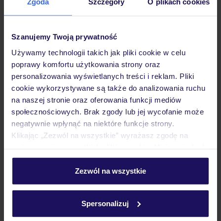
Zgoda
Szczegóły
O plikach cookies
Hotel
Szanujemy Twoją prywatność
Pokoje
Używamy technologii takich jak pliki cookie w celu
poprawy komfortu użytkowania strony oraz
Wyżywienie
personalizowania wyświetlanych treści i reklam. Pliki
cookie wykorzystywane są także do analizowania ruchu
na naszej stronie oraz oferowania funkcji mediów
społecznościowych. Brak zgody lub jej wycofanie może
Atrakcje
negatywnie wpłynąć na niektóre funkcje strony.
Klikając „Zezwól na wszystkie” wyrażasz zgodę na
umieszczenie wszystkich plików cookie. Możesz jednak
Ważne informacje
personalizować swój wybór wchodząc w zakładkę
„Szczegóły”
Zezwól na wszystkie
Szczegółowe informacje o plikach cookie znajdziesz
Często zadawane pytania
w
polityce plików cookies
oraz
polityce prywatności
.
Spersonalizuj
Jak zmienić uczestników/osobę zgłaszającą?