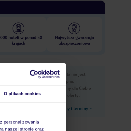
 000 hoteli w ponad 50
Najwyższa gwarancja
krajach
ubezpieczeniowa
nformacje
Ups, ta oferta nie jest
dostępna.
Przygotowaliśmy dla Ciebie
O plikach cookies
podobne oferty:
Zobacz inne ceny i terminy
»
az personalizowania
na naszej stronie oraz