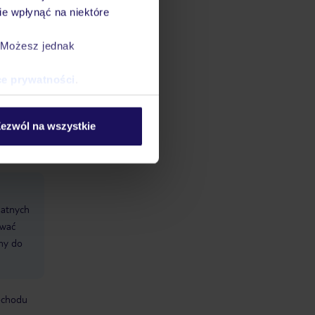
e wpłynąć na niektóre
. Możesz jednak
ci),
ce prywatności
.
 8,
ezwól na wszystkie
datnych
ować
śmy do
mochodu