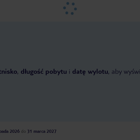
tnisko
,
długość pobytu
i
datę wylotu
, aby wyświe
opada 2026
do
31 marca 2027