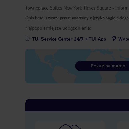
Towneplace Suites New York Times Square
-
inform
Opis hotelu został przetłumaczony z języka angielskieg
Najpopularniejsze udogodnienia:
TUI Service Center 24/7 + TUI App
Wybó
Pokaż na mapie