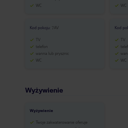
WC
WC
Kod pokoju
:
7AV
Kod po
TV
TV
telefon
tele
wanna lub prysznic
wann
WC
WC
Wyżywienie
Wyżywienie
Twoje zakwaterowanie oferuje