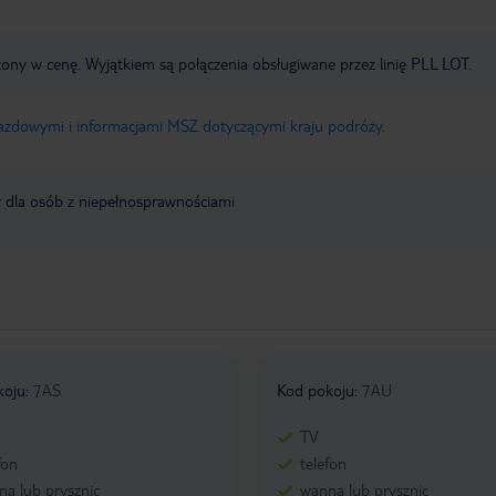
zony w cenę. Wyjątkiem są połączenia obsługiwane przez linię PLL LOT.
jazdowymi i informacjami MSZ dotyczącymi kraju podróży
.
y dla osób z niepełnosprawnościami
koju
:
7AS
Kod pokoju
:
7AU
TV
fon
telefon
a lub prysznic
wanna lub prysznic