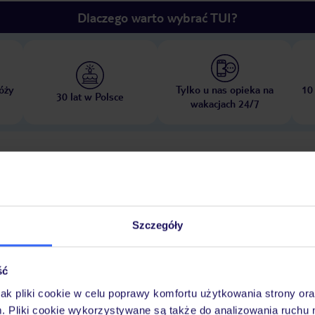
Dlaczego warto wybrać TUI?
óży
Tylko u nas opieka na
10
30 lat w Polsce
wakacjach 24/7
Pokoje
Wyżywienie
Atrakcje
Ważne i
Szczegóły
ść
jak pliki cookie w celu poprawy komfortu użytkowania strony or
as słoneczny. Na miejscu dostępne są rozmaite atrakcje, w tym jazda na
m. Pliki cookie wykorzystywane są także do analizowania ruchu 