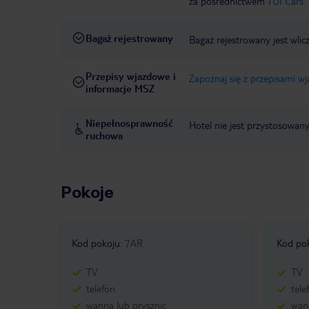
za pośrednictwem
TUI Cars.
Bagaż rejestrowany
Bagaż rejestrowany jest wlic
Przepisy wjazdowe i
Zapoznaj się z przepisami w
informacje MSZ
Niepełnosprawność
Hotel nie jest przystosowan
ruchowa
Pokoje
Kod pokoju
:
7AR
Kod po
TV
TV
telefon
tele
wanna lub prysznic
wann