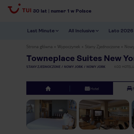
30
lat
|
numer
1
w Polsce
Last Minute
All Inclusive
Lato 2026
Strona główna
Wypoczynek
Stany Zjednoczone
Nowy
Towneplace Suites New Yo
STANY ZJEDNOCZONE
NOWY JORK
NOWY JORK
KOD HOTEL
Hotel
top
Previous slide