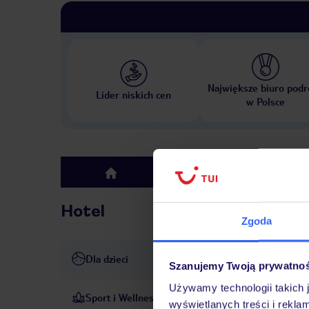
Największe biuro podr
Lider niskich cen
w Polsce
Hotel
top
Hotel
Zgoda
Dla dzieci
Pokój zabaw
Szanujemy Twoją prywatno
Używamy technologii takich 
Sport i Wellness
Do dyspozycji Gości jest tar
wyświetlanych treści i rekla