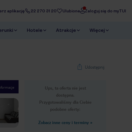
erz aplikację
22 270 31 20
Ulubione
Zaloguj się do myTUI
erunki
Hotele
Atrakcje
Więcej
Udostępnij
nformacje
Ups, ta oferta nie jest
1
/
15
dostępna.
Next slide
Przygotowaliśmy dla Ciebie
podobne oferty:
Zobacz inne ceny i terminy
»