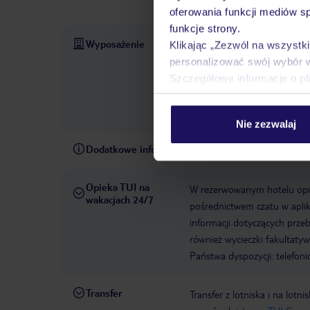
rowerze/kolarstwo górskie, si
oferowania funkcji mediów s
funkcje strony.
Wyposażenie
Otwarcie hotelu: 2018
Rec
Klikając „Zezwól na wszystk
WLAN/WiFi, w pomieszczenia
personalizować swój wybór 
MasterCard, American Expres
Szczegółowe informacje o pl
niestrzeżony: za opłatą, gara
Pokoje: 114
Kategoria kraj
Nie zezwalaj
Dodatkowe informacje
TownePlace Suites New Yor
Opieka TUI na
W rezerwowanym hotelu opiek
wakacjach 24/7
pośrednictwem czatu w aplik
informacji dotyczących prze
również wycieczki fakultaty
Państwa dyspozycji: telefon
Transfer
Transfer z lotniska i na l