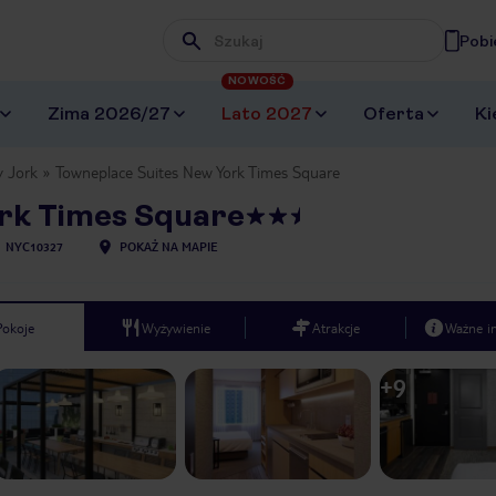
Pobi
Wpisz frazę, której szukasz
NOWOŚĆ
Zima 2026/27
Lato 2027
Oferta
Ki
 Jork
Towneplace Suites New York Times Square
rk Times Square
U
NYC10327
POKAŻ NA MAPIE
Pokoje
Wyżywienie
Atrakcje
Ważne i
+
9