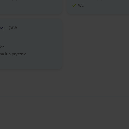
WC
koju
:
7AW
fon
a lub prysznic