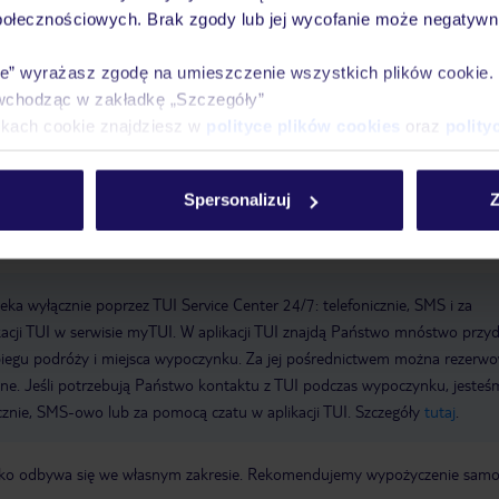
łownia, gimnastyka, aerobik i spa.
Aerobik
Sala fitness
połecznościowych. Brak zgody lub jej wycofanie może negatywni
epcja, sejf hotelowy: bez opłaty
Winda
Taras słoneczny
Internet:
ie” wyrażasz zgodę na umieszczenie wszystkich plików cookie
ch ogólnodostępnych: za opłatą
Metody płatności: TUI Card / VISA,
wchodząc w zakładkę „Szczegóły”
s, Diners
Udogodnienia parkingowe: Parking (w zależności od dostępnoś
ikach cookie znajdziesz w
polityce plików cookies
oraz
polity
ż: za opłatą
Udogodnienia konferencyjne: Sale konferencyjne: 1
Piętra:
owa: 2,5 gwiazdki
Spersonalizuj
Z
k Manhattan Times Square
a wyłącznie poprzez TUI Service Center 24/7: telefonicznie, SMS i za
acji TUI w serwisie myTUI. W aplikacji TUI znajdą Państwo mnóstwo przy
biegu podróży i miejsca wypoczynku. Za jej pośrednictwem można rezerw
wne. Jeśli potrzebują Państwo kontaktu z TUI podczas wypoczynku, jeste
icznie, SMS-owo lub za pomocą czatu w aplikacji TUI. Szczegóły
tutaj
.
otnisko odbywa się we własnym zakresie. Rekomendujemy wypożyczenie sa