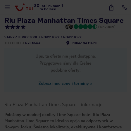
30
1
1
/
8
lat
|
numer
w Polsce
Riu Plaza Manhattan Times Square
(1340 opinii)
STANY ZJEDNOCZONE
NOWY JORK
NOWY JORK
KOD HOTELU
NYC10444
POKAŻ NA MAPIE
Ups, ta oferta nie jest dostępna.
Przygotowaliśmy dla Ciebie
podobne oferty:
Zobacz inne ceny i terminy
»
Riu Plaza Manhattan Times Square
-
informacje
Położony w modnej okolicy Time Square hotel Riu Plaza
Manhattan Time Square to idealna opcja na odpoczynek w
nute
Nowym Jorku. Świetna lokalizacja, ekskluzywne i komfortowe