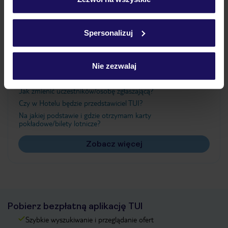
Szczegółowe informacje o plikach cookie znajdziesz
w
polityce plików cookies
oraz
polityce prywatności
.
Ważne informacje
Spersonalizuj
Nie zezwalaj
Często zadawane pytania
Jak zmienić uczestników/osobę zgłaszającą?
Czy w Hotelu będzie przedstawiciel TUI?
Na jakiej podstawie i gdzie otrzymam karty
pokładowe/bilety lotnicze?
Zobacz więcej
Pobierz bezpłatną aplikację TUI
Szybkie wyszukiwanie i przeglądanie ofert