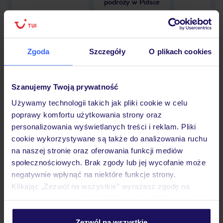
podróży w Polsce
Zgoda
Szczegóły
O plikach cookies
Hotel
Szanujemy Twoją prywatność
Opinie
Używamy technologii takich jak pliki cookie w celu
poprawy komfortu użytkowania strony oraz
personalizowania wyświetlanych treści i reklam. Pliki
cookie wykorzystywane są także do analizowania ruchu
Pokoje
na naszej stronie oraz oferowania funkcji mediów
społecznościowych. Brak zgody lub jej wycofanie może
negatywnie wpłynąć na niektóre funkcje strony.
Wyżywienie
Klikając „Zezwól na wszystkie” wyrażasz zgodę na
umieszczenie wszystkich plików cookie. Możesz jednak
personalizować swój wybór wchodząc w zakładkę
Atrakcje
„Szczegóły”
Zezwól na wszystkie