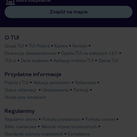
Biura stacjonarne
Znajdź na mapie
O TUI
Grupa TUI
TUI Poland
Kariera
Kontakt
Gwarancja ubezpieczeniowa
Opieka TUI na wakacjach 24/7
TUI.cz
Dane osobowe
Aplikacja mobilna TUI
Opinie TUI
Przydatne informacje
Podróż z TUI
Wakacje samolotem
Reklamacje
Status reklamacji
Ubezpieczenia
Parkingi
Hotele przy lotniskach
Regulaminy
Regulamin strony
Polityka prywatności
Polityka cookies
Bilety czarterowe
Warunki imprez turystycznych
Standardy ochrony małoletnich
Compliance