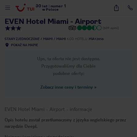
30
1
1
/
40
lat
|
numer
w Polsce
EVEN Hotel Miami - Airport
(609 opinii)
STANY ZJEDNOCZONE
MIAMI
MIAMI
KOD HOTELU
MIA12056
POKAŻ NA MAPIE
Ups, ta oferta nie jest dostępna.
Przygotowaliśmy dla Ciebie
podobne oferty:
Zobacz inne ceny i terminy
»
EVEN Hotel Miami - Airport
-
informacje
Opis hotelu został przetłumaczony z języka angielskiego przez
narzędzie DeepL
nute
Najpopularniejsze udogodnienia: