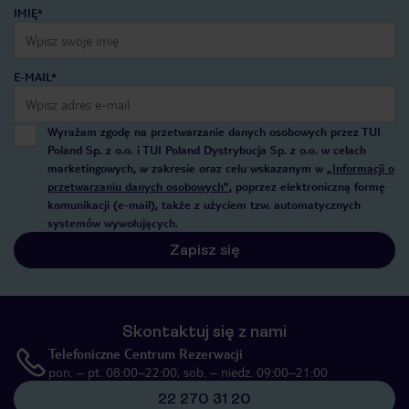
IMIĘ*
E-MAIL*
Wyrażam zgodę na przetwarzanie danych osobowych przez TUI
Poland Sp. z o.o. i TUI Poland Dystrybucja Sp. z o.o. w celach
marketingowych, w zakresie oraz celu wskazanym w
„Informacji o
przetwarzaniu danych osobowych”
, poprzez elektroniczną formę
komunikacji (e-mail), także z użyciem tzw. automatycznych
systemów wywołujących.
Zapisz się
Skontaktuj się z nami
Telefoniczne Centrum Rezerwacji
pon. – pt. 08:00–22:00, sob. – niedz. 09:00–21:00
22 270 31 20