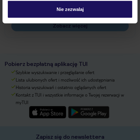
Czy w Hotelu będzie przedstawiciel TUI?
Na jakiej podstawie i gdzie otrzymam karty
Nie zezwalaj
pokładowe/bilety lotnicze?
Zobacz więcej
Pobierz bezpłatną aplikację TUI
Szybkie wyszukiwanie i przeglądanie ofert
Lista ulubionych ofert i możliwość ich udostępniania
Historia wyszukiwań i ostatnio oglądanych ofert
Kontakt z TUI i wszystkie informacje o Twojej rezerwacji w
myTUI
Zapisz się do newslettera