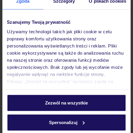
Zgoda
Szczegóły
O plikach cookies
Hotel
Szanujemy Twoją prywatność
Pokoje
Używamy technologii takich jak pliki cookie w celu
poprawy komfortu użytkowania strony oraz
Wyżywienie
personalizowania wyświetlanych treści i reklam. Pliki
cookie wykorzystywane są także do analizowania ruchu
na naszej stronie oraz oferowania funkcji mediów
społecznościowych. Brak zgody lub jej wycofanie może
Atrakcje
negatywnie wpłynąć na niektóre funkcje strony.
Klikając „Zezwól na wszystkie” wyrażasz zgodę na
umieszczenie wszystkich plików cookie. Możesz jednak
Ważne informacje
personalizować swój wybór wchodząc w zakładkę
„Szczegóły”
Zezwól na wszystkie
Szczegółowe informacje o plikach cookie znajdziesz
Często zadawane pytania
w
polityce plików cookies
oraz
polityce prywatności
.
Spersonalizuj
Jak zmienić uczestników/osobę zgłaszającą?