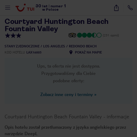
30
1
1
/
40
lat
|
numer
w Polsce
Courtyard Huntington Beach
Fountain Valley
(231 opinii)
STANY ZJEDNOCZONE
LOS ANGELES
REDONDO BEACH
KOD HOTELU
LAX16005
POKAŻ NA MAPIE
Ups, ta oferta nie jest dostępna.
Przygotowaliśmy dla Ciebie
podobne oferty:
Zobacz inne ceny i terminy
»
Courtyard Huntington Beach Fountain Valley
-
informacje
Opis hotelu został przetłumaczony z języka angielskiego przez
nute
narzędzie DeepL