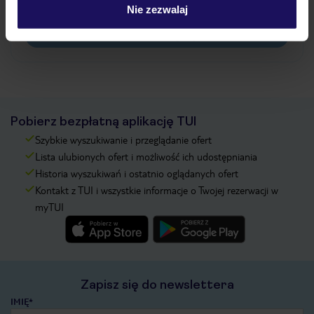
pokładowe/bilety lotnicze?
Nie zezwalaj
Zobacz więcej
Pobierz bezpłatną aplikację TUI
Szybkie wyszukiwanie i przeglądanie ofert
Lista ulubionych ofert i możliwość ich udostępniania
Historia wyszukiwań i ostatnio oglądanych ofert
Kontakt z TUI i wszystkie informacje o Twojej rezerwacji w
myTUI
Zapisz się do newslettera
IMIĘ*