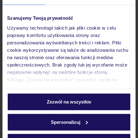
Pokoje
Szanujemy Twoją prywatność
Używamy technologii takich jak pliki cookie w celu
poprawy komfortu użytkowania strony oraz
Wyżywienie
personalizowania wyświetlanych treści i reklam. Pliki
cookie wykorzystywane są także do analizowania ruchu
na naszej stronie oraz oferowania funkcji mediów
Atrakcje
społecznościowych. Brak zgody lub jej wycofanie może
negatywnie wpłynąć na niektóre funkcje strony.
Klikając „Zezwól na wszystkie” wyrażasz zgodę na
Ważne informacje
umieszczenie wszystkich plików cookie. Możesz jednak
personalizować swój wybór wchodząc w zakładkę
„Szczegóły”
Zezwól na wszystkie
Szczegółowe informacje o plikach cookie znajdziesz
Często zadawane pytania
w
polityce plików cookies
oraz
polityce prywatności
.
Jak zmienić uczestników/osobę zgłaszającą?
Spersonalizuj
Czy w Hotelu będzie przedstawiciel TUI?
Na jakiej podstawie i gdzie otrzymam karty