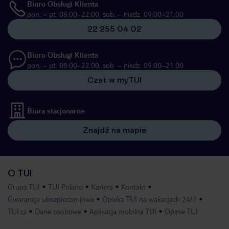
Biuro Obsługi Klienta
pon. – pt. 08:00–22:00, sob. – niedz. 09:00–21:00
22 255 04 02
Biuro Obsługi Klienta
pon. – pt. 08:00–22:00, sob. – niedz. 09:00–21:00
Czat w myTUI
Biura stacjonarne
Znajdź na mapie
O TUI
Grupa TUI
TUI Poland
Kariera
Kontakt
Gwarancja ubezpieczeniowa
Opieka TUI na wakacjach 24/7
TUI.cz
Dane osobowe
Aplikacja mobilna TUI
Opinie TUI