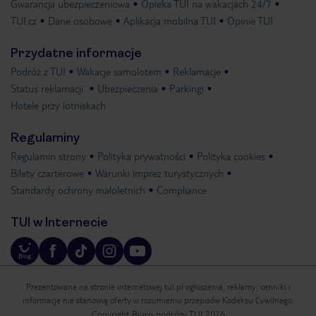
Gwarancja ubezpieczeniowa
Opieka TUI na wakacjach 24/7
TUI.cz
Dane osobowe
Aplikacja mobilna TUI
Opinie TUI
Przydatne informacje
Podróż z TUI
Wakacje samolotem
Reklamacje
Status reklamacji
Ubezpieczenia
Parkingi
Hotele przy lotniskach
Regulaminy
Regulamin strony
Polityka prywatności
Polityka cookies
Bilety czarterowe
Warunki imprez turystycznych
Standardy ochrony małoletnich
Compliance
TUI w Internecie
Prezentowane na stronie internetowej tui.pl ogłoszenia, reklamy, cenniki i
informacje nie stanowią oferty w rozumieniu przepisów Kodeksu Cywilnego.
Copyright Biuro podróży TUI 2026