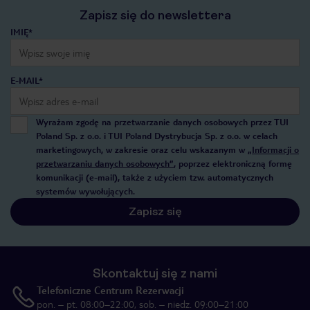
Zapisz się do newslettera
IMIĘ*
E-MAIL*
Wyrażam zgodę na przetwarzanie danych osobowych przez TUI
Poland Sp. z o.o. i TUI Poland Dystrybucja Sp. z o.o. w celach
marketingowych, w zakresie oraz celu wskazanym w
„Informacji o
przetwarzaniu danych osobowych”
, poprzez elektroniczną formę
komunikacji (e-mail), także z użyciem tzw. automatycznych
systemów wywołujących.
Zapisz się
Skontaktuj się z nami
Telefoniczne Centrum Rezerwacji
pon. – pt. 08:00–22:00, sob. – niedz. 09:00–21:00