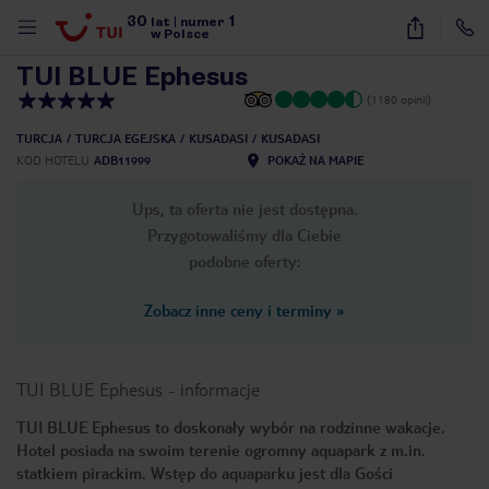
30
1
1
/
57
lat
|
numer
w Polsce
TUI BLUE Ephesus
(1180 opinii)
TURCJA
TURCJA EGEJSKA
KUSADASI
KUSADASI
KOD HOTELU
ADB11999
POKAŻ NA MAPIE
Ups, ta oferta nie jest dostępna.
Przygotowaliśmy dla Ciebie
podobne oferty:
Zobacz inne ceny i terminy
»
TUI BLUE Ephesus
-
informacje
TUI BLUE Ephesus to doskonały wybór na rodzinne wakacje.
Hotel posiada na swoim terenie ogromny aquapark z m.in.
nute
statkiem pirackim. Wstęp do aquaparku jest dla Gości