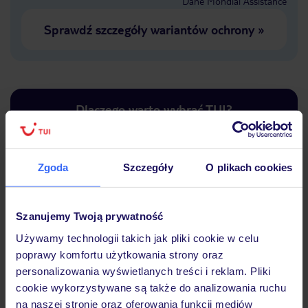
Dane Mondial Assistance
Sprawdź szczegóły wariantów ochrony
»
Dlaczego warto wybrać TUI?
Zgoda
Szczegóły
O plikach cookies
Lider niskich cen
Największe biuro
30 lat w P
podróży w Polsce
Szanujemy Twoją prywatność
Używamy technologii takich jak pliki cookie w celu
poprawy komfortu użytkowania strony oraz
personalizowania wyświetlanych treści i reklam. Pliki
Hotel
cookie wykorzystywane są także do analizowania ruchu
na naszej stronie oraz oferowania funkcji mediów