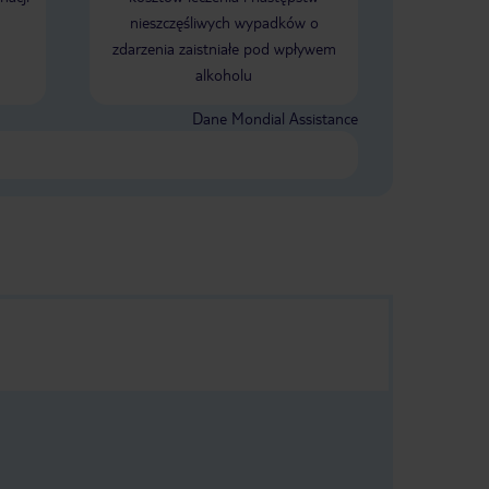
łównym barze!
nieszczęśliwych wypadków o
R to wybór
zdarzenia zaistniałe pod wpływem
nawet fajne
alkoholu
y, w
Świetne
Dane Mondial Assistance
angielsku, po
la dorosłych
e, pokazy
żywo, śpiew na
e wszystkich
posiłków,
ż do momentu
. Jest
, po
owej i zdaniu
oraz miejsce
żyć, wziąć
enty.
ajlepsze
u!!!