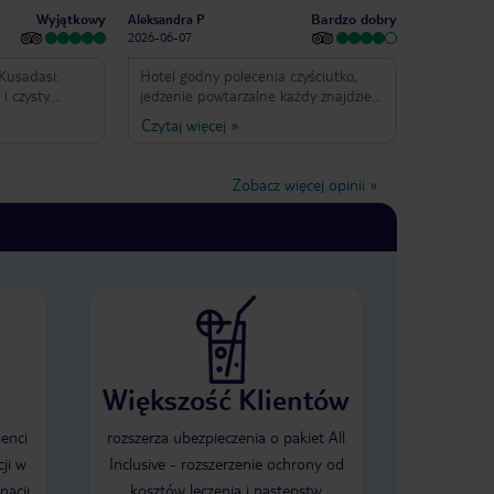
óstwo
pokoju w dniu wyjazdu oraz miejsce
Wyjątkowy
Bardzo dobry
Aleksandra P
ca
gdzie można się odświeżyć, wziąć
owana,
prysznic, sejf na dokumenty.
2026-06-07
 Albin,
Normalnie rewelacja. Najlepsze
lly,
wakacje z rodziną w życiu!!!
Kusadasi:
i źle
Hotel godny polecenia czyściutko,
i czysty.
jedzenie powtarzalne każdy znajdzie
rdzo dobrze
kim
coś dla siebie, baseny fajne,
Czytaj więcej
»
orze - plaża
aquapark rewelacja wszystko w
UI BLUE
sta. Nie ma
aquaparku dodatkowo płatne nie
eşekkür
ia. Molo z
można wnosić swojego jedzenia i picia
Zobacz więcej opinii
»
plaży jest
są sprawdzane torby ale nie jakoś
rozrywką.
bardzo szczegółowo. Soki i drinki
 rewelacja.
bardzo słodkie, pokoje przestronne.
koje w hotelu
Dużo zieleni. Animacje bez szału
ardzie.
jednego dnia był finał meczu zamiast
!!! Wszyscy są
animacji a nie każdy jest fanem piłki
bardzo dbają o
nożnej, co środa impreza na plaży.
 wysokim
Wieczorami koniec maja początek
ufet. Cudowne
czerwca chłodno i dużo komarów.
acje. Nie wiem
Hotel robił opryski ale nic nie dawały.
Większość Klientów
że monotonne.
Plaża słaba woda nie przejrzysta
kiej ilości
gorzej jak w Bałtyku i pełno na brzegu
 smak.
glonów i brudu z morza. Piasek też
ienci
rozszerza ubezpieczenia o pakiet All
ne. Wspaniałe
raczej brudny, plaża nie zachęcała do
ji w
Inclusive - rozszerzenie ochrony od
nego z grilla.
kąpieli ani razu nie skorzystaliśmy.
nacji
kosztów leczenia i następstw
łnocy!