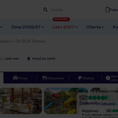
Pobi
Wpisz frazę, której szukasz
NOWOŚĆ
Zima 2026/27
Lato 2027
Oferta
Ki
usadasi
TUI BLUE Ephesus
ELU
ADB11999
POKAŻ NA MAPIE
Ważn
Pokoje
Wyżywienie
Atrakcje
infor
+
51
Znakomity
(
1180
opinii
)
Wyjątkowy
Wyjątkowy
Sunset beach bar Yasin the best
To były najlepsze wakacje w 
bartender in the world, makes the
życiu! Po prostu pokochałam 