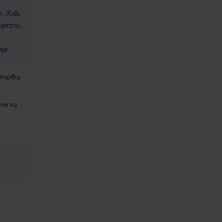
n „Kids
ętrzny,
aja
nipiłka
dne na