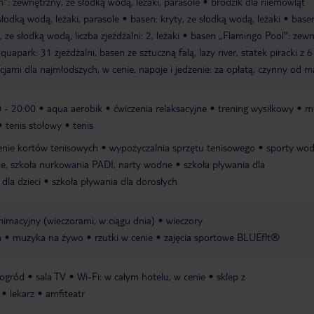
": zewnętrzny, ze słodką wodą, leżaki, parasole
brodzik dla niemowląt
łodką wodą, leżaki, parasole
basen: kryty, ze słodką wodą, leżaki
base
 ze słodką wodą, liczba zjeżdżalni: 2, leżaki
basen „Flamingo Pool": zewn
quapark: 31 zjeżdżalni, basen ze sztuczną falą, lazy river, statek piracki z 6
kcjami dla najmłodszych, w cenie, napoje i jedzenie: za opłatą, czynny od m
0 - 20:00
aqua aerobik
ćwiczenia relaksacyjne
trening wysiłkowy
mi
tenis stołowy
tenis
enie kortów tenisowych
wypożyczalnia sprzętu tenisowego
sporty wo
nie, szkoła nurkowania PADI, narty wodne
szkoła pływania dla
dla dzieci
szkoła pływania dla dorosłych
macyjny (wieczorami, w ciągu dnia)
wieczory
a
muzyka na żywo
rzutki w cenie
zajęcia sportowe BLUEf!t®
ogród
sala TV
Wi-Fi: w całym hotelu, w cenie
sklep z
lekarz
amfiteatr