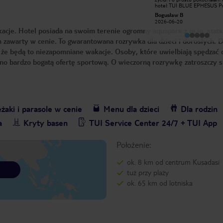
best drinks like works of art. a
hotel: TUI BLUE EPHESUS P
smiling cultural men with passion.
wszystkim, personel hotelu je
Agnieszka P
Bogusław B
Polecam serdecznie dla gości z Polski
niesamowicie dobrze wyszkol
2026-05-19
2026-06-20
i nietylko ! YASIN tworzy przepyszne
bardzo przyjazny i profesjonal
cje. Hotel posiada na swoim terenie ogromny aquapark z m.in. stat
drinki, widać że tworxobe z pasją,
Ogromne podziękowania dla
przemiły, uśmiechnięty młody
personelu szkoleniowego! Bardzo
 zawarty w cenie. To gwarantowana rozrywka dla dzieci i dorosłych. D
człowiek. Pozdrawiamy Yasina :D
dziękuję wspaniałemu persone
goście z Polski
W szczególności chcę wymienić
, że będą to niezapomniane wakacje. Osoby, które uwielbiają spędzać 
osób, które zasługują na wyró
😃😃😃😃😃 W Recepcji o
o bardzo bogatą ofertę sportową. O wieczorną rozrywkę zatroszczy s
wspaniałą i przyjazną obsługę 
m.in.: Marta, Sara, Mehmet, S
oraz Cengiz (bardzo dziękuję 
znalezienie telefonu mojego 
początku naszego pobytu). W Barze
Sunset Beach, pyszne drinki, 
i z gracją podane serwuje: Yas
żaki i parasole w cenie
Menu dla dzieci
Mistrz barmański i Yakup. W Barze
Dla rodzin
Karaibskim, pyszne drinki, p
niezwykle szybko i miło serwuj
a
Kryty basen
TUI Service Center 24/7 + TUI App
Onur Mistrz Baru, Haris i Nurs
Restauracja Karaibskiej Szef 
jest wspaniały, wszystko jest 
Położenie:
podane. Na wyróżnienie zasłu
Najat z Maroka i Mustafa, któ
serwował pyszne lody. W Głównej
ok. 8 km od centrum Kusadasi
Restauracja, Szef kuchni osob
nadzoruje aby wszystko było 
tuż przy plaży
podane z wielką starannością.
Obsługa jest niesamowicie prz
ok. 65 km od lotniska
wszystko jest podawane szyb
Seval serwuje pyszne omlety,
jest bardzo miły. W Głównym Barze
są najlepsze drinki i koktajle o
przemiła obsługa. O gości dbaj
Semih, Belkiz, Sema. Wieczorami
występy są fantastyczne, pięk