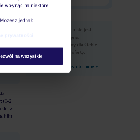
e wpłynąć na niektóre
. Możesz jednak
e
Ups, ta oferta nie jest
macje
ce prywatności
.
dostępna.
Przygotowaliśmy dla Ciebie
podobne oferty:
ezwól na wszystkie
Zobacz inne ceny i terminy
»
zniki w
ie
t (0-2
6 dni w
: kilka