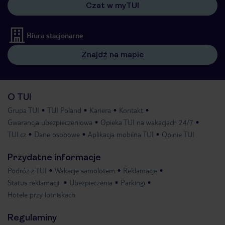
Czat w myTUI
Biura stacjonarne
Znajdź na mapie
O TUI
Grupa TUI
TUI Poland
Kariera
Kontakt
Gwarancja ubezpieczeniowa
Opieka TUI na wakacjach 24/7
TUI.cz
Dane osobowe
Aplikacja mobilna TUI
Opinie TUI
Przydatne informacje
Podróż z TUI
Wakacje samolotem
Reklamacje
Status reklamacji
Ubezpieczenia
Parkingi
Hotele przy lotniskach
Regulaminy