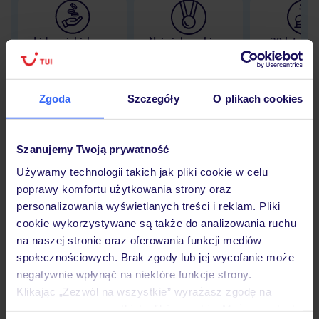
Lider niskich cen
Największe biuro
30 lat w P
podróży w Polsce
Zgoda
Szczegóły
O plikach cookies
Hotel
Szanujemy Twoją prywatność
Używamy technologii takich jak pliki cookie w celu
poprawy komfortu użytkowania strony oraz
Opinie
personalizowania wyświetlanych treści i reklam. Pliki
cookie wykorzystywane są także do analizowania ruchu
na naszej stronie oraz oferowania funkcji mediów
Pokoje
społecznościowych. Brak zgody lub jej wycofanie może
negatywnie wpłynąć na niektóre funkcje strony.
Klikając „Zezwól na wszystkie” wyrażasz zgodę na
Wyżywienie
umieszczenie wszystkich plików cookie. Możesz jednak