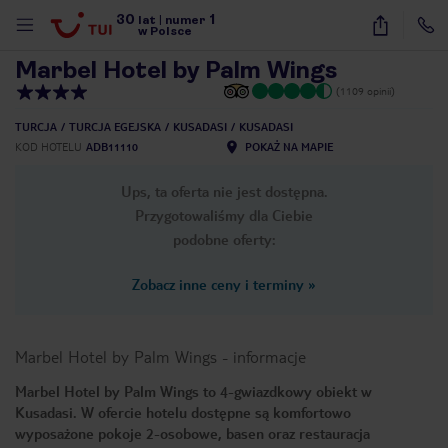
30
1
1
/
40
lat
|
numer
w Polsce
Marbel Hotel by Palm Wings
(1109 opinii)
TURCJA
TURCJA EGEJSKA
KUSADASI
KUSADASI
KOD HOTELU
ADB11110
POKAŻ NA MAPIE
Ups, ta oferta nie jest dostępna.
Przygotowaliśmy dla Ciebie
podobne oferty:
Zobacz inne ceny i terminy
»
Marbel Hotel by Palm Wings
-
informacje
Marbel Hotel by Palm Wings to 4-gwiazdkowy obiekt w
Kusadasi. W ofercie hotelu dostępne są komfortowo
nute
wyposażone pokoje 2-osobowe, basen oraz restauracja