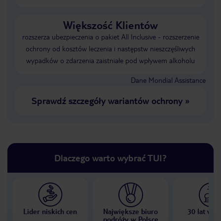
Większość Klientów
rozszerza ubezpieczenia o pakiet All Inclusive - rozszerzenie
ochrony od kosztów leczenia i następstw nieszczęśliwych
wypadków o zdarzenia zaistniałe pod wpływem alkoholu
Dane Mondial Assistance
Sprawdź szczegóły wariantów ochrony
»
Dlaczego warto wybrać TUI?
Lider niskich cen
Największe biuro
30 lat w P
podróży w Polsce