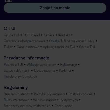
Znajdź na mapie
O TUI
Grupa TUI
TUI Poland
Kariera
Kontakt
Gwarancja ubezpieczeniowa
Opieka TUI na wakacjach 24/7
TUI.cz
Dane osobowe
Aplikacja mobilna TUI
Opinie TUI
Przydatne informacje
Podróż z TUI
Wakacje samolotem
Reklamacje
Status reklamacji
Ubezpieczenia
Parkingi
Hotele przy lotniskach
Regulaminy
Regulamin strony
Polityka prywatności
Polityka cookies
Bilety czarterowe
Warunki imprez turystycznych
Standardy ochrony małoletnich
Compliance