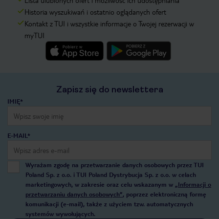
Lista ulubionych ofert i możliwość ich udostępniania
Historia wyszukiwań i ostatnio oglądanych ofert
Kontakt z TUI i wszystkie informacje o Twojej rezerwacji w
myTUI
Zapisz się do newslettera
IMIĘ*
E-MAIL*
Wyrażam zgodę na przetwarzanie danych osobowych przez TUI
Poland Sp. z o.o. i TUI Poland Dystrybucja Sp. z o.o. w celach
marketingowych, w zakresie oraz celu wskazanym w
„Informacji o
przetwarzaniu danych osobowych”
, poprzez elektroniczną formę
komunikacji (e-mail), także z użyciem tzw. automatycznych
systemów wywołujących.