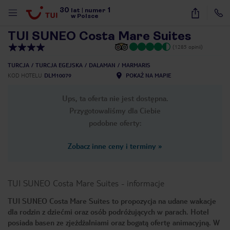
30
1
1
/
50
lat
|
numer
w Polsce
TUI SUNEO Costa Mare Suites
(1285 opinii)
TURCJA
TURCJA EGEJSKA
DALAMAN
MARMARIS
KOD HOTELU
DLM10079
POKAŻ NA MAPIE
Ups, ta oferta nie jest dostępna.
Przygotowaliśmy dla Ciebie
podobne oferty:
Zobacz inne ceny i terminy
»
TUI SUNEO Costa Mare Suites
-
informacje
TUI SUNEO Costa Mare Suites to propozycja na udane wakacje
dla rodzin z dziećmi oraz osób podróżujących w parach. Hotel
nute
posiada basen ze zjeżdżalniami oraz bogatą ofertę animacyjną. W