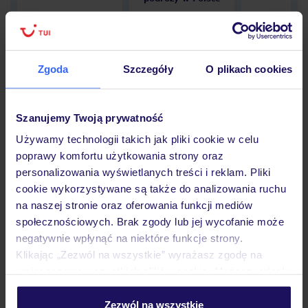
Zgoda
Szczegóły
O plikach cookies
Hotel
Szanujemy Twoją prywatność
Opinie
Używamy technologii takich jak pliki cookie w celu
poprawy komfortu użytkowania strony oraz
personalizowania wyświetlanych treści i reklam. Pliki
Pokoje
cookie wykorzystywane są także do analizowania ruchu
na naszej stronie oraz oferowania funkcji mediów
społecznościowych. Brak zgody lub jej wycofanie może
negatywnie wpłynąć na niektóre funkcje strony.
Wyżywienie
Klikając „Zezwól na wszystkie” wyrażasz zgodę na
umieszczenie wszystkich plików cookie. Możesz jednak
personalizować swój wybór wchodząc w zakładkę
Atrakcje
„Szczegóły”
Zezwól na wszystkie