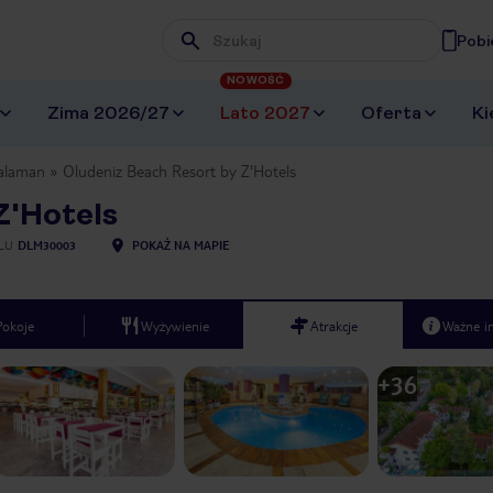
Pobi
Wpisz frazę, której szukasz
NOWOŚĆ
Zima 2026/27
Lato 2027
Oferta
Ki
alaman
Oludeniz Beach Resort by Z'Hotels
Z'Hotels
LU
DLM30003
POKAŻ NA MAPIE
Pokoje
Wyżywienie
Atrakcje
Ważne i
+
36