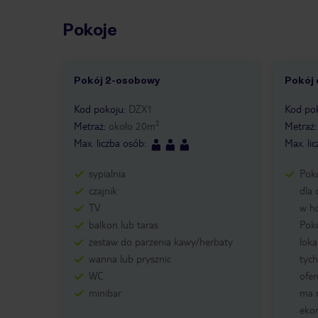
Pokoje
Pokój 2-osobowy
Pokój
Kod pokoju
:
DZX1
Kod po
2
Metraż
:
około
20
m
Metraż
Max. liczba osób
:
Max. li
sypialnia
Pok
czajnik
dla 
TV
w ho
balkon lub taras
Poko
zestaw do parzenia kawy/herbaty
loka
wanna lub prysznic
tych
WC
ofer
minibar
ma 
eko