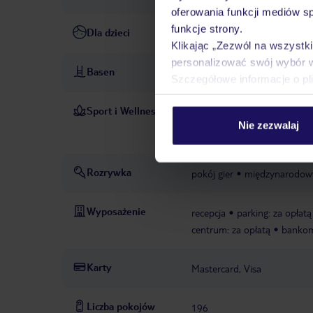
oferowania funkcji mediów s
funkcje strony.
Dla dzieci
basen dla dzieci
krzesełka d
Klikając „Zezwól na wszystk
personalizować swój wybór 
Basen
baseny: 3
główny basen z
Szczegółowe informacje o pl
Sport i Wellness
tenis stołowy
sił
W CENIE
Nie zezwalaj
sporty wodne
ha
PŁATNE
Rozrywka
pokój gier
międzynarodow
Wyposażenie
recepcja
parking: za opłatą
centrum: za opłatą
bankom
Karty
Mastercard, Visa
Liczba pokojów
196