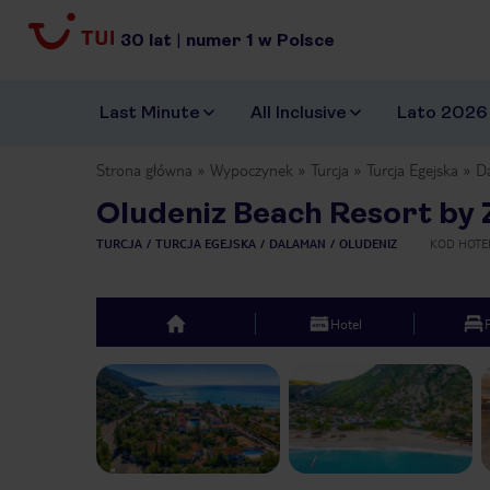
30
lat
|
numer
1
w Polsce
Last Minute
All Inclusive
Lato 2026
Strona główna
Wypoczynek
Turcja
Turcja Egejska
D
Oludeniz Beach Resort by 
TURCJA
TURCJA EGEJSKA
DALAMAN
OLUDENIZ
KOD HOTE
Hotel
top
Previous slide