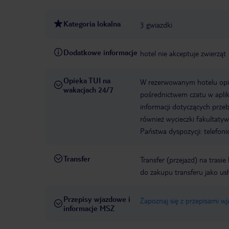
Kategoria lokalna
3 gwiazdki
Dodatkowe informacje
hotel nie akceptuje zwierząt
Opieka TUI na
W rezerwowanym hotelu opiek
wakacjach 24/7
pośrednictwem czatu w aplik
informacji dotyczących prze
również wycieczki fakultaty
Państwa dyspozycji: telefon
Transfer
Transfer (przejazd) na trasi
do zakupu transferu jako us
Przepisy wjazdowe i
Zapoznaj się z przepisami w
informacje MSZ