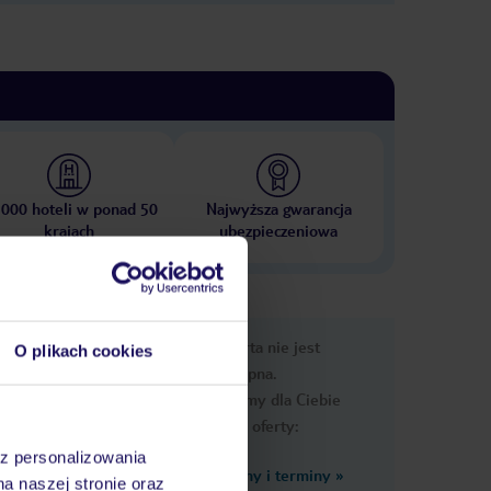
 000 hoteli w ponad 50
Najwyższa gwarancja
krajach
ubezpieczeniowa
nformacje
Ups, ta oferta nie jest
O plikach cookies
dostępna.
Przygotowaliśmy dla Ciebie
podobne oferty:
az personalizowania
Zobacz inne ceny i terminy
»
na naszej stronie oraz