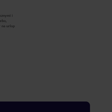
cznymi i
iebo,
 na urlop