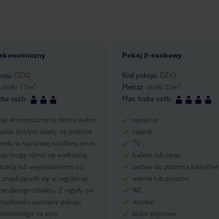
 ekonomiczny
Pokój 2-osobowy
koju
:
DZX2
Kod pokoju
:
DZX3
2
2
:
około
17
m
Metraż
:
około
22
m
czba osób
:
Max. liczba osób
:
oje ekonomiczne to dobry wybór
sypialnia
osób, którym zależy na pobycie
czajnik
telu w najniższej możliwej cenie.
TV
je mogą różnić się wielkością,
balkon lub taras
lizacją lub wyposażeniem od
zestaw do parzenia kawy/her
 znajdujących się w regularnej
wanna lub prysznic
cie danego obiektu. Z reguły nie
WC
możliwości wymiany pokoju
minibar
nomicznego na inny.
łóżko piętrowe