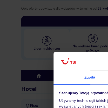
Opis oferty obowiązuje dla wyjazdów w terminie
od
27 kwi
Największe biuro podr
Lider niskich cen
w Polsce
Hotel
top
Zgoda
Hotel
Szanujemy Twoją prywatno
Używamy technologii takich 
Plaża
leżaki w cenie
parasole w c
wyświetlanych treści i rekla