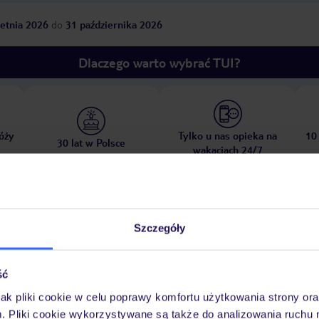
etnia 2026
do
31 października 2026
Dlaczego warto wybrać TUI?
óży
Tylko u nas opieka na
10
30 lat w Polsce
wakacjach 24/7
Pokoje
Wyżywienie
Atrakcje
Ważne i
Szczegóły
ść
jak pliki cookie w celu poprawy komfortu użytkowania strony or
enie
ręczniki w cenie
m. Pliki cookie wykorzystywane są także do analizowania ruchu 