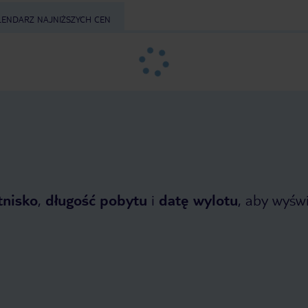
LENDARZ NAJNIŻSZYCH CEN
tnisko
,
długość pobytu
i
datę wylotu
, aby wyświe