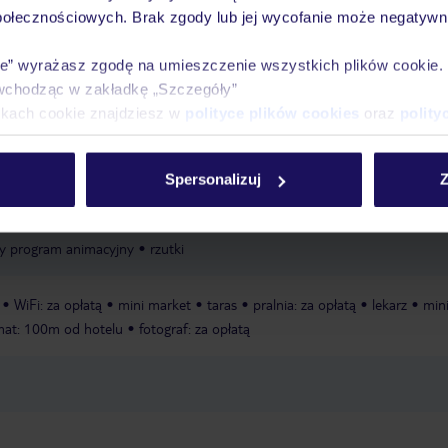
połecznościowych. Brak zgody lub jej wycofanie może negatywni
la dzieci
ie” wyrażasz zgodę na umieszczenie wszystkich plików cookie
wchodząc w zakładkę „Szczegóły”
ewnętrzny
basen dla dzieci
basen zewnętrzny: relax
ikach cookie znajdziesz w
polityce plików cookies
oraz
polity
ownia: od 16 lat
Spersonalizuj
Z
mman
y program animacyjny
rzutki
WiFi: za opłatą
mini market
taras
pralnia: za opłatą
lekarz
min
at: 100m od hotelu
fotograf: za opłatą