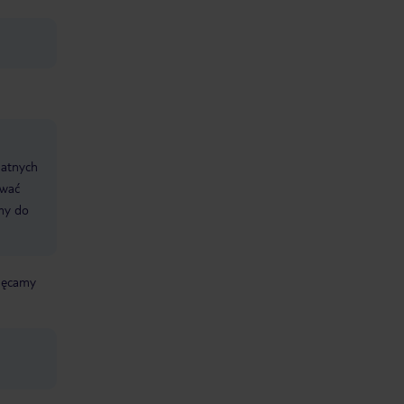
datnych
ować
śmy do
chęcamy