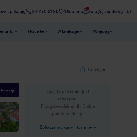
erz aplikację
22 270 31 20
Ulubione
Zaloguj się do myTUI
erunki
Hotele
Atrakcje
Więcej
Udostępnij
nformacje
Ups, ta oferta nie jest
1
/
42
dostępna.
Next slide
Przygotowaliśmy dla Ciebie
podobne oferty:
Zobacz inne ceny i terminy
»