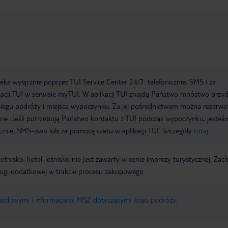
a wyłącznie poprzez TUI Service Center 24/7: telefonicznie, SMS i za
acji TUI w serwisie myTUI. W aplikacji TUI znajdą Państwo mnóstwo przy
biegu podróży i miejsca wypoczynku. Za jej pośrednictwem można rezerw
wne. Jeśli potrzebują Państwo kontaktu z TUI podczas wypoczynku, jeste
icznie, SMS-owo lub za pomocą czatu w aplikacji TUI. Szczegóły
tutaj
.
e lotnisko-hotel-lotnisko nie jest zawarty w cenie imprezy turystycznej. Za
ługi dodatkowej w trakcie procesu zakupowego.
jazdowymi i informacjami MSZ dotyczącymi kraju podróży
.