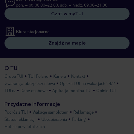
pon. – pt. 08:00–22:00, sob. – niedz. 09:00–21:00
Czat w myTUI
Biura stacjonarne
Znajdź na mapie
O TUI
Grupa TUI
TUI Poland
Kariera
Kontakt
Gwarancja ubezpieczeniowa
Opieka TUI na wakacjach 24/7
TUI.cz
Dane osobowe
Aplikacja mobilna TUI
Opinie TUI
Przydatne informacje
Podróż z TUI
Wakacje samolotem
Reklamacje
Status reklamacji
Ubezpieczenia
Parkingi
Hotele przy lotniskach