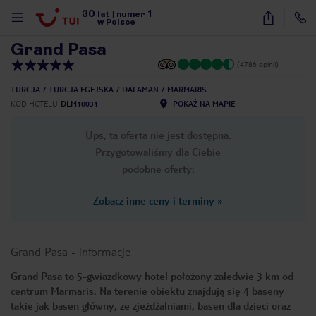
30
1
1
/
13
lat
|
numer
w Polsce
Grand Pasa
(4786 opinii)
TURCJA
TURCJA EGEJSKA
DALAMAN
MARMARIS
KOD HOTELU
DLM10031
POKAŻ NA MAPIE
Ups, ta oferta nie jest dostępna.
Przygotowaliśmy dla Ciebie
podobne oferty:
Zobacz inne ceny i terminy
»
Grand Pasa
-
informacje
Grand Pasa to 5-gwiazdkowy hotel położony zaledwie 3 km od
centrum Marmaris. Na terenie obiektu znajdują się 4 baseny
nute
takie jak basen główny, ze zjeżdżalniami, basen dla dzieci oraz