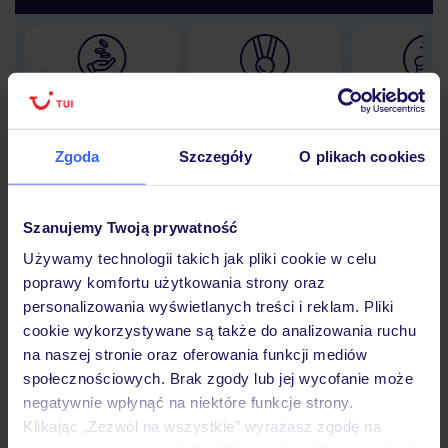
Lider niskich cen
Największe biuro
30 lat w P
podróży w Polsce
Zgoda
Szczegóły
O plikach cookies
Szanujemy Twoją prywatność
Hotel
Używamy technologii takich jak pliki cookie w celu
poprawy komfortu użytkowania strony oraz
personalizowania wyświetlanych treści i reklam. Pliki
Opinie
cookie wykorzystywane są także do analizowania ruchu
na naszej stronie oraz oferowania funkcji mediów
społecznościowych. Brak zgody lub jej wycofanie może
Pokoje
negatywnie wpłynąć na niektóre funkcje strony.
Klikając „Zezwól na wszystkie” wyrażasz zgodę na