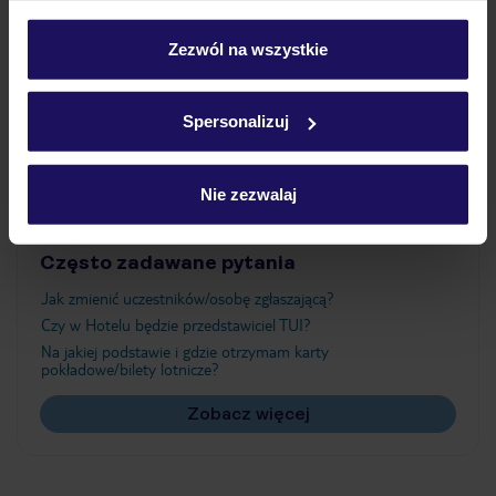
Wyżywienie
personalizować swój wybór wchodząc w zakładkę
„Szczegóły”
Zezwól na wszystkie
Szczegółowe informacje o plikach cookie znajdziesz
Atrakcje
w
polityce plików cookies
oraz
polityce prywatności
.
Spersonalizuj
Ważne informacje
Nie zezwalaj
Często zadawane pytania
Jak zmienić uczestników/osobę zgłaszającą?
Czy w Hotelu będzie przedstawiciel TUI?
Na jakiej podstawie i gdzie otrzymam karty
pokładowe/bilety lotnicze?
Zobacz więcej