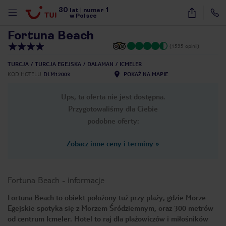
30
1
1
/
20
lat
|
numer
w Polsce
Fortuna Beach
(1535 opinii)
TURCJA
TURCJA EGEJSKA
DALAMAN
ICMELER
KOD HOTELU
DLM12003
POKAŻ NA MAPIE
Ups, ta oferta nie jest dostępna.
Przygotowaliśmy dla Ciebie
podobne oferty:
Zobacz inne ceny i terminy
»
Fortuna Beach
-
informacje
Fortuna Beach to obiekt położony tuż przy plaży, gdzie Morze
Egejskie spotyka się z Morzem Śródziemnym, oraz 300 metrów
nute
od centrum Icmeler. Hotel to raj dla plażowiczów i miłośników