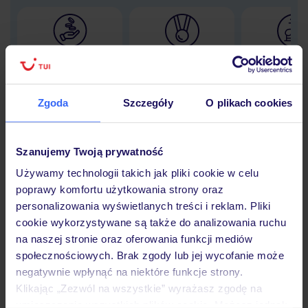
Lider niskich cen
Największe biuro
30 lat w P
podróży w Polsce
Zgoda
Szczegóły
O plikach cookies
Szanujemy Twoją prywatność
Hotel
Używamy technologii takich jak pliki cookie w celu
poprawy komfortu użytkowania strony oraz
Opinie
personalizowania wyświetlanych treści i reklam. Pliki
cookie wykorzystywane są także do analizowania ruchu
na naszej stronie oraz oferowania funkcji mediów
Pokoje
społecznościowych. Brak zgody lub jej wycofanie może
negatywnie wpłynąć na niektóre funkcje strony.
Klikając „Zezwól na wszystkie” wyrażasz zgodę na
umieszczenie wszystkich plików cookie. Możesz jednak