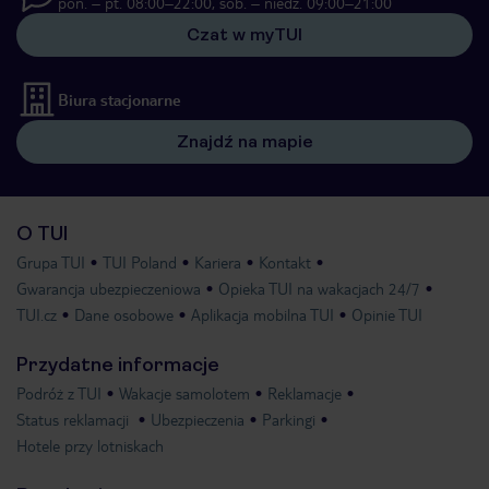
pon. – pt. 08:00–22:00, sob. – niedz. 09:00–21:00
Czat w myTUI
Biura stacjonarne
Znajdź na mapie
O TUI
Grupa TUI
TUI Poland
Kariera
Kontakt
Gwarancja ubezpieczeniowa
Opieka TUI na wakacjach 24/7
TUI.cz
Dane osobowe
Aplikacja mobilna TUI
Opinie TUI
Przydatne informacje
Podróż z TUI
Wakacje samolotem
Reklamacje
Status reklamacji
Ubezpieczenia
Parkingi
Hotele przy lotniskach