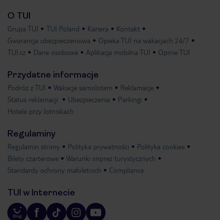
O TUI
Grupa TUI
TUI Poland
Kariera
Kontakt
Gwarancja ubezpieczeniowa
Opieka TUI na wakacjach 24/7
TUI.cz
Dane osobowe
Aplikacja mobilna TUI
Opinie TUI
Przydatne informacje
Podróż z TUI
Wakacje samolotem
Reklamacje
Status reklamacji
Ubezpieczenia
Parkingi
Hotele przy lotniskach
Regulaminy
Regulamin strony
Polityka prywatności
Polityka cookies
Bilety czarterowe
Warunki imprez turystycznych
Standardy ochrony małoletnich
Compliance
TUI w Internecie