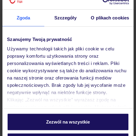
Hotel
Zgoda
Szczegóły
O plikach cookies
Opinie
Szanujemy Twoją prywatność
Używamy technologii takich jak pliki cookie w celu
poprawy komfortu użytkowania strony oraz
Pokoje
personalizowania wyświetlanych treści i reklam. Pliki
cookie wykorzystywane są także do analizowania ruchu
na naszej stronie oraz oferowania funkcji mediów
Wyżywienie
społecznościowych. Brak zgody lub jej wycofanie może
negatywnie wpłynąć na niektóre funkcje strony.
Klikając „Zezwól na wszystkie” wyrażasz zgodę na
Atrakcje
umieszczenie wszystkich plików cookie. Możesz jednak
personalizować swój wybór wchodząc w zakładkę
„Szczegóły”
Zezwól na wszystkie
Ważne informacje
Szczegółowe informacje o plikach cookie znajdziesz