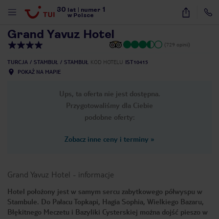
30
1
1
/
11
lat
|
numer
w Polsce
Grand Yavuz Hotel
(729 opinii)
TURCJA
STAMBUŁ
STAMBUŁ
KOD HOTELU
IST10415
POKAŻ NA MAPIE
Ups, ta oferta nie jest dostępna.
Przygotowaliśmy dla Ciebie
podobne oferty:
Zobacz inne ceny i terminy
»
Grand Yavuz Hotel
-
informacje
Hotel położony jest w samym sercu zabytkowego półwyspu w
Stambule. Do Pałacu Topkapi, Hagia Sophia, Wielkiego Bazaru,
nute
Błękitnego Meczetu i Bazyliki Cysterskiej można dojść pieszo w