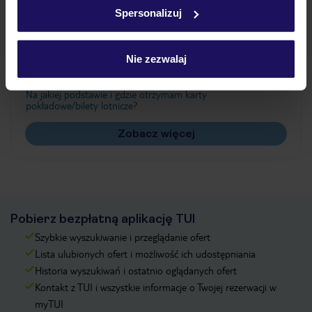
w
polityce plików cookies
oraz
polityce prywatności
.
Spersonalizuj
Często zadawane pytania
Nie zezwalaj
Jak zmienić uczestników/osobę zgłaszającą?
Czy w Hotelu będzie przedstawiciel TUI?
Na jakiej podstawie i gdzie otrzymam karty
pokładowe/bilety lotnicze?
Zobacz więcej
Pobierz bezpłatną aplikację TUI
Szybkie wyszukiwanie i przeglądanie ofert
Lista ulubionych ofert i możliwość ich udostępniania
Historia wyszukiwań i ostatnio oglądanych ofert
Kontakt z TUI i wszystkie informacje o Twojej rezerwacji w
myTUI