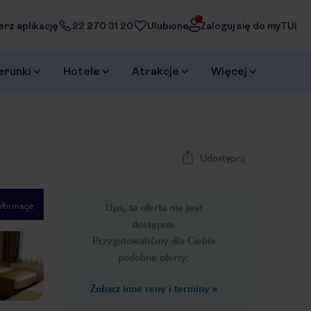
erz aplikację
22 270 31 20
Ulubione
Zaloguj się do myTUI
erunki
Hotele
Atrakcje
Więcej
Udostępnij
nformacje
Ups, ta oferta nie jest
1
/
52
dostępna.
Next slide
Przygotowaliśmy dla Ciebie
podobne oferty:
Zobacz inne ceny i terminy
»