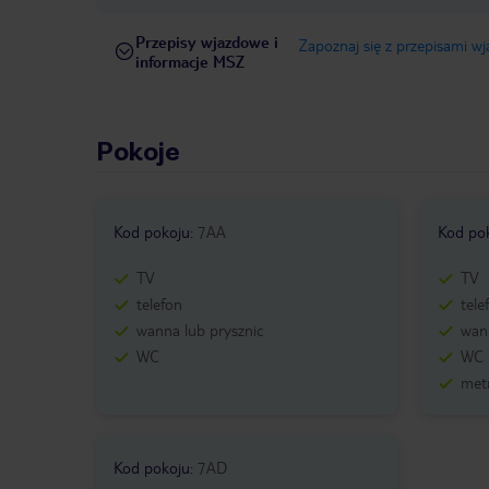
Przepisy wjazdowe i
Zapoznaj się z przepisami w
informacje MSZ
Pokoje
Kod pokoju
:
7AA
Kod po
TV
TV
telefon
tele
wanna lub prysznic
wann
WC
WC
metr
Kod pokoju
:
7AD