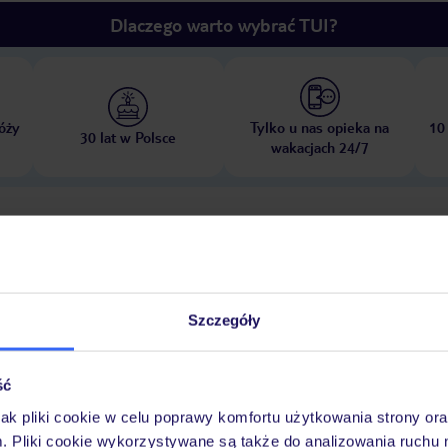
Dlaczego warto wybrać TUI?
óży
Tylko u nas opieka na
10
30 lat w Polsce
wakacjach 24/7
Pokoje
Wyżywienie
Atrakcje
Ważne i
Szczegóły
ść
jak pliki cookie w celu poprawy komfortu użytkowania strony or
m. Pliki cookie wykorzystywane są także do analizowania ruchu 