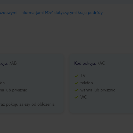
jazdowymi i informacjami MSZ dotyczącymi kraju podróży
.
koju
:
7AB
Kod pokoju
:
7AC
TV
fon
telefon
a lub prysznic
wanna lub prysznic
WC
aż pokoju zależy od obłożenia