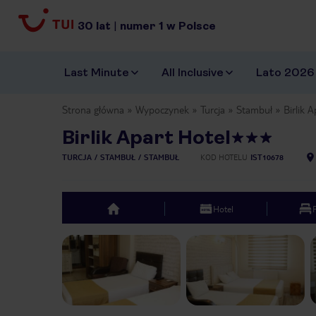
30
lat
|
numer
1
w Polsce
Last Minute
All Inclusive
Lato 2026
Strona główna
Wypoczynek
Turcja
Stambuł
Birlik 
Birlik Apart Hotel
TURCJA
STAMBUŁ
STAMBUŁ
KOD HOTELU
IST10678
Hotel
top
Previous slide