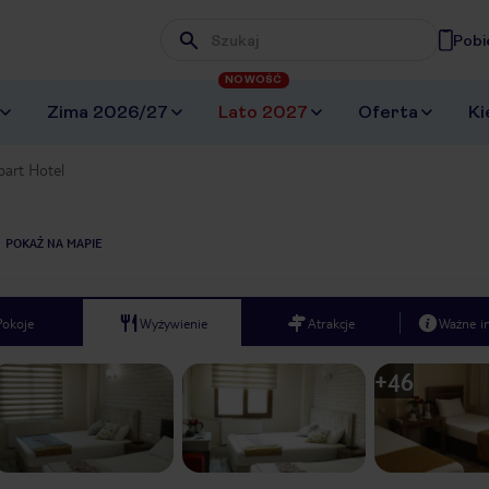
Pobi
Wpisz frazę, której szukasz
NOWOŚĆ
Zima 2026/27
Lato 2027
Oferta
Ki
Apart Hotel
POKAŻ NA MAPIE
Pokoje
Wyżywienie
Atrakcje
Ważne i
+
46