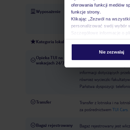
oferowania funkcji mediów s
Wyposażenie
Parking: bezpłatny
Zameld
funkcje strony.
bezpłatny
Sejf hotelowy: 
Klikając „Zezwól na wszystk
service
Łączna ilość pokoi:
personalizować swój wybór 
Szczegółowe informacje o pl
Kategoria lokalna
3 gwiazdki
Nie zezwalaj
Opieka TUI na
W rezerwowanym hotelu opiek
wakacjach 24/7
pośrednictwem czatu w aplik
informacji dotyczących prze
również wycieczki fakultaty
Państwa dyspozycji: telefon
Transfer
Transfer z lotniska i na l
za pośrednictwem
TUI Cars.
Bagaż rejestrowany
Bagaż rejestrowany jest wlic