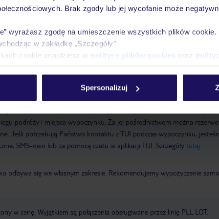
połecznościowych. Brak zgody lub jej wycofanie może negatywni
owanie od: 18:00, wymeldowanie do: 11:00
Sala konferencyjna
Garaż:
bezpłatny
WiFi w hotelu: Bezpłatnie
Mini market
Recepcja
Room
ie” wyrażasz zgodę na umieszczenie wszystkich plików cookie
 9
Metody płatności: Mastercard, Visa
wchodząc w zakładkę „Szczegóły”
ikach cookie znajdziesz w
polityce plików cookies
oraz
polity
Spersonalizuj
Z
a wyłącznie poprzez TUI Service Center 24/7: telefonicznie, SMS i za
acji TUI w serwisie myTUI. W aplikacji TUI znajdą Państwo mnóstwo przy
biegu podróży i miejsca wypoczynku. Za jej pośrednictwem można rezerw
wne. Jeśli potrzebują Państwo kontaktu z TUI podczas wypoczynku, jeste
icznie, SMS-owo lub za pomocą czatu w aplikacji TUI. Szczegóły
tutaj
.
otnisko odbywa się we własnym zakresie. Rekomendujemy wypożyczenie sa
zony w cenę. Wyjątkiem są połączenia obsługiwane przez linię PLL LOT.