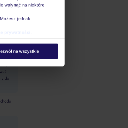
e wpłynąć na niektóre
. Możesz jednak
ce prywatności
.
ezwól na wszystkie
datnych
ować
śmy do
mochodu