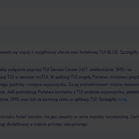
wiedz się więcej o wyjątkowej ofercie sieci hotelowej TUI BLUE. Szczegół
a wyłącznie poprzez TUI Service Center 24/7: telefonicznie, SMS i za
acji TUI w serwisie myTUI. W aplikacji TUI znajdą Państwo mnóstwo przy
biegu podróży i miejsca wypoczynku. Za jej pośrednictwem można rezerw
wne. Jeśli potrzebują Państwo kontaktu z TUI podczas wypoczynku, jeste
icznie, SMS-owo lub za pomocą czatu w aplikacji TUI. Szczegóły
tutaj
.
e lotnisko-hotel-lotnisko nie jest zawarty w cenie imprezy turystycznej. Za
ługi dodatkowej w trakcie procesu zakupowego.