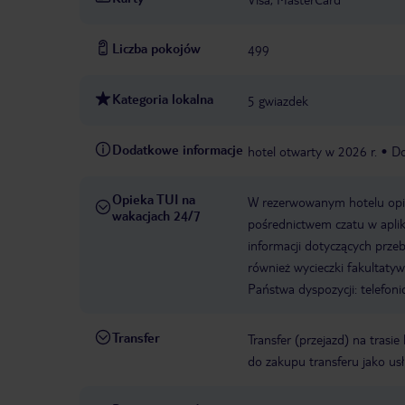
Liczba pokojów
499
Kategoria lokalna
5 gwiazdek
Dodatkowe informacje
hotel otwarty w 2026 r.
Do
Opieka TUI na
W rezerwowanym hotelu opiek
wakacjach 24/7
pośrednictwem czatu w aplik
informacji dotyczących prze
również wycieczki fakultaty
Państwa dyspozycji: telefon
Transfer
Transfer (przejazd) na trasi
do zakupu transferu jako us