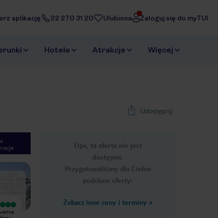
erz aplikację
22 270 31 20
Ulubione
Zaloguj się do myTUI
erunki
Hotele
Atrakcje
Więcej
Udostępnij
e
Ups, ta oferta nie jest
macje
1
/
28
dostępna.
Next slide
Przygotowaliśmy dla Ciebie
podobne oferty:
Zobacz inne ceny i terminy
»
Wyjątkowy
Wyjątkowy
Świetne
Hotel idealny na wypoczynek (wstęp
Byliśmy w tym hotelu po raz drugi.
yliśmy
od 16 lat) ;żadnych nocnych imprez
Fantastyczną opieka ze strony