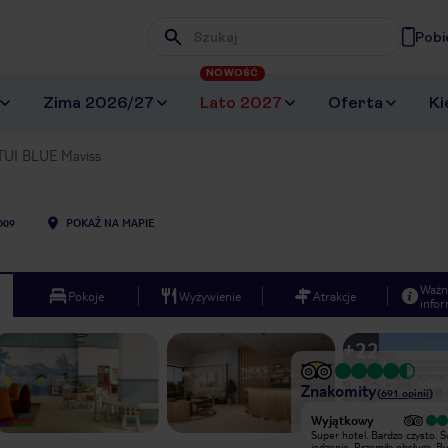
Pobi
Wpisz frazę, której szukasz
NOWOŚĆ
Zima 2026/27
Lato 2027
Oferta
Ki
TUI BLUE Maviss
009
POKAŻ NA MAPIE
Ważn
Pokoje
Wyżywienie
Atrakcje
infor
+
22
Znakomity
(
691
opinii
)
Bardzo dobry
Wyjątkowy
Hotel dobry, przy plaży (szerokiej).
Super hotel. Bardzo czysto. 
Bar na plaży serwujący posiłki,
jedzenie. Przemiła obsługa. B