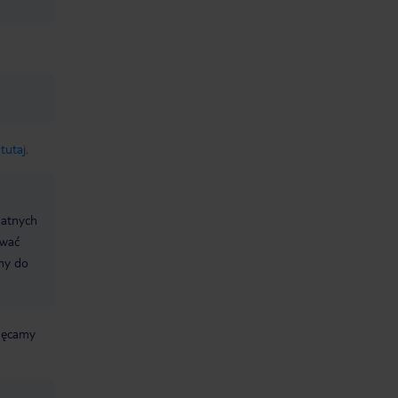
y
tutaj
.
datnych
ować
śmy do
chęcamy