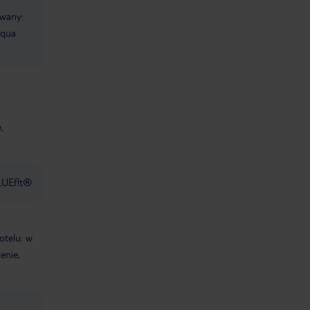
ewany:
Aqua
,
LUEf!t®
otelu: w
enie,