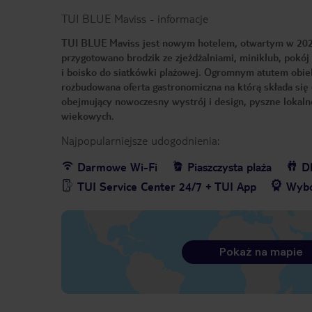
TUI BLUE Maviss
-
informacje
TUI BLUE Maviss jest nowym hotelem, otwartym w 2026
przygotowano brodzik ze zjeżdżalniami, miniklub, pokój 
i boisko do siatkówki plażowej. Ogromnym atutem obiekt
rozbudowana oferta gastronomiczna na którą składa się 
obejmujący nowoczesny wystrój i design, pyszne lokaln
wiekowych.
Najpopularniejsze udogodnienia:
Darmowe Wi-Fi
Piaszczysta plaża
Dl
TUI Service Center 24/7 + TUI App
Wybó
Pokaż na mapie