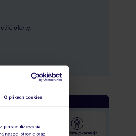
tlić oferty.
O plikach cookies
az personalizowania
 000 hoteli w ponad 50
Najwyższa gwarancja
na naszej stronie oraz