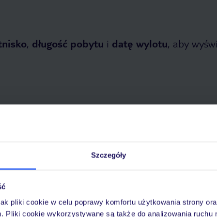
tnisko
,
długość pobytu
i
datę wylotu
, aby wyświe
etnia 2026
do
31 października 2026
Szczegóły
Dlaczego warto wybrać TUI?
ść
jak pliki cookie w celu poprawy komfortu użytkowania strony or
óży
Tylko u nas opieka na
10
m. Pliki cookie wykorzystywane są także do analizowania ruchu 
30 lat w Polsce