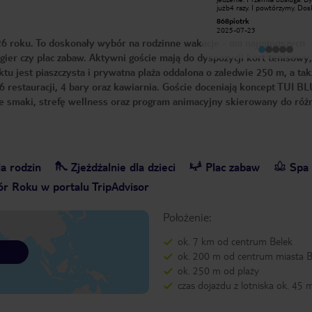
napoje, lody, itp. Najmocniejszą
jużb4 razy. I powtórzymy. Dos
stroną hotelu są pokoje. Nasz (suita)
szeroka ,piaszczysta plaża..nig
Magdalena33
868piotrk
był przestronny, z pięknym widokiem
brakuje leżaków. Minusy..zasa
2022-11-11
2025-07-23
na morze. Dobrze wyposażony.
brak. Jedyny to taki że ze wz
 roku. To doskonały wybór na rodzinne wakacje - dla najmłodszych
Jedzenie ok, chociaż jeśli ktoś był w
duże obłożenie nie da się zała
hotelach lepszej klasy np. Barut
późniejszego wymeldowania
gier czy plac zabaw. Aktywni goście mają do dyspozycji kort tenisowy,
może być rozczarowany...Różnica w
serwisie, utrzymaniu czystości,
u jest piaszczysta i prywatna plaża oddalona o zaledwie 250 m, a tak
serdeczności personelu duża...
6 restauracji, 4 bary oraz kawiarnia. Goście doceniają koncept TUI B
e smaki, strefę wellness oraz program animacyjny skierowany do róż
a rodzin
Zjeżdżalnie dla dzieci
Plac zabaw
Spa
r Roku w portalu TripAdvisor
Położenie:
ok. 7 km od centrum Belek
ok. 200 m od centrum miasta 
ok. 250 m od plaży
czas dojazdu z lotniska ok. 45 