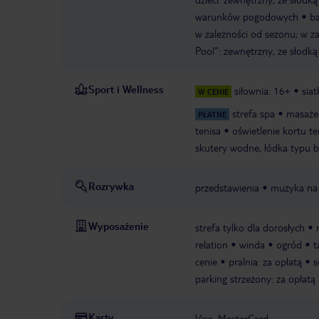
warunków pogodowych
ba
w zależności od sezonu; w z
Pool“: zewnętrzny, ze słodką
Sport i Wellness
siłownia: 16+
sia
W CENIE
strefa spa
masaże
PŁATNE
tenisa
oświetlenie kortu t
skutery wodne, łódka typu 
Rozrywka
przedstawienia
muzyka na
Wyposażenie
strefa tylko dla dorosłych
relation
winda
ogród
t
cenie
pralnia: za opłatą
s
parking strzeżony: za opłatą
Karty
Visa, MasterCard