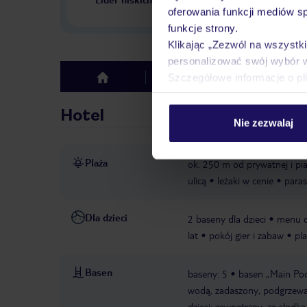
w Polsce
oferowania funkcji mediów s
funkcje strony.
Klikając „Zezwól na wszystk
personalizować swój wybór 
Szczegółowe informacje o pl
Hotel
Opinie
top
Hotel
Nie zezwalaj
Plaża
ok. 250 m od prywatnej i pia
ulicą
leżaki w cenie
paras
Dla dzieci
2 baseny dla dzieci
menu d
lat
pokój gier i zabaw
pl
Basen
baseny: 5
basen „Main Poo
wodą, zadaszony, podgrzewa
dzieci: zewnętrzny, ze słod