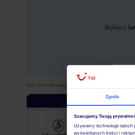
Wybierz
lo
Opis oferty obowiązuje dla wyjazdów w terminie
od
25 kwi
Zgoda
Szanujemy Twoją prywatno
Używamy technologii takich 
Największe biuro podr
wyświetlanych treści i rekla
Lider niskich cen