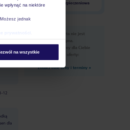
krajach
ubezpieczeniowa
e wpłynąć na niektóre
. Możesz jednak
e
ce prywatności
.
Ups, ta oferta nie jest
macje
dostępna.
Przygotowaliśmy dla Ciebie
ezwól na wszystkie
podobne oferty:
Zobacz inne ceny i terminy
»
 3-12
odką
sen dla