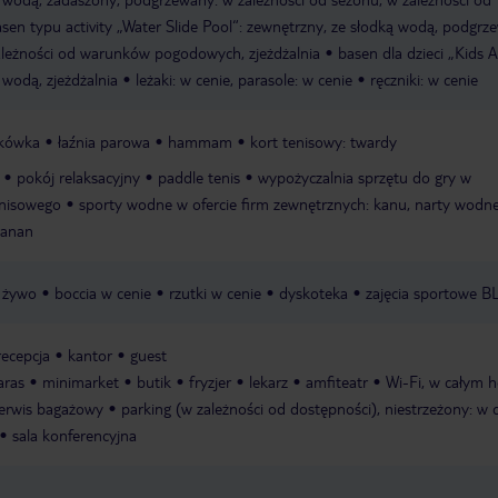
sen typu activity „Water Slide Pool“: zewnętrzny, ze słodką wodą, podgrz
ależności od warunków pogodowych, zjeżdżalnia
basen dla dzieci „Kids 
 wodą, zjeżdżalnia
leżaki: w cenie, parasole: w cenie
ręczniki: w cenie
tkówka
łaźnia parowa
hammam
kort tenisowy: twardy
pokój relaksacyjny
paddle tenis
wypożyczalnia sprzętu do gry w
enisowego
sporty wodne w ofercie firm zewnętrznych: kanu, narty wodne
banan
 żywo
boccia w cenie
rzutki w cenie
dyskoteka
zajęcia sportowe B
recepcja
kantor
guest
aras
minimarket
butik
fryzjer
lekarz
amfiteatr
Wi-Fi, w całym h
erwis bagażowy
parking (w zależności od dostępności), niestrzeżony: w c
sala konferencyjna