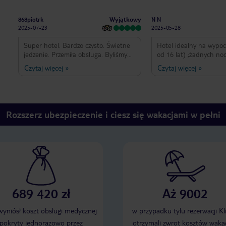
Wyjątkowy
868piotrk
N N
2025-07-23
2025-05-28
Super hotel. Bardzo czysto. Świetne
Hotel idealny na wypo
jedzenie. Przemiła obsługa. Byliśmy
od 16 lat) ;żadnych no
jużb4 razy. I powtórzymy. Doskonała
(prawie codziennie od 
Czytaj więcej
»
Czytaj więcej
»
szeroka ,piaszczysta plaża..nigdy nie
występy-tancerze, zesp
brakuje leżaków. Minusy..zasadniczo
muzyczne);obsługa na 
brak. Jedyny to taki że ze względu na
poziomie, jedzenie i n
duże obłożenie nie da się załatwić
od świtu do nocy w kilk
późniejszego wymeldowania
goście głównie z Niemi
Rozszerz ubezpieczenie i ciesz się wakacjami w pełni
średnia wieku 60+ lat) -
życzliwi i uśmiechnięci
dużego obłożenia gośćm
zawsze się znalazły wol
przy basenie; Wi-Fi do
ośrodku włącznie z pla
spa, siłowni, bilard;w p
kanały polskie), lodówk
689 420 zł
Aż 9002
uzupełniana napojami 
włącznie z piwem. Pod
wypoczynek na najwyżs
 wyniósł koszt obsługi medycznej
w przypadku tylu rezerwacji Kl
pokryty jednorazowo przez
otrzymali zwrot kosztów wakac