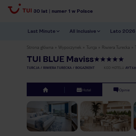
30
lat
|
numer
1
w Polsce
Last Minute
All Inclusive
Lato 2026
Strona główna
Wypoczynek
Turcja
Riwiera Turecka
TUI BLUE Maviss
TURCJA
RIWIERA TURECKA
BOGAZKENT
KOD HOTELU
AYT32
Hotel
Opinie
top
Previous slide