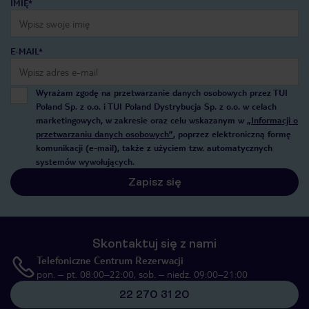
IMIĘ*
E-MAIL*
Wyrażam zgodę na przetwarzanie danych osobowych przez TUI
Poland Sp. z o.o. i TUI Poland Dystrybucja Sp. z o.o. w celach
marketingowych, w zakresie oraz celu wskazanym w
„Informacji o
przetwarzaniu danych osobowych”
, poprzez elektroniczną formę
komunikacji (e-mail), także z użyciem tzw. automatycznych
systemów wywołujących.
Zapisz się
Skontaktuj się z nami
Telefoniczne Centrum Rezerwacji
pon. – pt. 08:00–22:00, sob. – niedz. 09:00–21:00
22 270 31 20