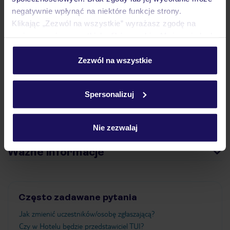
negatywnie wpłynąć na niektóre funkcje strony.
Klikając „Zezwól na wszystkie” wyrażasz zgodę na
umieszczenie wszystkich plików cookie. Możesz jednak
Pokoje
personalizować swój wybór wchodząc w zakładkę
„Szczegóły”
Zezwól na wszystkie
Szczegółowe informacje o plikach cookie znajdziesz
Wyżywienie
w
polityce plików cookies
oraz
polityce prywatności
.
Spersonalizuj
Atrakcje
Nie zezwalaj
Ważne informacje
Często zadawane pytania
Jak zmienić uczestników/osobę zgłaszającą?
Czy w Hotelu będzie przedstawiciel TUI?