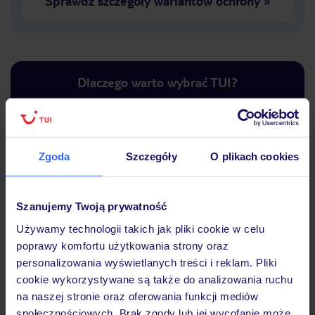
Sprawdź szczegóły wariantów ochrony
»
Dlaczego warto wybrać TUI?
Zgoda
Szczegóły
O plikach cookies
Lider niskich cen
Największe biuro
30 lat w P
podróży w Polsce
Szanujemy Twoją prywatność
Używamy technologii takich jak pliki cookie w celu
poprawy komfortu użytkowania strony oraz
Hotel
personalizowania wyświetlanych treści i reklam. Pliki
cookie wykorzystywane są także do analizowania ruchu
na naszej stronie oraz oferowania funkcji mediów
Opinie
społecznościowych. Brak zgody lub jej wycofanie może