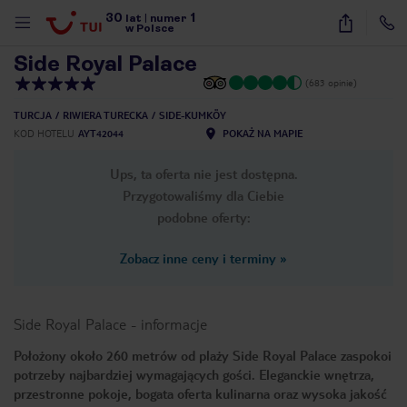
30
1
1
/
39
lat
|
numer
w Polsce
Side Royal Palace
(683 opinie)
TURCJA
RIWIERA TURECKA
SIDE-KUMKÖY
KOD HOTELU
AYT42044
POKAŻ NA MAPIE
Ups, ta oferta nie jest dostępna.
Przygotowaliśmy dla Ciebie
podobne oferty:
Zobacz inne ceny i terminy
»
Side Royal Palace
-
informacje
Położony około 260 metrów od plaży Side Royal Palace zaspokoi
potrzeby najbardziej wymagających gości. Eleganckie wnętrza,
nute
przestronne pokoje, bogata oferta kulinarna oraz wysoka jakość