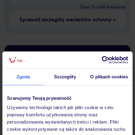
Dane Mondial Assistance
Sprawdź szczegóły wariantów ochrony
»
Dlaczego warto wybrać TUI?
Zgoda
Szczegóły
O plikach cookies
Lider niskich cen
Największe biuro
30 lat w P
podróży w Polsce
Szanujemy Twoją prywatność
Używamy technologii takich jak pliki cookie w celu
poprawy komfortu użytkowania strony oraz
personalizowania wyświetlanych treści i reklam. Pliki
cookie wykorzystywane są także do analizowania ruchu
Hotel