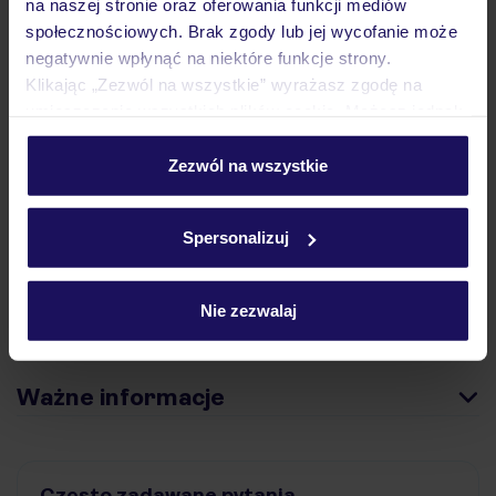
na naszej stronie oraz oferowania funkcji mediów
społecznościowych. Brak zgody lub jej wycofanie może
negatywnie wpłynąć na niektóre funkcje strony.
Opinie
Klikając „Zezwól na wszystkie” wyrażasz zgodę na
umieszczenie wszystkich plików cookie. Możesz jednak
personalizować swój wybór wchodząc w zakładkę
Pokoje
„Szczegóły”
Zezwól na wszystkie
Szczegółowe informacje o plikach cookie znajdziesz
w
polityce plików cookies
oraz
polityce prywatności
.
Wyżywienie
Spersonalizuj
Nie zezwalaj
Atrakcje
Ważne informacje
Często zadawane pytania