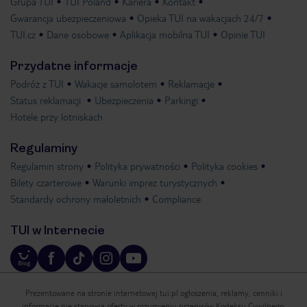
Grupa TUI
TUI Poland
Kariera
Kontakt
Gwarancja ubezpieczeniowa
Opieka TUI na wakacjach 24/7
TUI.cz
Dane osobowe
Aplikacja mobilna TUI
Opinie TUI
Przydatne informacje
Podróż z TUI
Wakacje samolotem
Reklamacje
Status reklamacji
Ubezpieczenia
Parkingi
Hotele przy lotniskach
Regulaminy
Regulamin strony
Polityka prywatności
Polityka cookies
Bilety czarterowe
Warunki imprez turystycznych
Standardy ochrony małoletnich
Compliance
TUI w Internecie
Prezentowane na stronie internetowej tui.pl ogłoszenia, reklamy, cenniki i
informacje nie stanowią oferty w rozumieniu przepisów Kodeksu Cywilnego.