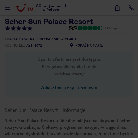
30
1
1
/
32
lat
|
numer
w Polsce
Seher Sun Palace Resort
(1420 opinii)
TURCJA
RIWIERA TURECKA
SIDE-COLAKLI
KOD HOTELU
AYT41072
POKAŻ NA MAPIE
Ups, ta oferta nie jest dostępna.
Przygotowaliśmy dla Ciebie
podobne oferty:
Zobacz inne ceny i terminy
»
Seher Sun Palace Resort
-
informacje
Seher Sun Palace Resort to idealne miejsce na aktywne i pełne
rozrywki wakacje. Ciekawy program animacyjny w ciągu dnia,
nute
wieczorne dyskoteki i przedstawienia sprawią, że nikt nie będzie