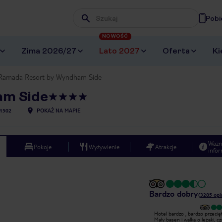
Pobi
Wpisz frazę, której szukasz
NOWOŚĆ
Zima 2026/27
Lato 2027
Oferta
Ki
Ramada Resort by Wyndham Side
am Side
1502
POKAŻ NA MAPIE
Ważn
Pokoje
Wyżywienie
Atrakcje
infor
Bardzo dobry
(
3285
opi
Wyjątkowy
Hotel bardzo , bardzo przecię
Bardzo dobry hotel, pyszne jedzenie,
Mały basen i walka o leżaki, c
pokoje zadbane, duży i długi basen,