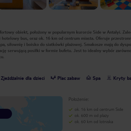
rtowy obiekt, położony w popularnym kurorcie Side w Antalyi. Zal
i hotelowy bus, oraz ok. 16 km od centrum miasta. Oferuje przestron
spa, siłownię i boisko do siatkówki plażowej. Smakosze mają do dyspo
urację serwującą posiłki w formie bufetu. Jest to idealny wybór zarówno
ku.
Zjeżdżalnie dla dzieci
Plac zabaw
Spa
Kryty b
Położenie:
ok. 16 km od centrum Side
ok. 600 m od plaży
ok. 60 km od lotniska