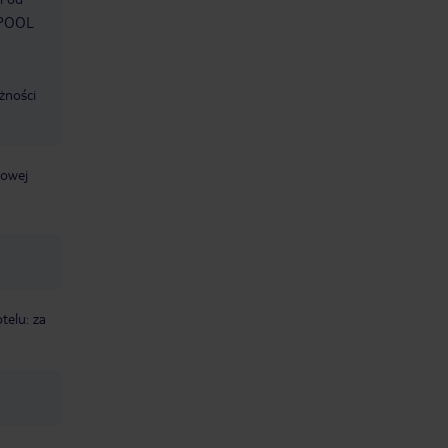
S POOL
żności
żowej
telu: za