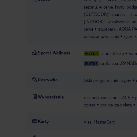
sezonu, w cenie, kryty, podg
(OUTDOOR)“: marzec - listop
(INDOOR)“: w zależności od s
cenie
aquapark „AQUA PARK“
od sezonu, w cenie
ręcznik
Sport i Wellness
sauna fińska
ha
W CENIE
strefa spa „RAMAD
PŁATNE
Rozrywka
lekki program animacyjny
Wyposażenie
recepcja: codziennie 24 h
g
opłatą
pralnia: za opłatą
Karty
Visa, MasterCard