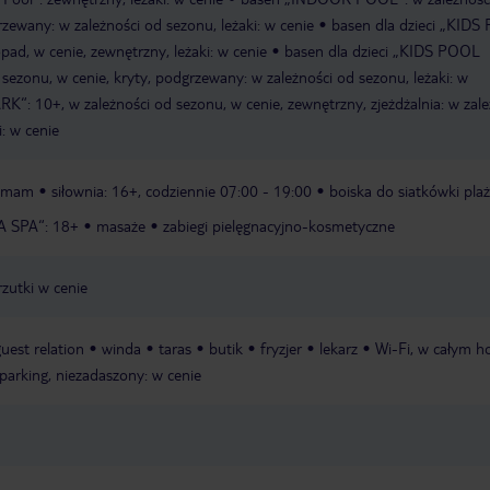
rzewany: w zależności od sezonu, leżaki: w cenie
basen dla dzieci „KID
ad, w cenie, zewnętrzny, leżaki: w cenie
basen dla dzieci „KIDS POOL
ezonu, w cenie, kryty, podgrzewany: w zależności od sezonu, leżaki: w
: 10+, w zależności od sezonu, w cenie, zewnętrzny, zjeżdżalnia: w zale
i: w cenie
mmam
siłownia: 16+, codziennie 07:00 - 19:00
boiska do siatkówki pla
A SPA“: 18+
masaże
zabiegi pielęgnacyjno-kosmetyczne
rzutki w cenie
uest relation
winda
taras
butik
fryzjer
lekarz
Wi-Fi, w całym ho
parking, niezadaszony: w cenie