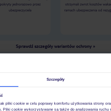
Brudna , kamienista z resztkami
pokryty jednorazowo przez
otrzymali zwrot kosztów wakac
wyrzuconymi przez morze. Leżaki
ubezpieczyciela
ramach ubezpieczenia od rezyg
ohydnie brudne. Nie polecam tego
hotelu...
Sprawdź szczegóły wariantów ochrony
»
LENDARZ NAJNIŻSZYCH CEN
Szczegóły
ść
jak pliki cookie w celu poprawy komfortu użytkowania strony or
m. Pliki cookie wykorzystywane są także do analizowania ruchu 