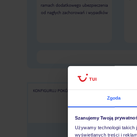
ramach dodatkowego ubezpieczenia
od nagłych zachorowań i wypadków
KONFIGURUJ POKÓJ
WSZYSTKIE OFERTY
KA
Zgoda
Szanujemy Twoją prywatno
Używamy technologii takich 
wyświetlanych treści i rekla