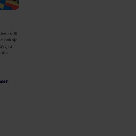
puszczana nad basenem w dzień jest
po prostu za głośna. Żeby
porozmawiać, musieliśmy do siebie
krzyczeć jakbyśmy byli na dyskotece.
Animatorzy niewidoczni. Jedynie
Batu próbował wejść w interakcję z
gośćmi. W pokoju gier na jeden ze
stołów bilardowych cały czas kapie
woda z klimatyzacji Hotel Bardzo,
edwie 600
bardzo budżetowy. Na pewno nie
wrócę. Z plusów: Duży basen Pokoje
ne pokoje,
małe, ale czyste. Łazienki
ogólnodostępne czyste i zadbane.
zycji 2
Starszy Pan od obsługi basenu
 dla
bardzo sympatyczny, miły i pomocny.
Bardzo dobry masażysta. Bardzo
dobra Turecka Kawa w lobby, bo ta z
automatów nie nadaje sie do
spożycia.
asen