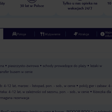
óży
Tylko u nas opieka na
10
30 lat w Polsce
wakacjach 24/7
Ważn
Pokoje
Wyżywienie
Atrakcje
infor
tna
piaszczysto-żwirowa
schody prowadzące do plaży
leżaki w
ransfer busem w cenie
b: 4-12 lat, marzec - listopad, pon. - sob., w cenie
pokój gier i zabaw: 4
eka: 4-12 lat, w zależności od sezonu, pon. - sob., w cenie
łóżeczka dla
wymagana rezerwacja
ool“: zewnętrzny, leżaki: w cenie
basen „INDOOR POOL“: w zależnośc