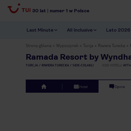
30
lat
|
numer
1
w Polsce
Last Minute
All Inclusive
Lato 2026
Strona główna
Wypoczynek
Turcja
Riwiera Turecka
Ramada Resort by Wyndh
TURCJA
RIWIERA TURECKA
SIDE-COLAKLI
KOD HOTELU
AYT4
Hotel
Opinie
top