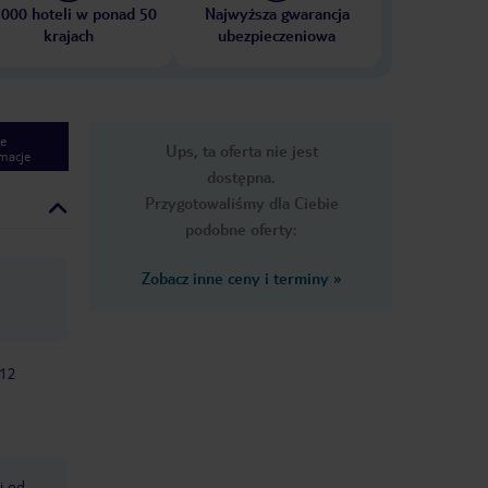
 000 hoteli w ponad 50
Najwyższa gwarancja
krajach
ubezpieczeniowa
e
Ups, ta oferta nie jest
macje
dostępna.
Przygotowaliśmy dla Ciebie
podobne oferty:
Zobacz inne ceny i terminy
»
-12
i od