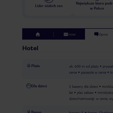
Największe biuro podr
Lider niskich cen
w Polsce
Hotel
Opinie
top
Hotel
Plaża
ok. 600 m od plaży
prywa
cenie
parasole w cenie
t
Dla dzieci
2 baseny dla dzieci
miniklu
lat
plac zabaw
minidyskot
dzieci/niemowląt: w cenie, 
Basen
baseny: 5
basen „Outdoor P