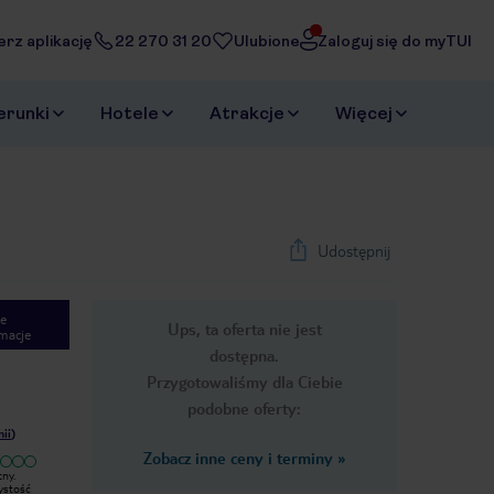
erz aplikację
22 270 31 20
Ulubione
Zaloguj się do myTUI
erunki
Hotele
Atrakcje
Więcej
Udostępnij
e
Ups, ta oferta nie jest
macje
dostępna.
Przygotowaliśmy dla Ciebie
podobne oferty:
nii
)
Zobacz inne ceny i terminy
»
tny.
Pokoje straszne lazienki grzyb
Jeden z gorszych hoteli w jakich
zystość
przykryty silikonem wentylacja nie
byłem. Zwiedziłem juz 9 hoteli w