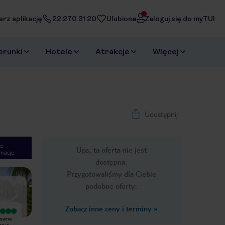
erz aplikację
22 270 31 20
Ulubione
Zaloguj się do myTUI
erunki
Hotele
Atrakcje
Więcej
Udostępnij
e
Ups, ta oferta nie jest
macje
1
/
25
dostępna.
Next slide
Przygotowaliśmy dla Ciebie
podobne oferty:
Zobacz inne ceny i terminy
»
Wyjątkowy
Wyjątkowy
downe
Hotel bardzo ładny ,jedzenie bardzo
Bylo naprawdę świetnie!Mieszkaliśmy
ną w
smaczne, obsługa hotelowa i
w apartamencie 4 osobowym.