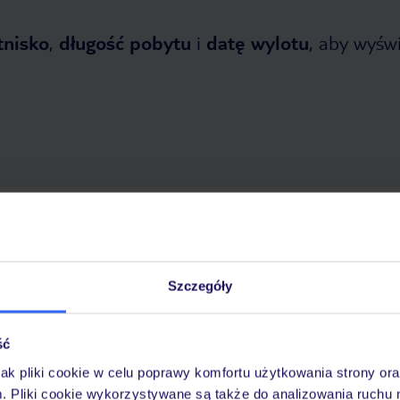
tnisko
,
długość pobytu
i
datę wylotu
, aby wyświe
etnia 2026
do
31 października 2026
Dlaczego warto wybrać TUI?
Szczegóły
ść
óży
Tylko u nas opieka na
10
30 lat w Polsce
wakacjach 24/7
jak pliki cookie w celu poprawy komfortu użytkowania strony or
m. Pliki cookie wykorzystywane są także do analizowania ruchu 