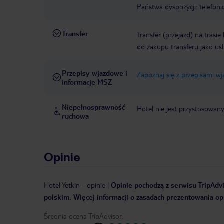
Państwa dyspozycji: telefon
Transfer
Transfer (przejazd) na trasi
do zakupu transferu jako us
Przepisy wjazdowe i
Zapoznaj się z przepisami w
informacje MSZ
Niepełnosprawność
Hotel nie jest przystosowan
ruchowa
Opinie
Hotel Yetkin
-
opinie
|
Opinie pochodzą z serwisu TripAdvi
polskim. Więcej informacji o zasadach prezentowania opi
Średnia ocena TripAdvisor: