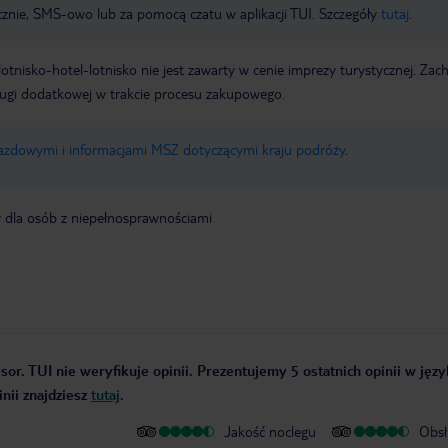
icznie, SMS-owo lub za pomocą czatu w aplikacji TUI. Szczegóły
tutaj
.
e lotnisko-hotel-lotnisko nie jest zawarty w cenie imprezy turystycznej. Za
ługi dodatkowej w trakcie procesu zakupowego.
jazdowymi i informacjami MSZ dotyczącymi kraju podróży
.
y dla osób z niepełnosprawnościami
sor. TUI nie weryfikuje opinii. Prezentujemy 5 ostatnich opinii w jęz
nii znajdziesz
tutaj
.
Jakość noclegu
Obsł