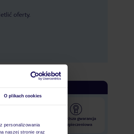
tlić oferty.
O plikach cookies
 000 hoteli w ponad 50
Najwyższa gwarancja
krajach
ubezpieczeniowa
az personalizowania
na naszej stronie oraz