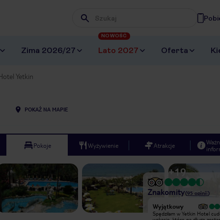
Pobi
Wpisz frazę, której szukasz
NOWOŚĆ
Zima 2026/27
Lato 2027
Oferta
Ki
Hotel Yetkin
POKAŻ NA MAPIE
Ważn
Pokoje
Wyżywienie
Atrakcje
infor
+
19
Znakomity
(
95
opinii
)
Wyjątkowy
Wyjątkowy
Bylo naprawdę świetnie!Mieszkaliśmy
Spędziłam w Yetkin Hotel cu
w apartamencie 4 osobowym.
wakacje, które na długo zosta