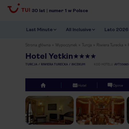
30
lat
|
numer
1
w Polsce
Last Minute
All Inclusive
Lato 2026
Strona główna
Wypoczynek
Turcja
Riwiera Turecka
Hotel Yetkin
TURCJA
RIWIERA TURECKA
INCEKUM
KOD HOTELU
AYT55085
Hotel
Opinie
top
Previous slide