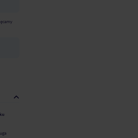
chęcamy
yku
uga