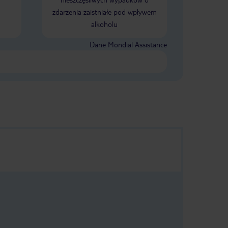
ciężką pracę! ➡️ Warto wypożyczyć
zdarzenia zaistniałe pod wpływem
samochód,aby pojechać do blisko
alkoholu
położonej Alanyi warto również
zobaczyć antyczne Side i Aspendos
które robi duże wrażenie! ➡️
Dane Mondial Assistance
Otoczenie hotelu jest bardzo zielone!
Drzewo bananowe, mandarynki,
figi,granaty,awokado! To wszystko
znajduje się na terenie tego hotelu!
➡️ Minibar uzupełniany codziennie
(piwo,cola,fanta,sprite,woda) ➡️ Na
jeden dzień przed odjazdem
dostaliśmy od hotelu podarunek w
postaci kremów oraz lokalnych
słodkości! ➡️ W oczekiwaniu na busa
powrotnego dostaliśmy lunchboxy! Z
wielką przyjemnością wróciłabym tu
jeszcze raz! 🔥🌴