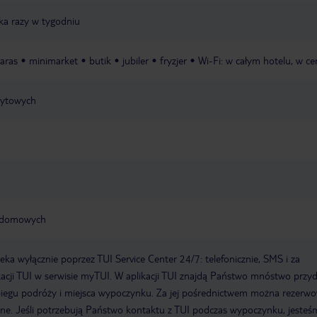
lka razy w tygodniu
taras
minimarket
butik
jubiler
fryzjer
Wi-Fi: w całym hotelu, w ce
edytowych
ąt domowych
a wyłącznie poprzez TUI Service Center 24/7: telefonicznie, SMS i za
acji TUI w serwisie myTUI. W aplikacji TUI znajdą Państwo mnóstwo przy
biegu podróży i miejsca wypoczynku. Za jej pośrednictwem można rezerw
wne. Jeśli potrzebują Państwo kontaktu z TUI podczas wypoczynku, jeste