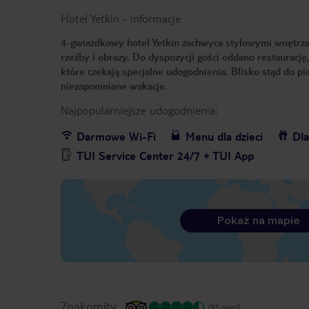
Hotel Yetkin
-
informacje
4-gwiazdkowy hotel Yetkin zachwyca stylowymi wnętrza
rzeźby i obrazy. Do dyspozycji gości oddano restaurację
które czekają specjalne udogodnienia. Blisko stąd do pia
niezapomniane wakacje.
Najpopularniejsze udogodnienia:
Darmowe Wi-Fi
Menu dla dzieci
Dla
TUI Service Center 24/7 + TUI App
Pokaż na mapie
Znakomity
(95 opinii)