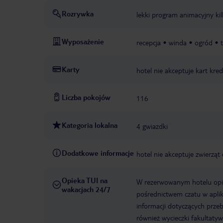
Rozrywka
lekki program animacyjny ki
Wyposażenie
recepcja
winda
ogród
Karty
hotel nie akceptuje kart kr
Liczba pokojów
116
Kategoria lokalna
4 gwiazdki
Dodatkowe informacje
hotel nie akceptuje zwierz
Opieka TUI na
W rezerwowanym hotelu opiek
wakacjach 24/7
pośrednictwem czatu w aplik
informacji dotyczących prze
również wycieczki fakultaty