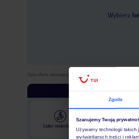
Wybierz
lo
Opis oferty obowiązuje dla wyjazdów w terminie
od
25 kwi
Zgoda
Szanujemy Twoją prywatno
Największe biuro podr
Lider niskich cen
w Polsce
Używamy technologii takich 
wyświetlanych treści i rekla