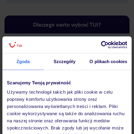
Dlaczego warto wybrać TUI?
Lider niskich cen
Największe biuro
30 lat w P
Zgoda
Szczegóły
O plikach cookies
podróży w Polsce
Szanujemy Twoją prywatność
Używamy technologii takich jak pliki cookie w celu
poprawy komfortu użytkowania strony oraz
Hotel
personalizowania wyświetlanych treści i reklam. Pliki
cookie wykorzystywane są także do analizowania ruchu
na naszej stronie oraz oferowania funkcji mediów
Opinie
społecznościowych. Brak zgody lub jej wycofanie może