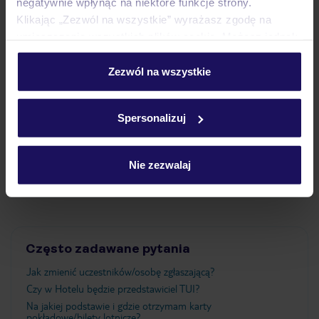
negatywnie wpłynąć na niektóre funkcje strony.
Klikając „Zezwól na wszystkie” wyrażasz zgodę na
Pokoje
umieszczenie wszystkich plików cookie. Możesz jednak
personalizować swój wybór wchodząc w zakładkę
„Szczegóły”
Zezwól na wszystkie
Wyżywienie
Szczegółowe informacje o plikach cookie znajdziesz
w
polityce plików cookies
oraz
polityce prywatności
.
Spersonalizuj
Atrakcje
Nie zezwalaj
Ważne informacje
Często zadawane pytania
Jak zmienić uczestników/osobę zgłaszającą?
Czy w Hotelu będzie przedstawiciel TUI?
Na jakiej podstawie i gdzie otrzymam karty
pokładowe/bilety lotnicze?