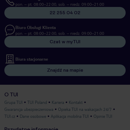
pon. – pt. 08:00–22:00, sob. – niedz. 09:00–21:00
22 255 04 02
Biuro Obsługi Klienta
pon. – pt. 08:00–22:00, sob. – niedz. 09:00–21:00
Czat w myTUI
Biura stacjonarne
Znajdź na mapie
O TUI
Grupa TUI
TUI Poland
Kariera
Kontakt
Gwarancja ubezpieczeniowa
Opieka TUI na wakacjach 24/7
TUI.cz
Dane osobowe
Aplikacja mobilna TUI
Opinie TUI
Przydatne informacje