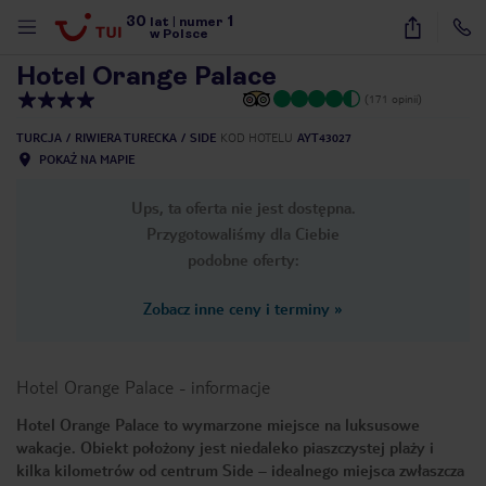
30
1
1
/
10
lat
|
numer
w Polsce
Hotel Orange Palace
(171 opinii)
TURCJA
RIWIERA TURECKA
SIDE
KOD HOTELU
AYT43027
POKAŻ NA MAPIE
Ups, ta oferta nie jest dostępna.
Przygotowaliśmy dla Ciebie
podobne oferty:
Zobacz inne ceny i terminy
»
Hotel Orange Palace
-
informacje
Hotel Orange Palace to wymarzone miejsce na luksusowe
wakacje. Obiekt położony jest niedaleko piaszczystej plaży i
nute
kilka kilometrów od centrum Side – idealnego miejsca zwłaszcza