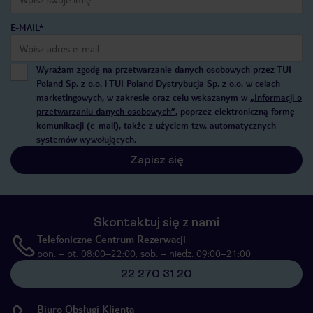
E-MAIL*
Wyrażam zgodę na przetwarzanie danych osobowych przez TUI
Poland Sp. z o.o. i TUI Poland Dystrybucja Sp. z o.o. w celach
marketingowych, w zakresie oraz celu wskazanym w
„Informacji o
przetwarzaniu danych osobowych”
, poprzez elektroniczną formę
komunikacji (e-mail), także z użyciem tzw. automatycznych
systemów wywołujących.
Zapisz się
Skontaktuj się z nami
Telefoniczne Centrum Rezerwacji
pon. – pt. 08:00–22:00, sob. – niedz. 09:00–21:00
22 270 31 20
Biuro Obsługi Klienta