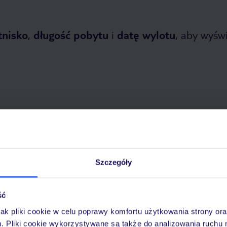
tnisko
,
długość pobytu
i
datę wylotu
, aby wyświe
opada 2026
do
31 marca 2027
Dlaczego warto wybrać TUI?
Szczegóły
ść
óży
Tylko u nas opieka na
10
jak pliki cookie w celu poprawy komfortu użytkowania strony or
30 lat w Polsce
wakacjach 24/7
m. Pliki cookie wykorzystywane są także do analizowania ruchu 