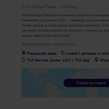
Hotel Orange Palace
-
informacje
Hotel Orange Palace to wymarzone miejsce na luksusowe 
kilometrów od centrum Side – idealnego miejsca zwłasz
strefie spa lub w tradycyjnym tureckim hammamie. Z ko
sportowe, przedstawienia czy wieczory z muzyką na żywo
pyszne dania i kolorowe drinki.
Najpopularniejsze udogodnienia:
Piaszczysta plaża
Leżaki i parasole w ceni
TUI Service Center 24/7 + TUI App
Wybó
Pokaż na mapie