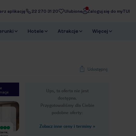
erz aplikację
22 270 31 20
Ulubione
Zaloguj się do myTUI
erunki
Hotele
Atrakcje
Więcej
Udostępnij
e
Ups, ta oferta nie jest
macje
1
/
10
dostępna.
Next slide
Przygotowaliśmy dla Ciebie
podobne oferty:
Zobacz inne ceny i terminy
»
Bardzo dobry
Nie rozumiem skąd zachwyt nad tym
zenie,
Hotel sam w sobie jest piękny,
hotelem. Ja wiem, że Turcy mają
ożenie,
bogato urządzony, czysty. Basen ze