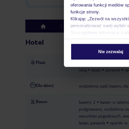
oferowania funkcji mediów s
funkcje strony.
Klikając „Zezwól na wszystk
personalizować swój wybór 
Hotel
Opinie
top
Szczegółowe informacje o pl
Hotel
Nie zezwalaj
Plaża
ok. 350 m od plaży
piaszc
ulicą
leżaki
parasole
rę
Dla dzieci
wydzielona część basenu dla 
Basen
baseny: 2
basen: w zależn
podgrzewany, wydzielona częś
warunków pogodowych, zewn
leżaki, parasole
ręczniki: w