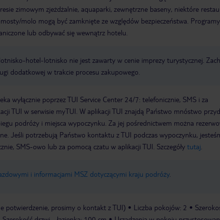
esie zimowym zjeżdżalnie, aquaparki, zewnętrzne baseny, niektóre restaur
Pomosty/molo mogą być zamknięte ze względów bezpieczeństwa. Programy
aniczone lub odbywać się wewnątrz hotelu.
e lotnisko-hotel-lotnisko nie jest zawarty w cenie imprezy turystycznej. Za
ługi dodatkowej w trakcie procesu zakupowego.
a wyłącznie poprzez TUI Service Center 24/7: telefonicznie, SMS i za
acji TUI w serwisie myTUI. W aplikacji TUI znajdą Państwo mnóstwo przy
biegu podróży i miejsca wypoczynku. Za jej pośrednictwem można rezerw
wne. Jeśli potrzebują Państwo kontaktu z TUI podczas wypoczynku, jeste
icznie, SMS-owo lub za pomocą czatu w aplikacji TUI. Szczegóły
tutaj
.
jazdowymi i informacjami MSZ dotyczącymi kraju podróży
.
 potwierdzenie, prosimy o kontakt z TUI)
Liczba pokojów: 2
Szeroko
Szerokość drzwi - łazienka: 100 cm
Urządzenia w pokoju przystosowa