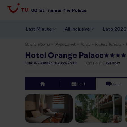
30
lat
|
numer
1
w Polsce
Last Minute
All Inclusive
Lato 2026
Strona główna
Wypoczynek
Turcja
Riwiera Turecka
Hotel Orange Palace
TURCJA
RIWIERA TURECKA
SIDE
KOD HOTELU
AYT43027
Hotel
Opinie
top
Previous slide