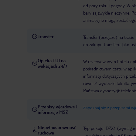
od pory roku i pogody. W okr
bary są zwykle nieczynne. 
animacyjne mogą zostać ogr
Transfer
Transfer (przejazd) na trasi
do zakupu transferu jako us
Opieka TUI na
W rezerwowanym hotelu opiek
wakacjach 24/7
pośrednictwem czatu w aplik
informacji dotyczących prze
również wycieczki fakultaty
Państwa dyspozycji: telefon
Przepisy wjazdowe i
Zapoznaj się z przepisami w
informacje MSZ
Niepełnosprawność
Typ pokoju: DZX1 (wymagane
ruchowa
- wejście do pokoju: 98 cm