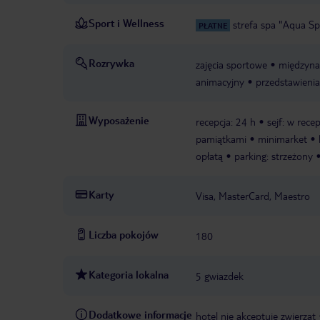
Sport i Wellness
strefa spa "Aqua S
PŁATNE
Rozrywka
zajęcia sportowe
międzyna
animacyjny
przedstawienia
Wyposażenie
recepcja: 24 h
sejf: w rece
pamiątkami
minimarket
opłatą
parking: strzeżony
Karty
Visa, MasterCard, Maestro
Liczba pokojów
180
Kategoria lokalna
5 gwiazdek
Dodatkowe informacje
hotel nie akceptuje zwierząt