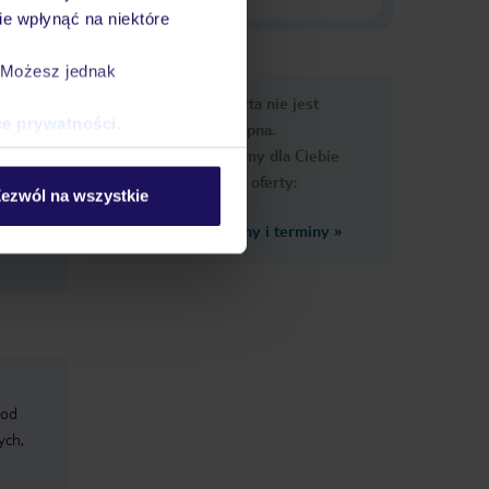
e wpłynąć na niektóre
. Możesz jednak
e
Ups, ta oferta nie jest
macje
ce prywatności
.
dostępna.
Przygotowaliśmy dla Ciebie
podobne oferty:
ezwól na wszystkie
Zobacz inne ceny i terminy
»
 od
ych,