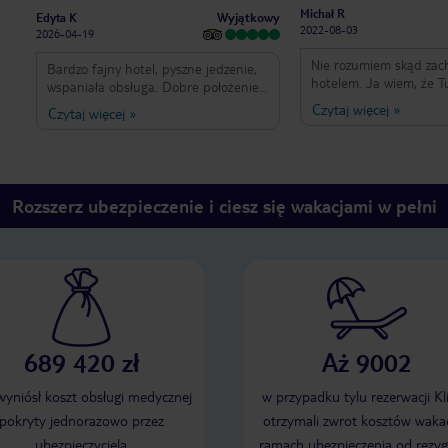
Michał R
Wyjątkowy
Edyta K
2022-08-03
2026-04-19
Nie rozumiem skąd zac
Bardzo fajny hotel, pyszne jedzenie,
hotelem. Ja wiem, że T
wspaniała obsługa. Dobre położenie,
zawyżoną kategoryzację,
blisko do morza ale też i centrum
Czytaj więcej
»
Czytaj więcej
»
jednak hotel 5* który z
handlowego. Codziennie animacje i
Skoro 5* to najwięcej ile
zabawy. Wróciliśmy bardzo
spotyka to po takim ro
zadowoleni. Polecamy.
już nie wiem jaki Hotel 
Hotel jest na niewielkie
Rozszerz ubezpieczenie i ciesz się wakacjami w pełni
zieleni nie ma, jedynie
nudna, hotel na hotel
stragany. Nastawiony n
ruskow. Po angielsku 
kelnerów i recepcja, re
porozumiewa się po szw
zmienia się turnus to p
Animacje tragedia, w kół
i Aqua aerobik, który c
689 420 zł
Aż 9002
taki sam. Ludzie w końc
tych zajęciach uczestni
 wyniósł koszt obsługi medycznej
w przypadku tylu rezerwacji Kl
prowadzący animacje -
pokryty jednorazowo przez
otrzymali zwrot kosztów wakac
jedna wielka tragedia.
niemiecku, chamski, p
ubezpieczyciela
ramach ubezpieczenia od rezyg