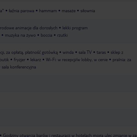
pa"
łaźnia parowa
hammam
masaże
siłownia
rodowe animacje dla dorosłych
lekki program
muzyka na żywo
boccia
rzutki
pcji, za opłatą, płatność gotówką
winda
sala TV
taras
sklep z
butik
fryzjer
lekarz
Wi-Fi: w recepcji/w lobby, w cenie
pralnia: za
sala konferencyjna
Godziny otwarcia barów i restauracji w hotelach mogą ulec zmianie w za