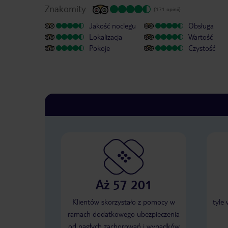
Znakomity
(171 opinii)
Jakość noclegu
Obsługa
Lokalizacja
Wartość
Pokoje
Czystość
Aż 57 201
Klientów skorzystało z pomocy w
tyle
ramach dodatkowego ubezpieczenia
od nagłych zachorowań i wypadków