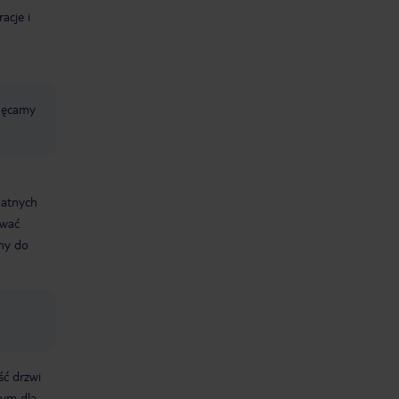
acje i
chęcamy
datnych
ować
śmy do
ść drzwi
nym dla