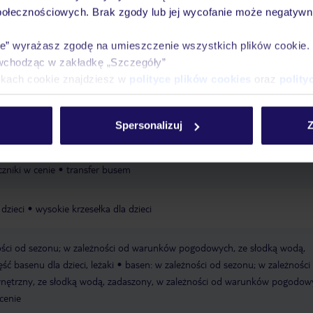
połecznościowych. Brak zgody lub jej wycofanie może negatywni
ie” wyrażasz zgodę na umieszczenie wszystkich plików cookie
Ważn
wchodząc w zakładkę „Szczegóły”
Pokoje
Wyżywienie
Atrakcje
infor
ikach cookie znajdziesz w
polityce plików cookies
oraz
polity
Spersonalizuj
Z
zysta
łagodnie opadająca
hotel oddzielony od plaży
czniki w cenie
transfer busem
dzieci
wysokie krzesełka dla dzieci
ości od sezonu; w zależności od warunków pogodowych, ze słodką wodą,
ć basenu dla dzieci, leżaki
basen: w zależności od sezonu; w zależności
ętrzny, ze słodką wodą, zadaszony, w zależności od warunków pogodow
 cenie