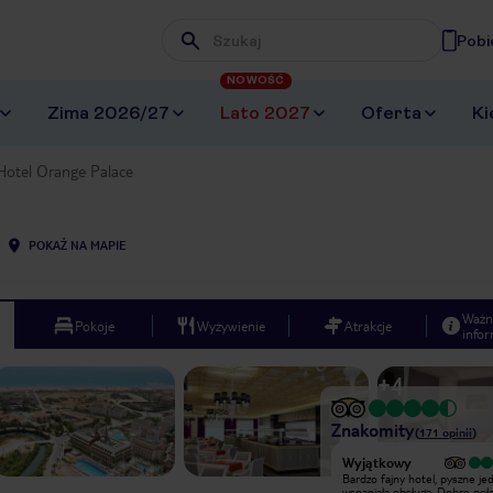
Pobi
Wpisz frazę, której szukasz
NOWOŚĆ
Zima 2026/27
Lato 2027
Oferta
Ki
Hotel Orange Palace
POKAŻ NA MAPIE
Ważn
Pokoje
Wyżywienie
Atrakcje
infor
+
4
Znakomity
(
171
opinii
)
Wyjątkowy
Wyjątkowy
Byliśmy jedyną parą z Polski w
Bardzo fajny hotel, pyszne jed
hotelu. Większość to Niemcy (co ma
wspaniała obsługa. Dobre poł