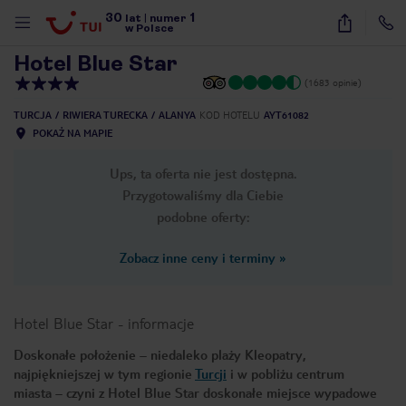
30
1
1
/
55
lat
|
numer
w Polsce
Hotel Blue Star
(1683 opinie)
TURCJA
RIWIERA TURECKA
ALANYA
KOD HOTELU
AYT61082
POKAŻ NA MAPIE
Ups, ta oferta nie jest dostępna.
Przygotowaliśmy dla Ciebie
podobne oferty:
Zobacz inne ceny i terminy
»
Hotel Blue Star
-
informacje
Doskonałe położenie – niedaleko plaży Kleopatry,
najpiękniejszej w tym regionie
Turcji
i w pobliżu centrum
nute
miasta – czyni z Hotel Blue Star doskonałe miejsce wypadowe