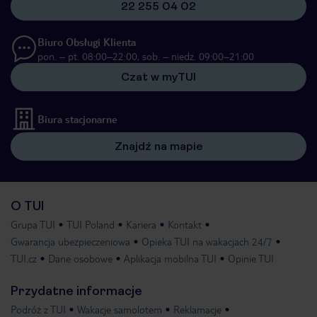
22 255 04 02
Biuro Obsługi Klienta
pon. – pt. 08:00–22:00, sob. – niedz. 09:00–21:00
Czat w myTUI
Biura stacjonarne
Znajdź na mapie
O TUI
Grupa TUI
TUI Poland
Kariera
Kontakt
Gwarancja ubezpieczeniowa
Opieka TUI na wakacjach 24/7
TUI.cz
Dane osobowe
Aplikacja mobilna TUI
Opinie TUI
Przydatne informacje
Podróż z TUI
Wakacje samolotem
Reklamacje