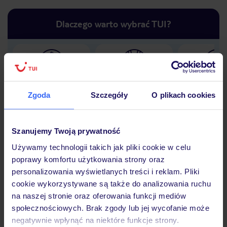
Dlaczego warto wybrać TUI?
Lider niskich cen
Największe biuro
30 lat w P
podróży w Polsce
Zgoda
Szczegóły
O plikach cookies
Szanujemy Twoją prywatność
Używamy technologii takich jak pliki cookie w celu
Hotel
poprawy komfortu użytkowania strony oraz
personalizowania wyświetlanych treści i reklam. Pliki
cookie wykorzystywane są także do analizowania ruchu
Opinie
na naszej stronie oraz oferowania funkcji mediów
społecznościowych. Brak zgody lub jej wycofanie może
negatywnie wpłynąć na niektóre funkcje strony.