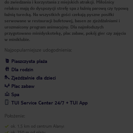
do zwiedzania i korzystania z miejskich atrakcji. Miłośnicy
relaksu mają do dyspozycji strefę spa z łaźnią parową czy typową
łaźnią turecką. Na wszystkich gości czekają pyszne posiłki
serwowane w restauracji bufetowej, basen ze zjeżdżalniami i
urozmaicony program animacyjny. Dla najmłodszych
przygotowano minidyskotekę, plac zabaw, pokój gier czy zajęcia
w miniklubie.
Najpopularniejsze udogodnienia:
Piaszczysta plaża
Dla rodzin
Zjeżdżalnie dla dzieci
Plac zabaw
Spa
TUI Service Center 24/7 + TUI App
Położenie:
ok. 1,5 km od centrum Alanyi
ok. 750 m od plaży