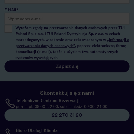
E-MAIL*
Wyrażam zgodę na przetwarzanie danych osobowych przez TUI
Poland Sp. z o.o. i TUI Poland Dystrybucja Sp. z o.o. w celach
marketingowych, w zakresie oraz celu wskazanym w
„Informacji o
przetwarzaniu danych osobowych”
, poprzez elektroniczną formę
komunikacji (e-mail), także z użyciem tzw. automatycznych
systemów wywołujących.
Zapisz się
Skontaktuj się z nami
Telefoniczne Centrum Rezerwacji
pon. – pt. 08:00–22:00, sob. – niedz. 09:00–21:00
22 270 31 20
Biuro Obsługi Klienta