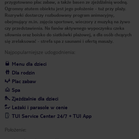
przygotowano plac zabaw, a także basen ze zjeżdżalnią wodną.
Ogromny atutem obiektu jest jego położenie - tuż przy plaży.
Rozrywki dostarczy rozbudowany program animacyjny,
obejmujący m.in. zajęcia sportowe, wieczory z muzyką na żywo
czy przedstawienia. Na fanów aktywnego wypoczynku czeka
siłownia oraz boisko do siatkówki plażowej, a dla osób chcących
się zrelaksować - strefa spa z saunami i ofertą masaży.
Najpopularniejsze udogodnienia:
Menu dla dzieci
Dla rodzin
Plac zabaw
Spa
Zjeżdżalnie dla dzieci
Leżaki i parasole w cenie
TUI Service Center 24/7 + TUI App
Położenie: