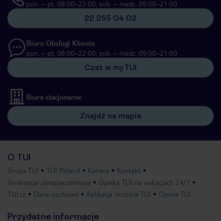
pon. – pt. 08:00–22:00, sob. – niedz. 09:00–21:00
22 255 04 02
Biuro Obsługi Klienta
pon. – pt. 08:00–22:00, sob. – niedz. 09:00–21:00
Czat w myTUI
Biura stacjonarne
Znajdź na mapie
O TUI
Grupa TUI
TUI Poland
Kariera
Kontakt
Gwarancja ubezpieczeniowa
Opieka TUI na wakacjach 24/7
TUI.cz
Dane osobowe
Aplikacja mobilna TUI
Opinie TUI
Przydatne informacje