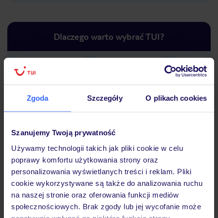
Dlaczego warto wybrać TUI?
Lider niskich cen
Największe biuro
30 lat w P
podróży w Polsce
Zgoda
Szczegóły
O plikach cookies
Szanujemy Twoją prywatność
Używamy technologii takich jak pliki cookie w celu
Hotel
poprawy komfortu użytkowania strony oraz
personalizowania wyświetlanych treści i reklam. Pliki
cookie wykorzystywane są także do analizowania ruchu
na naszej stronie oraz oferowania funkcji mediów
Opinie
społecznościowych. Brak zgody lub jej wycofanie może
negatywnie wpłynąć na niektóre funkcje strony.