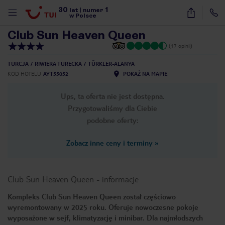
30
1
1
/
47
lat
|
numer
w Polsce
Club Sun Heaven Queen
(17 opinii)
TURCJA
RIWIERA TURECKA
TÜRKLER-ALANYA
KOD HOTELU
AYT55052
POKAŻ NA MAPIE
Ups, ta oferta nie jest dostępna.
Przygotowaliśmy dla Ciebie
podobne oferty:
Zobacz inne ceny i terminy
»
Club Sun Heaven Queen
-
informacje
Kompleks Club Sun Heaven Queen został częściowo
wyremontowany w 2025 roku. Oferuje nowoczesne pokoje
nute
wyposażone w sejf, klimatyzację i minibar. Dla najmłodszych