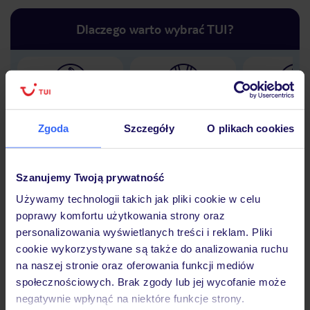
Dlaczego warto wybrać TUI?
Lider niskich cen
Największe biuro
30 lat w P
podróży w Polsce
Zgoda
Szczegóły
O plikach cookies
Szanujemy Twoją prywatność
Używamy technologii takich jak pliki cookie w celu
Hotel
poprawy komfortu użytkowania strony oraz
personalizowania wyświetlanych treści i reklam. Pliki
cookie wykorzystywane są także do analizowania ruchu
Opinie
na naszej stronie oraz oferowania funkcji mediów
społecznościowych. Brak zgody lub jej wycofanie może
negatywnie wpłynąć na niektóre funkcje strony.
Pokoje