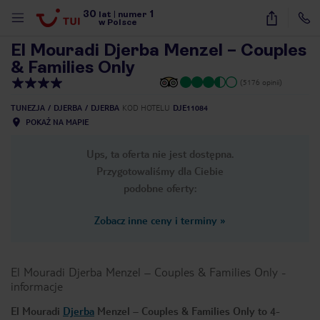
30
1
1
/
58
lat
|
numer
w Polsce
El Mouradi Djerba Menzel – Couples
& Families Only
(5176 opinii)
TUNEZJA
DJERBA
DJERBA
KOD HOTELU
DJE11084
POKAŻ NA MAPIE
Ups, ta oferta nie jest dostępna.
Przygotowaliśmy dla Ciebie
podobne oferty:
Zobacz inne ceny i terminy
»
El Mouradi Djerba Menzel – Couples & Families Only
-
informacje
nute
El Mouradi
Djerba
Menzel – Couples & Families Only to 4-