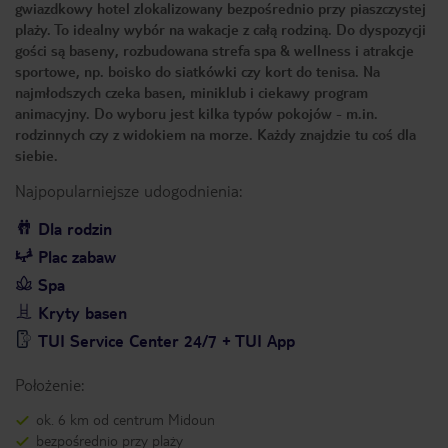
gwiazdkowy hotel zlokalizowany bezpośrednio przy piaszczystej
plaży. To idealny wybór na wakacje z całą rodziną. Do dyspozycji
gości są baseny, rozbudowana strefa spa & wellness i atrakcje
sportowe, np. boisko do siatkówki czy kort do tenisa. Na
najmłodszych czeka basen, miniklub i ciekawy program
animacyjny. Do wyboru jest kilka typów pokojów - m.in.
rodzinnych czy z widokiem na morze. Każdy znajdzie tu coś dla
siebie.
Najpopularniejsze udogodnienia:
Dla rodzin
Plac zabaw
Spa
Kryty basen
TUI Service Center 24/7 + TUI App
Położenie:
ok. 6 km od centrum Midoun
bezpośrednio przy plaży