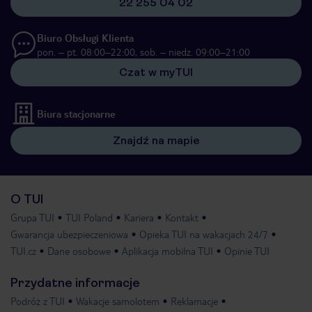
22 255 04 02
Biuro Obsługi Klienta
pon. – pt. 08:00–22:00, sob. – niedz. 09:00–21:00
Czat w myTUI
Biura stacjonarne
Znajdź na mapie
O TUI
Grupa TUI
TUI Poland
Kariera
Kontakt
Gwarancja ubezpieczeniowa
Opieka TUI na wakacjach 24/7
TUI.cz
Dane osobowe
Aplikacja mobilna TUI
Opinie TUI
Przydatne informacje
Podróż z TUI
Wakacje samolotem
Reklamacje