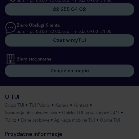
pon. – pt. 08:00–22:00, sob. – niedz. 09:00–21:00
22 255 04 02
Biuro Obsługi Klienta
pon. – pt. 08:00–22:00, sob. – niedz. 09:00–21:00
Czat w myTUI
Biura stacjonarne
Znajdź na mapie
O TUI
Grupa TUI
TUI Poland
Kariera
Kontakt
Gwarancja ubezpieczeniowa
Opieka TUI na wakacjach 24/7
TUI.cz
Dane osobowe
Aplikacja mobilna TUI
Opinie TUI
Przydatne informacje