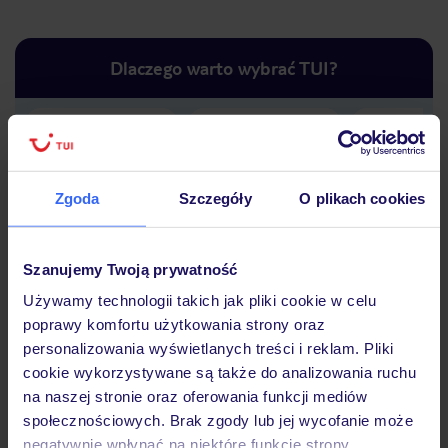
Dlaczego warto wybrać TUI?
Lider niskich cen
Największe biuro
30 lat w P
podróży w Polsce
Zgoda
Szczegóły
O plikach cookies
Szanujemy Twoją prywatność
Używamy technologii takich jak pliki cookie w celu
Hotel
poprawy komfortu użytkowania strony oraz
personalizowania wyświetlanych treści i reklam. Pliki
cookie wykorzystywane są także do analizowania ruchu
Opinie
na naszej stronie oraz oferowania funkcji mediów
społecznościowych. Brak zgody lub jej wycofanie może
negatywnie wpłynąć na niektóre funkcje strony.