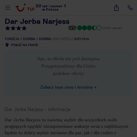
30
1
1
/
37
lat
|
numer
w Polsce
Dar Jerba Narjess
(2042 opinie)
TUNEZJA
DJERBA
DJERBA
KOD HOTELU
DJE11016
POKAŻ NA MAPIE
Ups, ta oferta nie jest dostępna.
Przygotowaliśmy dla Ciebie
podobne oferty:
Zobacz inne ceny i terminy
»
Dar Jerba Narjess
-
informacje
Dar Jerba Narjess to świetny wybór dla wszystkich osób
pragnących spędzić niezapomniane wakacje wraz z najbliższymi -
nute
będzie to dobry wybór zarówno dla par, jak i dla rodzin z