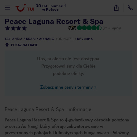
30
1
1
/
27
lat
|
numer
w Polsce
Peace Laguna Resort & Spa
(2328 opinii)
TAJLANDIA
KRABI
AO NANG
KOD HOTELU
KBV50016
POKAŻ NA MAPIE
Ups, ta oferta nie jest dostępna.
Przygotowaliśmy dla Ciebie
podobne oferty:
Zobacz inne ceny i terminy
»
Peace Laguna Resort & Spa
-
informacje
Peace Laguna Resort & Spa to 4-gwiazdkowy ośrodek położony
w sercu Ao Nang, który oferuje zakwaterowanie w
nute
przestronnych pokojach i klimatycznych bungalowach. Położony