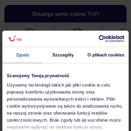
Dlaczego warto wybrać TUI?
Lider niskich cen
Największe biuro
30 lat w P
podróży w Polsce
Zgoda
Szczegóły
O plikach cookies
Szanujemy Twoją prywatność
Używamy technologii takich jak pliki cookie w celu
Hotel
poprawy komfortu użytkowania strony oraz
personalizowania wyświetlanych treści i reklam. Pliki
cookie wykorzystywane są także do analizowania ruchu
Opinie
na naszej stronie oraz oferowania funkcji mediów
społecznościowych. Brak zgody lub jej wycofanie może
negatywnie wpłynąć na niektóre funkcje strony.