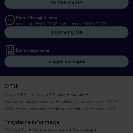
22 255 04 02
Biuro Obsługi Klienta
pon. – pt. 08:00–22:00, sob. – niedz. 09:00–21:00
Czat w myTUI
Biura stacjonarne
Znajdź na mapie
O TUI
Grupa TUI
TUI Poland
Kariera
Kontakt
Gwarancja ubezpieczeniowa
Opieka TUI na wakacjach 24/7
TUI.cz
Dane osobowe
Aplikacja mobilna TUI
Opinie TUI
Przydatne informacje
Podróż z TUI
Wakacje samolotem
Reklamacje