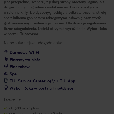
jest przepięknej scenerii, z jednej strony otoczony laguną, a z
drugiej bujnym ogrodem i widokami na charakterystyczne
wapienne klify. Do dyspozycji oddaje 3 odkryte baseny, strefę
spa z kilkoma gabinetami zabiegowymi, siłownię oraz strefę
gastronomiczną z restauracją i barem. Dla dzieci przygotowano
liczne udogodnienia. Obiekt otrzymał wyróżnienie Wybór Roku
w portalu Tripadvisor.
Najpopularniejsze udogodnienia:
Darmowe Wi-Fi
Piaszczysta plaża
Plac zabaw
Spa
TUI Service Center 24/7 + TUI App
Wybór Roku w portalu TripAdvisor
Położenie:
ok. 500 m od plaży
czas dojazdu z lotniska ok. 40 min