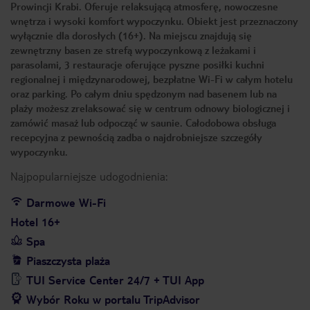
Prowincji Krabi. Oferuje relaksującą atmosferę, nowoczesne
wnętrza i wysoki komfort wypoczynku. Obiekt jest przeznaczony
wyłącznie dla dorosłych (16+). Na miejscu znajdują się
zewnętrzny basen ze strefą wypoczynkową z leżakami i
parasolami, 3 restauracje oferujące pyszne posiłki kuchni
regionalnej i międzynarodowej, bezpłatne Wi-Fi w całym hotelu
oraz parking. Po całym dniu spędzonym nad basenem lub na
plaży możesz zrelaksować się w centrum odnowy biologicznej i
zamówić masaż lub odpocząć w saunie. Całodobowa obsługa
recepcyjna z pewnością zadba o najdrobniejsze szczegóły
wypoczynku.
Najpopularniejsze udogodnienia:
Darmowe Wi-Fi
Hotel 16+
Spa
Piaszczysta plaża
TUI Service Center 24/7 + TUI App
Wybór Roku w portalu TripAdvisor