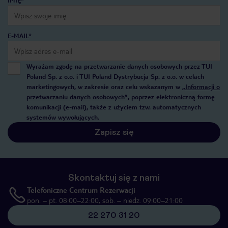
IMIĘ*
E-MAIL*
Wyrażam zgodę na przetwarzanie danych osobowych przez TUI
Poland Sp. z o.o. i TUI Poland Dystrybucja Sp. z o.o. w celach
marketingowych, w zakresie oraz celu wskazanym w
„Informacji o
przetwarzaniu danych osobowych”
, poprzez elektroniczną formę
komunikacji (e-mail), także z użyciem tzw. automatycznych
systemów wywołujących.
Zapisz się
Skontaktuj się z nami
Telefoniczne Centrum Rezerwacji
pon. – pt. 08:00–22:00, sob. – niedz. 09:00–21:00
22 270 31 20