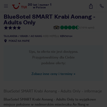
30
1
1
/
30
lat
|
numer
w Polsce
BlueSotel SMART Krabi Aonang -
Adults Only
(1016 opinii)
TAJLANDIA
KRABI
AO NANG
KOD HOTELU
KBV50164
POKAŻ NA MAPIE
Ups, ta oferta nie jest dostępna.
Przygotowaliśmy dla Ciebie
podobne oferty:
Zobacz inne ceny i terminy
»
BlueSotel SMART Krabi Aonang - Adults Only
-
informacje
BlueSotel SMART Krabi Aonang - Adults Only to wyjątkowe
nute
miejsce położone w nadmorskim miasteczku Ao Nang w