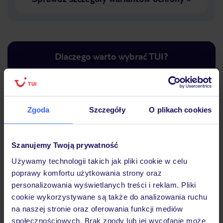
Dlaczego warto wybrać TUI?
Zgoda
Szczegóły
O plikach cookies
Lider niskich cen
Największe biuro
30 lat w P
podróży w Polsce
Szanujemy Twoją prywatność
Używamy technologii takich jak pliki cookie w celu
poprawy komfortu użytkowania strony oraz
Hotel
personalizowania wyświetlanych treści i reklam. Pliki
cookie wykorzystywane są także do analizowania ruchu
na naszej stronie oraz oferowania funkcji mediów
Opinie
społecznościowych. Brak zgody lub jej wycofanie może