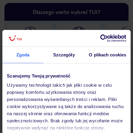
Dlaczego warto wybrać TUI?
Lider niskich cen
Największe biuro
30 lat w P
podróży w Polsce
Zgoda
Szczegóły
O plikach cookies
Szanujemy Twoją prywatność
Używamy technologii takich jak pliki cookie w celu
Hotel
poprawy komfortu użytkowania strony oraz
personalizowania wyświetlanych treści i reklam. Pliki
cookie wykorzystywane są także do analizowania ruchu
Opinie
na naszej stronie oraz oferowania funkcji mediów
społecznościowych. Brak zgody lub jej wycofanie może
negatywnie wpłynąć na niektóre funkcje strony.
Pokoje