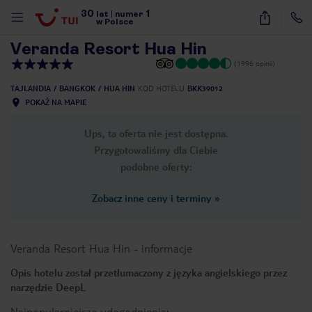
30
1
1
/
107
lat
|
numer
w Polsce
Veranda Resort Hua Hin
(1996 opinii)
TAJLANDIA
BANGKOK
HUA HIN
KOD HOTELU
BKK39012
POKAŻ NA MAPIE
Ups, ta oferta nie jest dostępna.
Przygotowaliśmy dla Ciebie
podobne oferty:
Zobacz inne ceny i terminy
»
Veranda Resort Hua Hin
-
informacje
Opis hotelu został przetłumaczony z języka angielskiego przez
narzędzie DeepL
nute
Najpopularniejsze udogodnienia: