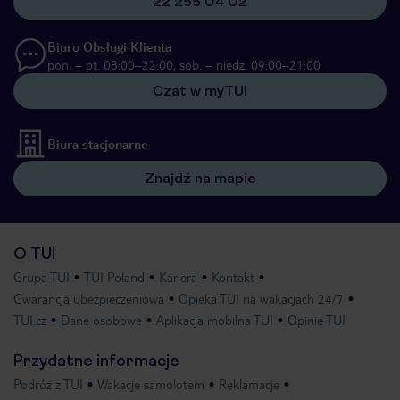
22 255 04 02
Biuro Obsługi Klienta
pon. – pt. 08:00–22:00, sob. – niedz. 09:00–21:00
Czat w myTUI
Biura stacjonarne
Znajdź na mapie
O TUI
Grupa TUI
TUI Poland
Kariera
Kontakt
Gwarancja ubezpieczeniowa
Opieka TUI na wakacjach 24/7
TUI.cz
Dane osobowe
Aplikacja mobilna TUI
Opinie TUI
Przydatne informacje
Podróż z TUI
Wakacje samolotem
Reklamacje