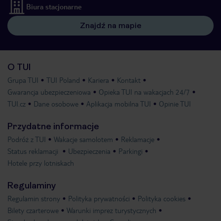
Biura stacjonarne
Znajdź na mapie
O TUI
Grupa TUI
TUI Poland
Kariera
Kontakt
Gwarancja ubezpieczeniowa
Opieka TUI na wakacjach 24/7
TUI.cz
Dane osobowe
Aplikacja mobilna TUI
Opinie TUI
Przydatne informacje
Podróż z TUI
Wakacje samolotem
Reklamacje
Status reklamacji
Ubezpieczenia
Parkingi
Hotele przy lotniskach
Regulaminy
Regulamin strony
Polityka prywatności
Polityka cookies
Bilety czarterowe
Warunki imprez turystycznych