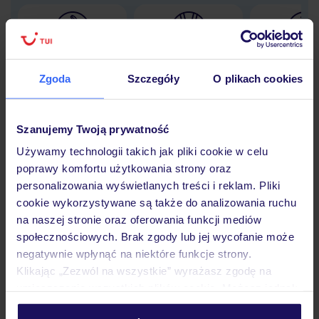
Lider niskich cen
Największe biuro
30 lat w P
podróży w Polsce
Zgoda
Szczegóły
O plikach cookies
Szanujemy Twoją prywatność
Używamy technologii takich jak pliki cookie w celu
Hotel
poprawy komfortu użytkowania strony oraz
personalizowania wyświetlanych treści i reklam. Pliki
cookie wykorzystywane są także do analizowania ruchu
Pokoje
na naszej stronie oraz oferowania funkcji mediów
społecznościowych. Brak zgody lub jej wycofanie może
negatywnie wpłynąć na niektóre funkcje strony.
Wyżywienie
Klikając „Zezwól na wszystkie” wyrażasz zgodę na
umieszczenie wszystkich plików cookie. Możesz jednak
personalizować swój wybór wchodząc w zakładkę
Atrakcje