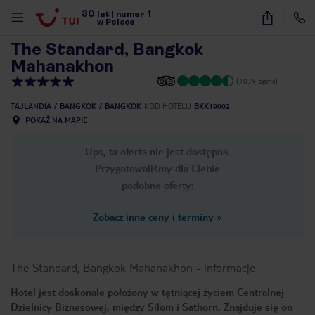
30
1
1
/
77
lat
|
numer
w Polsce
The Standard, Bangkok
Mahanakhon
(1079 opinii)
TAJLANDIA
BANGKOK
BANGKOK
KOD HOTELU
BKK19002
POKAŻ NA MAPIE
Ups, ta oferta nie jest dostępna.
Przygotowaliśmy dla Ciebie
podobne oferty:
Zobacz inne ceny i terminy
»
The Standard, Bangkok Mahanakhon
-
informacje
Hotel jest doskonale położony w tętniącej życiem Centralnej
nute
Dzielnicy Biznesowej, między Silom i Sathorn. Znajduje się on