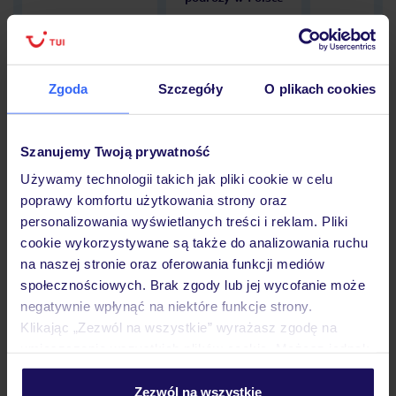
Zgoda
Szczegóły
O plikach cookies
Hotel
Szanujemy Twoją prywatność
Opinie
Używamy technologii takich jak pliki cookie w celu
poprawy komfortu użytkowania strony oraz
personalizowania wyświetlanych treści i reklam. Pliki
Pokoje
cookie wykorzystywane są także do analizowania ruchu
na naszej stronie oraz oferowania funkcji mediów
społecznościowych. Brak zgody lub jej wycofanie może
negatywnie wpłynąć na niektóre funkcje strony.
Wyżywienie
Klikając „Zezwól na wszystkie” wyrażasz zgodę na
umieszczenie wszystkich plików cookie. Możesz jednak
personalizować swój wybór wchodząc w zakładkę
Atrakcje
„Szczegóły”
Zezwól na wszystkie