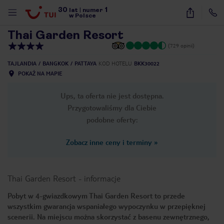
30
1
1
/
27
lat
|
numer
w Polsce
Thai Garden Resort
(729 opinii)
TAJLANDIA
BANGKOK
PATTAYA
KOD HOTELU
BKK30022
POKAŻ NA MAPIE
Ups, ta oferta nie jest dostępna.
Przygotowaliśmy dla Ciebie
podobne oferty:
Zobacz inne ceny i terminy
»
Thai Garden Resort
-
informacje
Pobyt w 4-gwiazdkowym Thai Garden Resort to przede
wszystkim gwarancja wspaniałego wypoczynku w przepięknej
nute
scenerii. Na miejscu można skorzystać z basenu zewnętrznego,