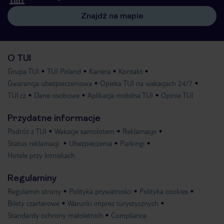
Znajdź na mapie
O TUI
Grupa TUI
TUI Poland
Kariera
Kontakt
Gwarancja ubezpieczeniowa
Opieka TUI na wakacjach 24/7
TUI.cz
Dane osobowe
Aplikacja mobilna TUI
Opinie TUI
Przydatne informacje
Podróż z TUI
Wakacje samolotem
Reklamacje
Status reklamacji
Ubezpieczenia
Parkingi
Hotele przy lotniskach
Regulaminy
Regulamin strony
Polityka prywatności
Polityka cookies
Bilety czarterowe
Warunki imprez turystycznych
Standardy ochrony małoletnich
Compliance