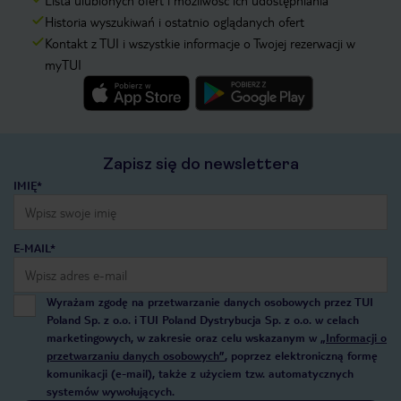
Lista ulubionych ofert i możliwość ich udostępniania
Historia wyszukiwań i ostatnio oglądanych ofert
Kontakt z TUI i wszystkie informacje o Twojej rezerwacji w
myTUI
Zapisz się do newslettera
IMIĘ*
E-MAIL*
Wyrażam zgodę na przetwarzanie danych osobowych przez TUI
Poland Sp. z o.o. i TUI Poland Dystrybucja Sp. z o.o. w celach
marketingowych, w zakresie oraz celu wskazanym w
„Informacji o
przetwarzaniu danych osobowych”
, poprzez elektroniczną formę
komunikacji (e-mail), także z użyciem tzw. automatycznych
systemów wywołujących.