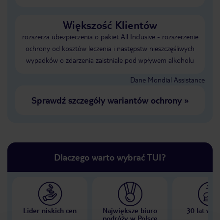
Większość Klientów
rozszerza ubezpieczenia o pakiet All Inclusive - rozszerzenie
ochrony od kosztów leczenia i następstw nieszczęśliwych
wypadków o zdarzenia zaistniałe pod wpływem alkoholu
Dane Mondial Assistance
Sprawdź szczegóły wariantów ochrony
»
Dlaczego warto wybrać TUI?
Lider niskich cen
Największe biuro
30 lat w P
podróży w Polsce