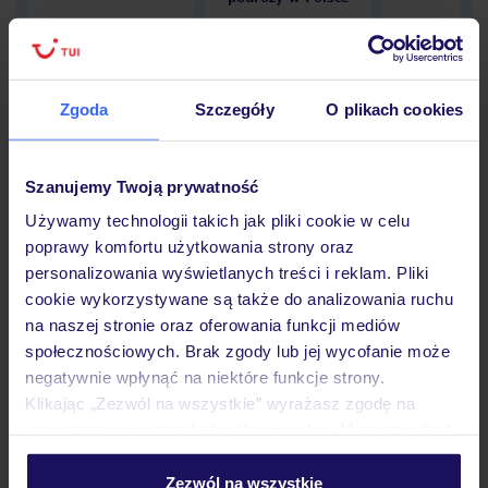
Zgoda
Szczegóły
O plikach cookies
Hotel
Szanujemy Twoją prywatność
Opinie
Używamy technologii takich jak pliki cookie w celu
poprawy komfortu użytkowania strony oraz
personalizowania wyświetlanych treści i reklam. Pliki
Pokoje
cookie wykorzystywane są także do analizowania ruchu
na naszej stronie oraz oferowania funkcji mediów
społecznościowych. Brak zgody lub jej wycofanie może
negatywnie wpłynąć na niektóre funkcje strony.
Wyżywienie
Klikając „Zezwól na wszystkie” wyrażasz zgodę na
umieszczenie wszystkich plików cookie. Możesz jednak
personalizować swój wybór wchodząc w zakładkę
Atrakcje
„Szczegóły”
Zezwól na wszystkie