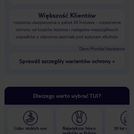
Większość Klientów
rozszerza ubezpieczenia o pakiet All Inclusive - rozszerzenie
ochrony od kosztów leczenia i następstw nieszczęśliwych
wypadków o zdarzenia zaistniałe pod wpływem alkoholu
Dane Mondial Assistance
Sprawdź szczegóły wariantów ochrony
»
Dlaczego warto wybrać TUI?
Lider niskich cen
Największe biuro
30 lat w P
podróży w Polsce