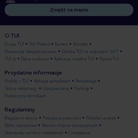
Znajdź na mapie
O TUI
Grupa TUI
TUI Poland
Kariera
Kontakt
Gwarancja ubezpieczeniowa
Opieka TUI na wakacjach 24/7
TUI.cz
Dane osobowe
Aplikacja mobilna TUI
Opinie TUI
Przydatne informacje
Podróż z TUI
Wakacje samolotem
Reklamacje
Status reklamacji
Ubezpieczenia
Parkingi
Hotele przy lotniskach
Regulaminy
Regulamin strony
Polityka prywatności
Polityka cookies
Bilety czarterowe
Warunki imprez turystycznych
Standardy ochrony małoletnich
Compliance