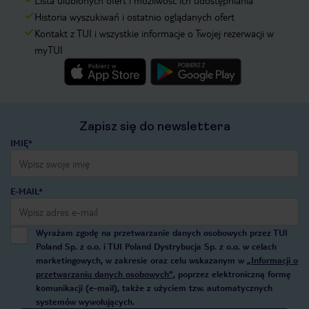
Lista ulubionych ofert i możliwość ich udostępniania
Historia wyszukiwań i ostatnio oglądanych ofert
Kontakt z TUI i wszystkie informacje o Twojej rezerwacji w
myTUI
Zapisz się do newslettera
IMIĘ*
E-MAIL*
Wyrażam zgodę na przetwarzanie danych osobowych przez TUI
Poland Sp. z o.o. i TUI Poland Dystrybucja Sp. z o.o. w celach
marketingowych, w zakresie oraz celu wskazanym w
„Informacji o
przetwarzaniu danych osobowych”
, poprzez elektroniczną formę
komunikacji (e-mail), także z użyciem tzw. automatycznych
systemów wywołujących.