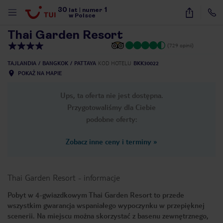
30
1
1
/
27
lat
|
numer
w Polsce
Thai Garden Resort
(729 opinii)
TAJLANDIA
BANGKOK
PATTAYA
KOD HOTELU
BKK30022
POKAŻ NA MAPIE
Ups, ta oferta nie jest dostępna.
Przygotowaliśmy dla Ciebie
podobne oferty:
Zobacz inne ceny i terminy
»
Thai Garden Resort
-
informacje
Pobyt w 4-gwiazdkowym Thai Garden Resort to przede
wszystkim gwarancja wspaniałego wypoczynku w przepięknej
nute
scenerii. Na miejscu można skorzystać z basenu zewnętrznego,