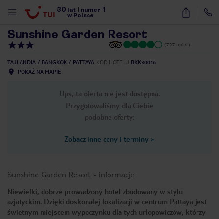
30
1
1
/
14
lat
|
numer
w Polsce
Sunshine Garden Resort
(737 opinii)
TAJLANDIA
BANGKOK
PATTAYA
KOD HOTELU
BKK30016
POKAŻ NA MAPIE
Ups, ta oferta nie jest dostępna.
Przygotowaliśmy dla Ciebie
podobne oferty:
Zobacz inne ceny i terminy
»
Sunshine Garden Resort
-
informacje
Niewielki, dobrze prowadzony hotel zbudowany w stylu
azjatyckim. Dzięki doskonałej lokalizacji w centrum Pattaya jest
nute
świetnym miejscem wypoczynku dla tych urlopowiczów, którzy