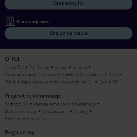
Czat w myTUI
Biura stacjonarne
Znajdź na mapie
O TUI
Grupa TUI
TUI Poland
Kariera
Kontakt
Gwarancja ubezpieczeniowa
Opieka TUI na wakacjach 24/7
TUI.cz
Dane osobowe
Aplikacja mobilna TUI
Opinie TUI
Przydatne informacje
Podróż z TUI
Wakacje samolotem
Reklamacje
Status reklamacji
Ubezpieczenia
Parkingi
Hotele przy lotniskach
Regulaminy