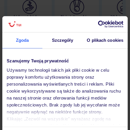
Lider niskich cen
Największe biuro
30 lat w P
podróży w Polsce
Zgoda
Szczegóły
O plikach cookies
Hotel
Szanujemy Twoją prywatność
Używamy technologii takich jak pliki cookie w celu
poprawy komfortu użytkowania strony oraz
Opinie
personalizowania wyświetlanych treści i reklam. Pliki
cookie wykorzystywane są także do analizowania ruchu
na naszej stronie oraz oferowania funkcji mediów
Pokoje
społecznościowych. Brak zgody lub jej wycofanie może
negatywnie wpłynąć na niektóre funkcje strony.
Klikając „Zezwól na wszystkie” wyrażasz zgodę na
Wyżywienie
umieszczenie wszystkich plików cookie. Możesz jednak