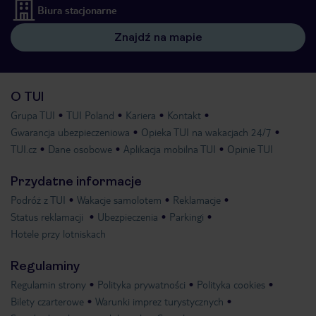
Biura stacjonarne
Znajdź na mapie
O TUI
Grupa TUI
TUI Poland
Kariera
Kontakt
Gwarancja ubezpieczeniowa
Opieka TUI na wakacjach 24/7
TUI.cz
Dane osobowe
Aplikacja mobilna TUI
Opinie TUI
Przydatne informacje
Podróż z TUI
Wakacje samolotem
Reklamacje
Status reklamacji
Ubezpieczenia
Parkingi
Hotele przy lotniskach
Regulaminy
Regulamin strony
Polityka prywatności
Polityka cookies
Bilety czarterowe
Warunki imprez turystycznych