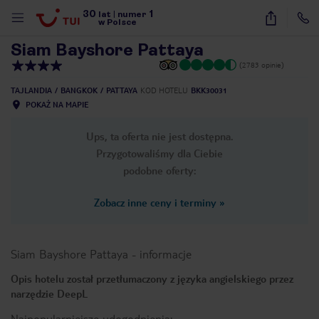
30
1
1
/
27
lat
|
numer
w Polsce
Siam Bayshore Pattaya
(2783 opinie)
TAJLANDIA
BANGKOK
PATTAYA
KOD HOTELU
BKK30031
POKAŻ NA MAPIE
Ups, ta oferta nie jest dostępna.
Przygotowaliśmy dla Ciebie
podobne oferty:
Zobacz inne ceny i terminy
»
Siam Bayshore Pattaya
-
informacje
Opis hotelu został przetłumaczony z języka angielskiego przez
narzędzie DeepL
nute
Najpopularniejsze udogodnienia: