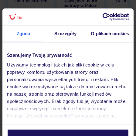
Lider niskich cen
Największe biuro
30 lat w P
podróży w Polsce
Zgoda
Szczegóły
O plikach cookies
Hotel
Szanujemy Twoją prywatność
Używamy technologii takich jak pliki cookie w celu
Opinie
poprawy komfortu użytkowania strony oraz
personalizowania wyświetlanych treści i reklam. Pliki
cookie wykorzystywane są także do analizowania ruchu
Pokoje
na naszej stronie oraz oferowania funkcji mediów
społecznościowych. Brak zgody lub jej wycofanie może
negatywnie wpłynąć na niektóre funkcje strony.
Wyżywienie
Klikając „Zezwól na wszystkie” wyrażasz zgodę na
umieszczenie wszystkich plików cookie. Możesz jednak
personalizować swój wybór wchodząc w zakładkę
Atrakcje