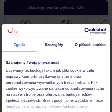
Dlaczego warto wybrać TUI?
Lider niskich cen
Największe biuro
30 lat w P
podróży w Polsce
Zgoda
Szczegóły
O plikach cookies
Szanujemy Twoją prywatność
Używamy technologii takich jak pliki cookie w celu
Hotel
poprawy komfortu użytkowania strony oraz
personalizowania wyświetlanych treści i reklam. Pliki
cookie wykorzystywane są także do analizowania ruchu
Opinie
na naszej stronie oraz oferowania funkcji mediów
społecznościowych. Brak zgody lub jej wycofanie może
negatywnie wpłynąć na niektóre funkcje strony.
Pokoje