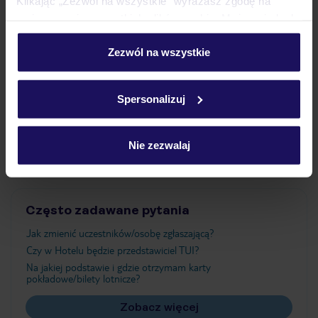
Klikając „Zezwól na wszystkie” wyrażasz zgodę na
umieszczenie wszystkich plików cookie. Możesz jednak
personalizować swój wybór wchodząc w zakładkę
Wyżywienie
„Szczegóły”
Zezwól na wszystkie
Szczegółowe informacje o plikach cookie znajdziesz
w
polityce plików cookies
oraz
polityce prywatności
.
Atrakcje
Spersonalizuj
Ważne informacje
Nie zezwalaj
Często zadawane pytania
Jak zmienić uczestników/osobę zgłaszającą?
Czy w Hotelu będzie przedstawiciel TUI?
Na jakiej podstawie i gdzie otrzymam karty
pokładowe/bilety lotnicze?
Zobacz więcej