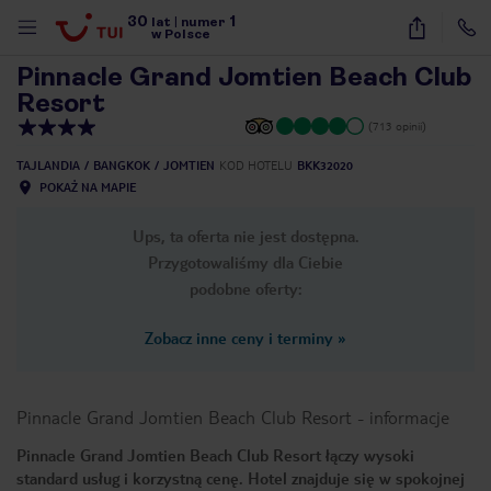
30
1
1
/
36
lat
|
numer
w Polsce
Pinnacle Grand Jomtien Beach Club
Resort
(713 opinii)
TAJLANDIA
BANGKOK
JOMTIEN
KOD HOTELU
BKK32020
POKAŻ NA MAPIE
Ups, ta oferta nie jest dostępna.
Przygotowaliśmy dla Ciebie
podobne oferty:
Zobacz inne ceny i terminy
»
Pinnacle Grand Jomtien Beach Club Resort
-
informacje
Pinnacle Grand Jomtien Beach Club Resort łączy wysoki
nute
standard usług i korzystną cenę. Hotel znajduje się w spokojnej