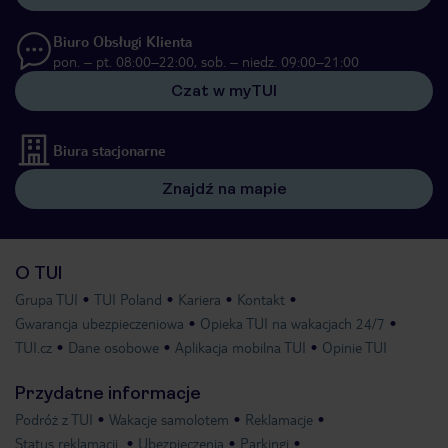
Biuro Obsługi Klienta
pon. – pt. 08:00–22:00, sob. – niedz. 09:00–21:00
Czat w myTUI
Biura stacjonarne
Znajdź na mapie
O TUI
Grupa TUI
TUI Poland
Kariera
Kontakt
Gwarancja ubezpieczeniowa
Opieka TUI na wakacjach 24/7
TUI.cz
Dane osobowe
Aplikacja mobilna TUI
Opinie TUI
Przydatne informacje
Podróż z TUI
Wakacje samolotem
Reklamacje
Status reklamacji
Ubezpieczenia
Parkingi