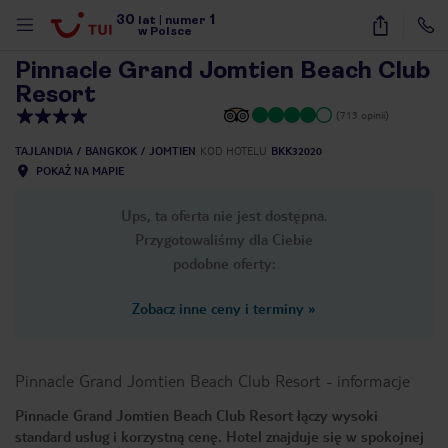
30
1
1
/
36
lat
|
numer
w Polsce
Pinnacle Grand Jomtien Beach Club
Resort
(713 opinii)
TAJLANDIA
BANGKOK
JOMTIEN
KOD HOTELU
BKK32020
POKAŻ NA MAPIE
Ups, ta oferta nie jest dostępna.
Przygotowaliśmy dla Ciebie
podobne oferty:
Zobacz inne ceny i terminy
»
Pinnacle Grand Jomtien Beach Club Resort
-
informacje
Pinnacle Grand Jomtien Beach Club Resort łączy wysoki
nute
standard usług i korzystną cenę. Hotel znajduje się w spokojnej