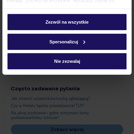
Klikając „Zezwól na wszystkie” wyrażasz zgodę na
umieszczenie wszystkich plików cookie. Możesz jednak
personalizować swój wybór wchodząc w zakładkę
Wyżywienie
„Szczegóły”
Zezwól na wszystkie
Szczegółowe informacje o plikach cookie znajdziesz
w
polityce plików cookies
oraz
polityce prywatności
.
Atrakcje
Spersonalizuj
Ważne informacje
Nie zezwalaj
Często zadawane pytania
Jak zmienić uczestników/osobę zgłaszającą?
Czy w Hotelu będzie przedstawiciel TUI?
Na jakiej podstawie i gdzie otrzymam karty
pokładowe/bilety lotnicze?
Zobacz więcej