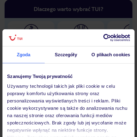
Dlaczego warto wybrać TUI?
Lider niskich cen
Największe biuro
30 lat w P
podróży w Polsce
Zgoda
Szczegóły
O plikach cookies
Szanujemy Twoją prywatność
Używamy technologii takich jak pliki cookie w celu
Hotel
poprawy komfortu użytkowania strony oraz
personalizowania wyświetlanych treści i reklam. Pliki
cookie wykorzystywane są także do analizowania ruchu
Opinie
na naszej stronie oraz oferowania funkcji mediów
społecznościowych. Brak zgody lub jej wycofanie może
negatywnie wpłynąć na niektóre funkcje strony.
Pokoje