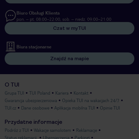
Biuro Obsługi Klienta
pon. – pt. 08:00–22:00, sob. – niedz. 09:00–21:00
Czat w myTUI
Biura stacjonarne
Znajdź na mapie
O TUI
Grupa TUI
TUI Poland
Kariera
Kontakt
Gwarancja ubezpieczeniowa
Opieka TUI na wakacjach 24/7
TUI.cz
Dane osobowe
Aplikacja mobilna TUI
Opinie TUI
Przydatne informacje
Podróż z TUI
Wakacje samolotem
Reklamacje
Status reklamacji
Ubezpieczenia
Parkingi