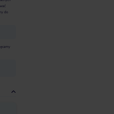
ować
śmy do
chęcamy