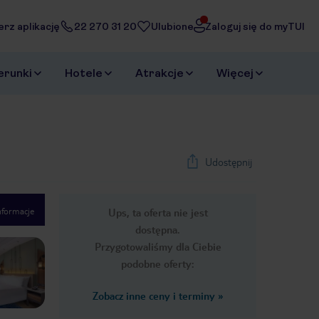
erz aplikację
22 270 31 20
Ulubione
Zaloguj się do myTUI
erunki
Hotele
Atrakcje
Więcej
Udostępnij
nformacje
Ups, ta oferta nie jest
1
/
48
dostępna.
Next slide
Przygotowaliśmy dla Ciebie
podobne oferty:
Zobacz inne ceny i terminy
»