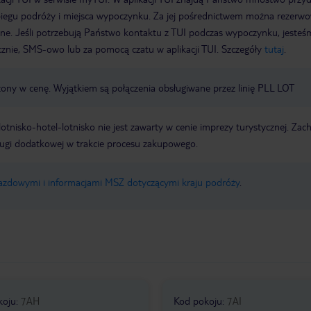
biegu podróży i miejsca wypoczynku. Za jej pośrednictwem można rezerw
wne. Jeśli potrzebują Państwo kontaktu z TUI podczas wypoczynku, jeste
icznie, SMS-owo lub za pomocą czatu w aplikacji TUI. Szczegóły
tutaj
.
czony w cenę. Wyjątkiem są połączenia obsługiwane przez linię PLL LOT
e lotnisko-hotel-lotnisko nie jest zawarty w cenie imprezy turystycznej. Za
ługi dodatkowej w trakcie procesu zakupowego.
jazdowymi i informacjami MSZ dotyczącymi kraju podróży
.
koju
:
7AH
Kod pokoju
:
7AI