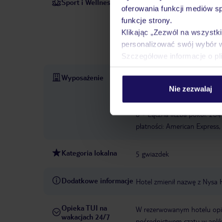
Sport i Wellness
Goście znajdą orzeźwiające o
oferowania funkcji mediów s
Na tarasie słonecznym dostę
funkcje strony.
barze przy basenie. Na miejs
Klikając „Zezwól na wszystk
masaże. Do dyspozycji Gości j
personalizować swój wybór 
saun: 1
Sauna
Szczegółowe informacje o pl
Wyposażenie
Całodobowa recepcja
Park
Nie zezwalaj
konferencyjna
Garaż
Ogr
hotelu
Winda
Sklepik
8
Łączna liczba pokoi: 264
płatności: American Express,
Kategoria lokalna
5 gwiazdek
Dodatkowe informacje
Hotel zmienił nazwę z Nysa
Opieka TUI na
W rezerwowanym hotelu opiek
wakacjach 24/7
pośrednictwem czatu w aplik