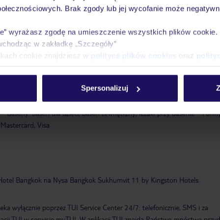
rzeźwienie w odkrytym basenie. Na miejscu znajduje się również basen dla 
połecznościowych. Brak zgody lub jej wycofanie może negatywni
pne są wygodne leżaki. Goście mogą delektować się orzeźwiającymi napo
cu organizowane są rozmaite zajęcia, w tym siłownia, aerobik, spa, sauna i
ie” wyrażasz zgodę na umieszczenie wszystkich plików cookie
est także klub dla dzieci i klub nocny.
Aerobik
Siłownia
Masaże
Li
wchodząc w zakładkę „Szczegóły”
ikach cookie znajdziesz w
polityce plików cookies
oraz
polity
ing
Zameldowanie od: 15:00:00
Wymeldowanie do: 12:00:00
Sala
Spersonalizuj
Z
ód: bezpłatny
Rok otwarcia hotelu: 2023
Sejf hotelowy
Wi-Fi w
Liczba wind: 1
Obsługa pokojowa
Taras słoneczny
Łączna liczba pięte
Baseny: basen dla dzieci, basen zewnętrzny, leżaki przy basenie
Form
 Mastercard, Visa
 Hotel Bangkok na Nysa Bangkok Sukhumvit 11 by Kingston Hotels.
a wyłącznie poprzez TUI Service Center 24/7: telefonicznie, SMS i za
acji TUI w serwisie myTUI. W aplikacji TUI znajdą Państwo mnóstwo przy