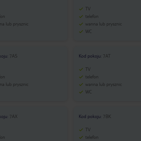
TV
fon
telefon
a lub prysznic
wanna lub prysznic
WC
koju
:
7AS
Kod pokoju
:
7AT
TV
fon
telefon
a lub prysznic
wanna lub prysznic
WC
koju
:
7AX
Kod pokoju
:
7BK
TV
fon
telefon