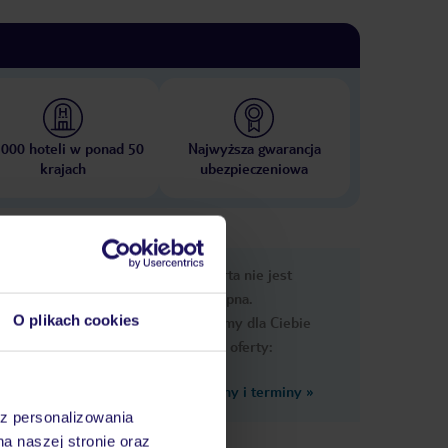
 000 hoteli w ponad 50
Najwyższa gwarancja
krajach
ubezpieczeniowa
nformacje
Ups, ta oferta nie jest
dostępna.
O plikach cookies
Przygotowaliśmy dla Ciebie
podobne oferty:
Zobacz inne ceny i terminy
»
az personalizowania
na naszej stronie oraz