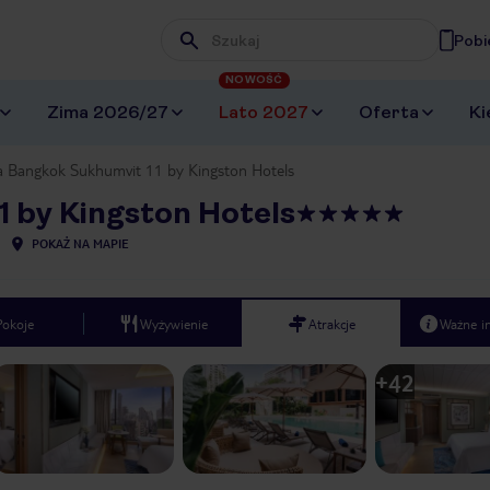
Pobi
Wpisz frazę, której szukasz
NOWOŚĆ
Zima 2026/27
Lato 2027
Oferta
Ki
 Bangkok Sukhumvit 11 by Kingston Hotels
 by Kingston Hotels
POKAŻ NA MAPIE
Pokoje
Wyżywienie
Atrakcje
Ważne i
+
42