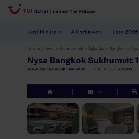
30
lat
|
numer
1
w Polsce
Last Minute
All Inclusive
Lato 2026
Strona główna
Wypoczynek
Tajlandia
Bangkok
Nysa
Nysa Bangkok Sukhumvit 11
TAJLANDIA
BANGKOK
BANGKOK
KOD HOTELU
BKK00373
Hotel
top
Previous slide