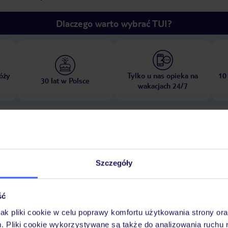
Dlaczego warto wybrać TUI?
óży
Tylko u nas opieka na
10
30 lat w Polsce
wakacjach 24/7
Pokoje
Wyżywienie
Atrakcje
Ważne i
Szczegóły
ść
d dziećmi: za opłatą
Klub dla dzieci
jak pliki cookie w celu poprawy komfortu użytkowania strony or
m. Pliki cookie wykorzystywane są także do analizowania ruchu 