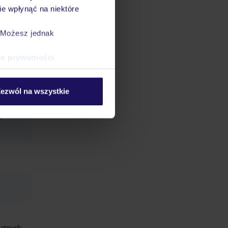
dzieci.
e wpłynąć na niektóre
jami w
. Możesz jednak
czba
ce prywatności
.
ezwól na wszystkie
r:
y
datnych