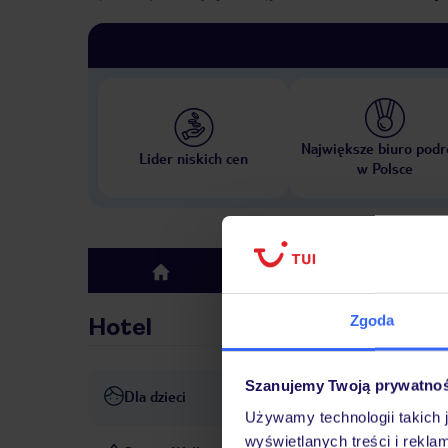
Największe biuro podr
Lider niskich cen
w Polsce
Hotel
top
Zgoda
Hotel
Szanujemy Twoją prywatno
Dla dzieci
Basen dla dzieci
Opieka na
Używamy technologii takich 
wyświetlanych treści i rekla