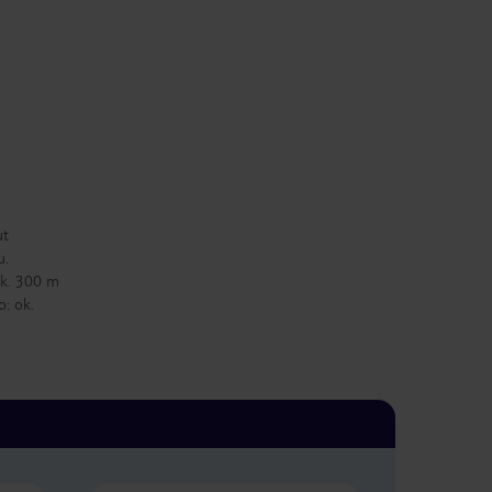
ut
u.
ok. 300 m
: ok.