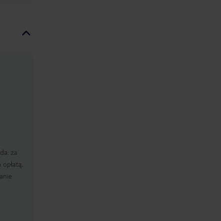
da: za
 opłatą,
ianie