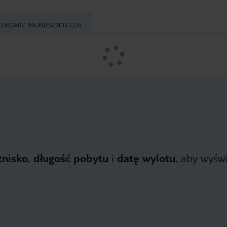
LENDARZ NAJNIŻSZYCH CEN
tnisko
,
długość pobytu
i
datę wylotu
, aby wyświe