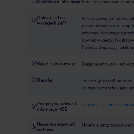
Dodatkowe informacje
hotel po generalnym remonc
Opieka TUI na
W rezerwowanym hotelu opiek
wakacjach 24/7
pośrednictwem czatu w aplik
informacji dotyczących prze
również wycieczki fakultaty
Państwa dyspozycji: telefon
Bagaż rejestrowany
Bagaż rejestrowany jest wli
Transfer
Transfer (przejazd) na trasi
do zakupu transferu jako us
Przepisy wjazdowe i
Zapoznaj się z przepisami w
informacje MSZ
Niepełnosprawność
Hotel nie jest przystosowan
ruchowa