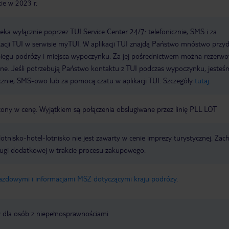
ie w 2023 r.
a wyłącznie poprzez TUI Service Center 24/7: telefonicznie, SMS i za
acji TUI w serwisie myTUI. W aplikacji TUI znajdą Państwo mnóstwo przy
biegu podróży i miejsca wypoczynku. Za jej pośrednictwem można rezerw
wne. Jeśli potrzebują Państwo kontaktu z TUI podczas wypoczynku, jeste
icznie, SMS-owo lub za pomocą czatu w aplikacji TUI. Szczegóły
tutaj
.
czony w cenę. Wyjątkiem są połączenia obsługiwane przez linię PLL LOT
e lotnisko-hotel-lotnisko nie jest zawarty w cenie imprezy turystycznej. Za
ługi dodatkowej w trakcie procesu zakupowego.
jazdowymi i informacjami MSZ dotyczącymi kraju podróży
.
y dla osób z niepełnosprawnościami