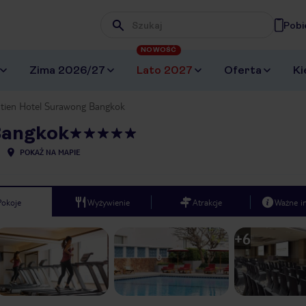
Pobi
Wpisz frazę, której szukasz
NOWOŚĆ
Zima 2026/27
Lato 2027
Oferta
Ki
tien Hotel Surawong Bangkok
Bangkok
POKAŻ NA MAPIE
Pokoje
Wyżywienie
Atrakcje
Ważne i
+
6