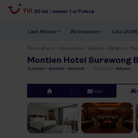
30
lat
|
numer
1
w Polsce
Last Minute
All Inclusive
Lato 2026
Strona główna
Wypoczynek
Tajlandia
Bangkok
Mon
Montien Hotel Surawong 
TAJLANDIA
BANGKOK
BANGKOK
KOD HOTELU
BKK20043
Hotel
top
Previous slide