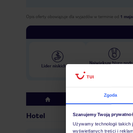
Opis oferty obowiązuje dla wyjazdów w terminie
od
1 maja
Największe biuro podr
Lider niskich cen
w Polsce
Zgoda
Hotel
top
Hotel
Szanujemy Twoją prywatno
Używamy technologii takich 
wyświetlanych treści i rekla