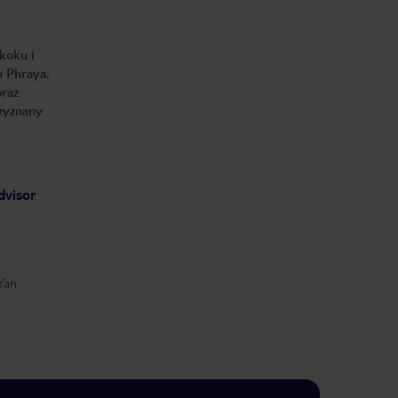
koku i
o Phraya.
oraz
rzyznany
dvisor
Yan