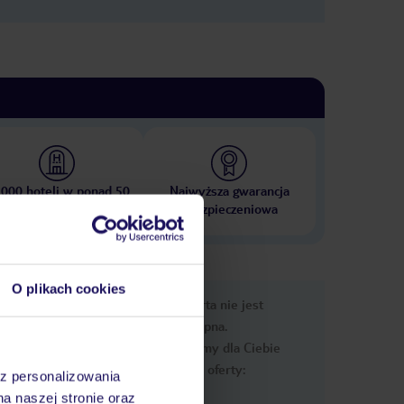
 000 hoteli w ponad 50
Najwyższa gwarancja
krajach
ubezpieczeniowa
O plikach cookies
nformacje
Ups, ta oferta nie jest
dostępna.
Przygotowaliśmy dla Ciebie
podobne oferty:
az personalizowania
na naszej stronie oraz