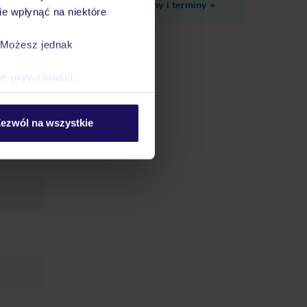
Zobacz inne ceny i terminy
»
e wpłynąć na niektóre
. Możesz jednak
ce prywatności
.
ezwól na wszystkie
ralnia: