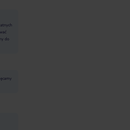
datnych
ować
śmy do
chęcamy