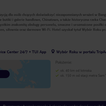
zycją dla osób chcących doświadczyć niezapomnianych wrażeń w Bang
ze butiki i galerie handlowe, Chinatown, a także historyczna rzeka Cha
szystkim znakomitą obsługę personelu, smaczne i urozmaicone posiłki 
asen, siłownia oraz darmowe Wi-Fi. Hotel uzyskał tytuł Wybór Roku p
vice Center 24/7 + TUI App
Wybór Roku w portalu TripA
Położenie:
ok. 40 km od lotniska
ok. 150 m od stacji metra Sam 