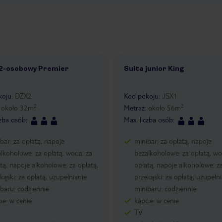
 2-osobowy Premier
Suita junior King
4
1 /
3
koju
:
DZX2
Kod pokoju
:
JSX1
2
2
:
około
32
m
Metraż
:
około
56
m
czba osób
:
Max. liczba osób
:
bar: za opłatą, napoje
minibar: za opłatą, napoje
lkoholowe: za opłatą, woda: za
bezalkoholowe: za opłatą, wo
tą, napoje alkoholowe: za opłatą,
opłatą, napoje alkoholowe: za
kąski: za opłatą, uzupełnianie
przekąski: za opłatą, uzupełn
baru: codziennie
minibaru: codziennie
ie: w cenie
kapcie: w cenie
TV