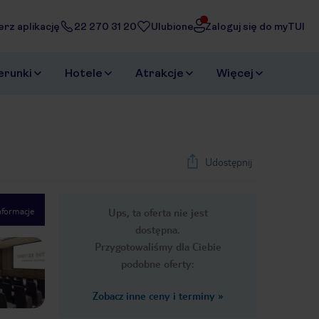
erz aplikację
22 270 31 20
Ulubione
Zaloguj się do myTUI
erunki
Hotele
Atrakcje
Więcej
Udostępnij
nformacje
Ups, ta oferta nie jest
1
/
12
dostępna.
Next slide
Przygotowaliśmy dla Ciebie
podobne oferty:
Zobacz inne ceny i terminy
»