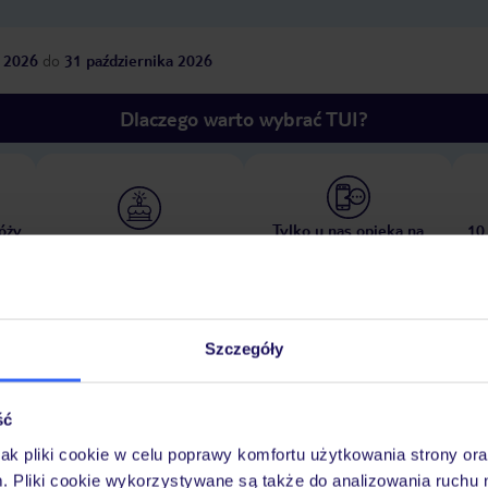
 2026
do
31 października 2026
Dlaczego warto wybrać TUI?
óży
Tylko u nas opieka na
10
30 lat w Polsce
wakacjach 24/7
Szczegóły
Pokoje
Wyżywienie
Atrakcje
Ważne i
ść
jak pliki cookie w celu poprawy komfortu użytkowania strony or
m. Pliki cookie wykorzystywane są także do analizowania ruchu 