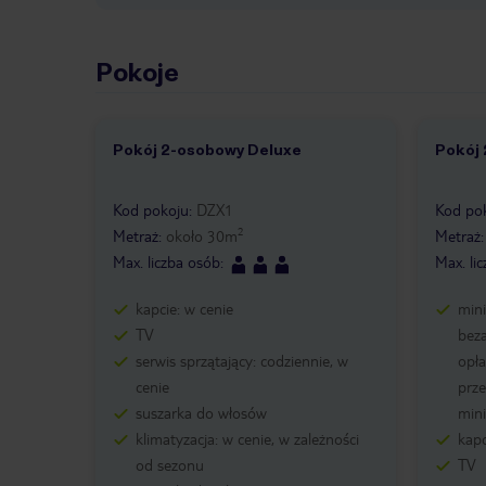
Pokoje
Pokój 2-osobowy Deluxe
Pokój
1 /
3
1 /
Kod pokoju
:
DZX1
Kod po
2
Metraż
:
około
30
m
Metraż
Max. liczba osób
:
Max. li
kapcie: w cenie
mini
TV
beza
serwis sprzątający: codziennie, w
opła
cenie
prze
suszarka do włosów
mini
klimatyzacja: w cenie, w zależności
kapc
od sezonu
TV