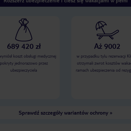
Rozszerz ubezpieczenie i ciesz się wakacjami w pełni
689 420 zł
Aż 9002
 wyniósł koszt obsługi medycznej
w przypadku tylu rezerwacji Kl
pokryty jednorazowo przez
otrzymali zwrot kosztów wakac
ubezpieczyciela
ramach ubezpieczenia od rezyg
Sprawdź szczegóły wariantów ochrony
»