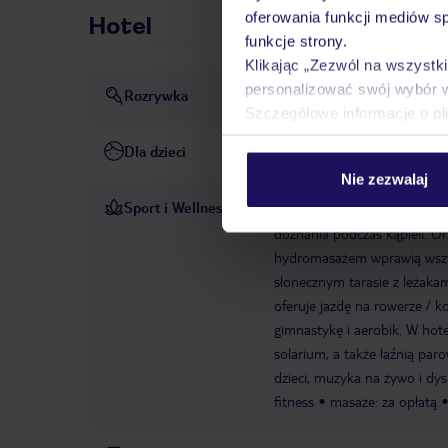
oferowania funkcji mediów s
Hotel
funkcje strony.
Klikając „Zezwól na wszystk
personalizować swój wybór 
Rozrywka
dyskoteka lub klub nocny
Szczegółowe informacje o pl
Dla dzieci
Basen dla dzieci
Klub dla d
Nie zezwalaj
Sport i Wellness
W kompleksie odkrytych base
doznania podczas kąpieli. Or
hydromasażem wprawią wszys
słonecznym tarasie z leżakam
oferuje jazdę na rowerze / 
gimnastykę i aerobik. W hote
solarium, a także łaźnią pa
dzieci, muzyka na żywo i d
fitness
masaże: za opłatą