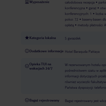
Wyposażenie
całodobowa recepcja
park
konferencyjna
garaż
otw
konferencyjnych: 1
liczba 
pokoi: 72
baseny:basen dla
opłatą
metody płatności: A
Kategoria lokalna
5 gwiazdek
Dodatkowe informacje
Hotel Baraquda Pattaya
Opieka TUI na
W rezerwowanym hotelu opiek
wakacjach 24/7
pośrednictwem czatu w aplik
informacji dotyczących prze
również wycieczki fakultaty
Państwa dyspozycji: telefon
Bagaż rejestrowany
Bagaż rejestrowany jest wli