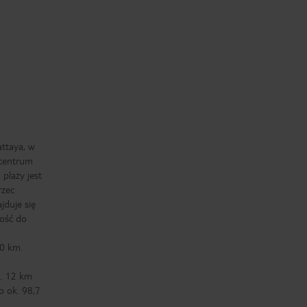
attaya, w
 centrum
plaży jest
rzec
duje się
łość do
0 km.
k. 12 km
o ok. 98,7