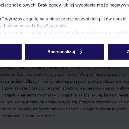
połecznościowych. Brak zgody lub jej wycofanie może negatywni
ie” wyrażasz zgodę na umieszczenie wszystkich plików cookie
wchodząc w zakładkę „Szczegóły”
ikach cookie znajdziesz w
polityce plików cookies
oraz
polity
zieci
Spersonalizuj
Z
nów ze strefą dla dzieci woda z zawartością zdrowej soli zapewnia kojące
zeźwiające napoje w barze przy basenie i przytulny relaks w wannie z
tkich miłośników wody w najlepszy nastrój. Wakacje można spędzić na
i i parasolami. Dla tych, którzy nie chcą przegapić sportu podczas podróży
kolarstwo górskie. Hotelowy program sportowo-rekreacyjny obejmuje siłown
lu znajduje się centrum odnowy biologicznej ze spa, sauną, łaźnią turecką 
rową i zabiegami masażu za dodatkową opłatą. Program rozrywkowy, klub d
yskoteka zapewniają mnóstwo zabawy.
aerobik
wypożyczalnia rowerów
liczba saun: 1
sauna
jacuzzi