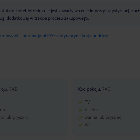
e lotnisko-hotel-lotnisko nie jest zawarty w cenie imprezy turystycznej. Za
ługi dodatkowej w trakcie procesu zakupowego.
jazdowymi i informacjami MSZ dotyczącymi kraju podróży
.
koju
:
7AB
Kod pokoju
:
7AC
TV
fon
telefon
a lub prysznic
wanna lub prysznic
WC