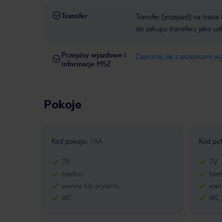
Transfer
Transfer (przejazd) na trasi
do zakupu transferu jako us
Przepisy wjazdowe i
Zapoznaj się z przepisami w
informacje MSZ
Pokoje
Kod pokoju
:
7AA
Kod po
TV
TV
telefon
tele
wanna lub prysznic
wann
WC
WC