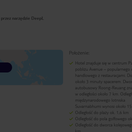
o przez narzędzie DeepL
Położenie:
Hotel znajduje się w centrum P
pobliżu Avenue – popularnego
handlowego z restauracjami. Do 
około 3 minuty spacerem. Dwo
autobusowy Roong-Reuang znaj
w odległości około 7 km. Odleg
międzynarodowego lotniska
Suvarnabhumi wynosi około 15
Odległość do plaży ok. 1,6 km
Odległość do pola golfowego o
Odległość do dworca kolejoweg
km