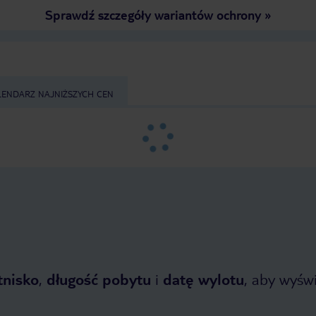
Sprawdź szczegóły wariantów ochrony
»
LENDARZ NAJNIŻSZYCH CEN
tnisko
,
długość pobytu
i
datę wylotu
, aby wyświe