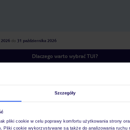
 2026
do
31 października 2026
Dlaczego warto wybrać TUI?
óży
Tylko u nas opieka na
10
30 lat w Polsce
wakacjach 24/7
Szczegóły
ść
jak pliki cookie w celu poprawy komfortu użytkowania strony or
Pokoje
Wyżywienie
Atrakcje
Ważne i
m. Pliki cookie wykorzystywane są także do analizowania ruchu 