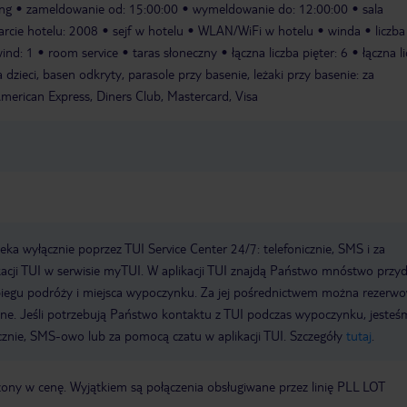
ing
zameldowanie od: 15:00:00
wymeldowanie do: 12:00:00
sala
arcie hotelu: 2008
sejf w hotelu
WLAN/WiFi w hotelu
winda
liczba
wind: 1
room service
taras słoneczny
łączna liczba pięter: 6
łączna l
 dzieci, basen odkryty, parasole przy basenie, leżaki przy basenie: za
merican Express, Diners Club, Mastercard, Visa
a wyłącznie poprzez TUI Service Center 24/7: telefonicznie, SMS i za
acji TUI w serwisie myTUI. W aplikacji TUI znajdą Państwo mnóstwo przy
biegu podróży i miejsca wypoczynku. Za jej pośrednictwem można rezerw
wne. Jeśli potrzebują Państwo kontaktu z TUI podczas wypoczynku, jeste
icznie, SMS-owo lub za pomocą czatu w aplikacji TUI. Szczegóły
tutaj
.
czony w cenę. Wyjątkiem są połączenia obsługiwane przez linię PLL LOT