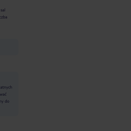
 sal
iczba
datnych
ować
śmy do