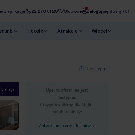
erz aplikację
22 270 31 20
Ulubione
Zaloguj się do myTUI
erunki
Hotele
Atrakcje
Więcej
Udostępnij
nformacje
Ups, ta oferta nie jest
1
/
26
dostępna.
Next slide
Przygotowaliśmy dla Ciebie
podobne oferty:
Zobacz inne ceny i terminy
»