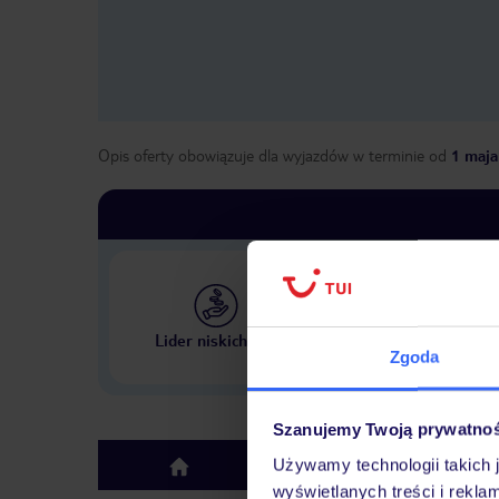
Opis oferty obowiązuje dla wyjazdów w terminie
od
1 maja
Największe biuro podr
Lider niskich cen
w Polsce
Zgoda
Szanujemy Twoją prywatno
Używamy technologii takich 
Hotel
top
wyświetlanych treści i rekla