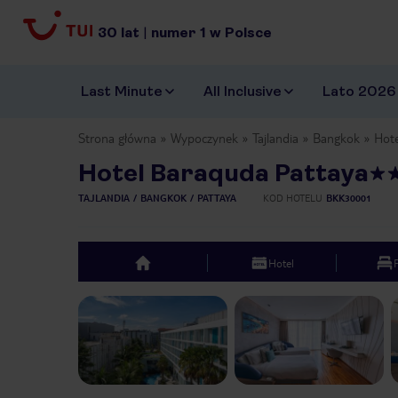
30
lat
|
numer
1
w Polsce
Last Minute
All Inclusive
Lato 2026
Strona główna
Wypoczynek
Tajlandia
Bangkok
Hote
Hotel Baraquda Pattaya
TAJLANDIA
BANGKOK
PATTAYA
KOD HOTELU
BKK30001
Hotel
top
Previous slide