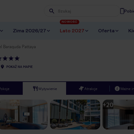
Pobi
Wpisz frazę, której szukasz
NOWOŚĆ
Zima 2026/27
Lato 2027
Oferta
Ki
l Baraquda Pattaya
POKAŻ NA MAPIE
Pokoje
Wyżywienie
Atrakcje
Ważne i
+
20