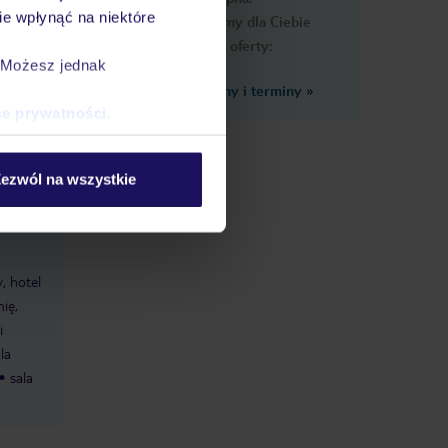
e wpłynąć na niektóre
Przygotowaliśmy dla Ciebie
podobne oferty:
. Możesz jednak
Zobacz inne ceny i terminy
»
ce prywatności
.
ezwól na wszystkie
, hotel
ię,
i
la
sala