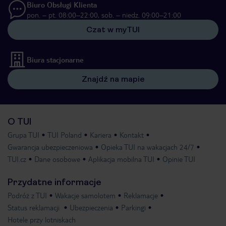
Biuro Obsługi Klienta
pon. – pt. 08:00–22:00, sob. – niedz. 09:00–21:00
Czat w myTUI
Biura stacjonarne
Znajdź na mapie
O TUI
Grupa TUI
TUI Poland
Kariera
Kontakt
Gwarancja ubezpieczeniowa
Opieka TUI na wakacjach 24/7
TUI.cz
Dane osobowe
Aplikacja mobilna TUI
Opinie TUI
Przydatne informacje
Podróż z TUI
Wakacje samolotem
Reklamacje
Status reklamacji
Ubezpieczenia
Parkingi
Hotele przy lotniskach