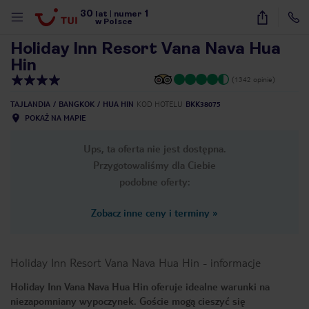
30
1
1
/
25
lat
|
numer
w Polsce
Holiday Inn Resort Vana Nava Hua
Hin
(1342 opinie)
TAJLANDIA
BANGKOK
HUA HIN
KOD HOTELU
BKK38075
POKAŻ NA MAPIE
Ups, ta oferta nie jest dostępna.
Przygotowaliśmy dla Ciebie
podobne oferty:
Zobacz inne ceny i terminy
»
Holiday Inn Resort Vana Nava Hua Hin
-
informacje
Holiday Inn Vana Nava Hua Hin oferuje idealne warunki na
nute
niezapomniany wypoczynek. Goście mogą cieszyć się