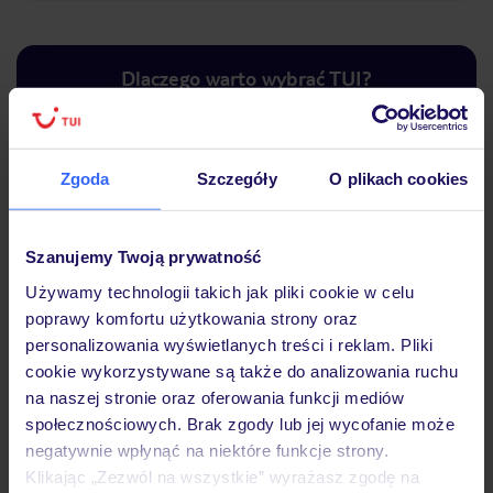
Dlaczego warto wybrać TUI?
Zgoda
Szczegóły
O plikach cookies
Lider niskich cen
Największe biuro
30 lat w P
podróży w Polsce
Szanujemy Twoją prywatność
Używamy technologii takich jak pliki cookie w celu
poprawy komfortu użytkowania strony oraz
personalizowania wyświetlanych treści i reklam. Pliki
Hotel
cookie wykorzystywane są także do analizowania ruchu
na naszej stronie oraz oferowania funkcji mediów
społecznościowych. Brak zgody lub jej wycofanie może
Pokoje
negatywnie wpłynąć na niektóre funkcje strony.
Klikając „Zezwól na wszystkie” wyrażasz zgodę na