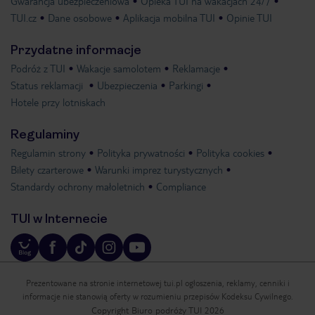
Gwarancja ubezpieczeniowa
Opieka TUI na wakacjach 24/7
TUI.cz
Dane osobowe
Aplikacja mobilna TUI
Opinie TUI
Przydatne informacje
Podróż z TUI
Wakacje samolotem
Reklamacje
Status reklamacji
Ubezpieczenia
Parkingi
Hotele przy lotniskach
Regulaminy
Regulamin strony
Polityka prywatności
Polityka cookies
Bilety czarterowe
Warunki imprez turystycznych
Standardy ochrony małoletnich
Compliance
TUI w Internecie
Prezentowane na stronie internetowej tui.pl ogłoszenia, reklamy, cenniki i
informacje nie stanowią oferty w rozumieniu przepisów Kodeksu Cywilnego.
Copyright Biuro podróży TUI 2026