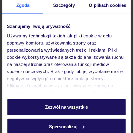
Zgoda
Szczegóły
O plikach cookies
Hotel
Szanujemy Twoją prywatność
Pokoje
Używamy technologii takich jak pliki cookie w celu
poprawy komfortu użytkowania strony oraz
personalizowania wyświetlanych treści i reklam. Pliki
Wyżywienie
cookie wykorzystywane są także do analizowania ruchu
na naszej stronie oraz oferowania funkcji mediów
społecznościowych. Brak zgody lub jej wycofanie może
Atrakcje
negatywnie wpłynąć na niektóre funkcje strony.
Klikając „Zezwól na wszystkie” wyrażasz zgodę na
umieszczenie wszystkich plików cookie. Możesz jednak
Ważne informacje
personalizować swój wybór wchodząc w zakładkę
„Szczegóły”
Zezwól na wszystkie
Szczegółowe informacje o plikach cookie znajdziesz
w
polityce plików cookies
oraz
polityce prywatności
.
Często zadawane pytania
Spersonalizuj