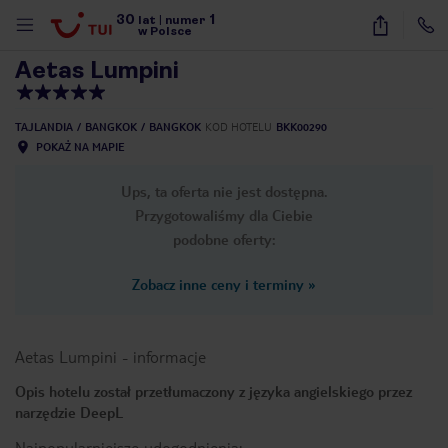
30
1
1
/
59
lat
|
numer
w Polsce
Aetas Lumpini
TAJLANDIA
BANGKOK
BANGKOK
KOD HOTELU
BKK00290
POKAŻ NA MAPIE
Ups, ta oferta nie jest dostępna.
Przygotowaliśmy dla Ciebie
podobne oferty:
Zobacz inne ceny i terminy
»
Aetas Lumpini
-
informacje
Opis hotelu został przetłumaczony z języka angielskiego przez
narzędzie DeepL
nute
Najpopularniejsze udogodnienia: