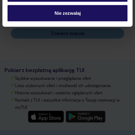
Jak zmienić uczestników/osobę zgłaszającą?
Czy w Hotelu będzie przedstawiciel TUI?
Nie zezwalaj
Na jakiej podstawie i gdzie otrzymam karty
pokładowe/bilety lotnicze?
Zobacz więcej
Pobierz bezpłatną aplikację TUI
Szybkie wyszukiwanie i przeglądanie ofert
Lista ulubionych ofert i możliwość ich udostępniania
Historia wyszukiwań i ostatnio oglądanych ofert
Kontakt z TUI i wszystkie informacje o Twojej rezerwacji w
myTUI